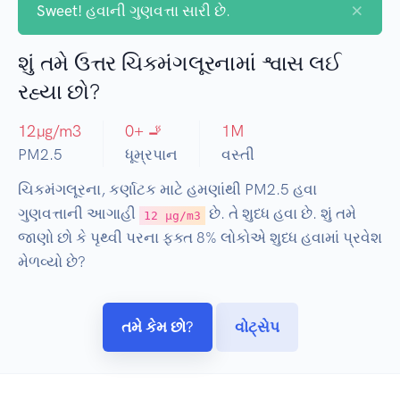
×
Sweet!
હવાની ગુણવત્તા સારી છે.
શું તમે ઉત્તર ચિકમંગલૂરનામાં શ્વાસ લઈ
રહ્યા છો?
12
µg/m3
0
+ 🚬
1
M
PM2.5
ધૂમ્રપાન
વસ્તી
ચિકમંગલૂરના, કર્ણાટક માટે હમણાંથી PM2.5 હવા
ગુણવત્તાની આગાહી
છે. તે શુધ્ધ હવા છે. શું તમે
12 µg/m3
જાણો છો કે પૃથ્વી પરના ફક્ત 8% લોકોએ શુધ્ધ હવામાં પ્રવેશ
મેળવ્યો છે?
તમે કેમ છો?
વોટ્સેપ