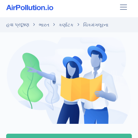
હવા પ્રદૂષણ
ભારત
કર્ણાટક
ચિકમંગલૂરના