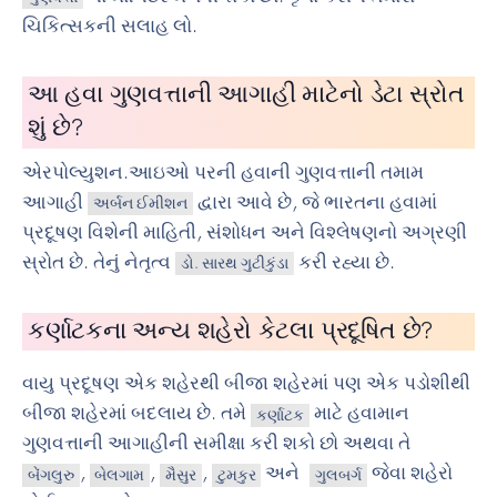
ચિકિત્સકની સલાહ લો.
આ હવા ગુણવત્તાની આગાહી માટેનો ડેટા સ્રોત
શું છે?
એરપોલ્યુશન.આઇઓ પરની હવાની ગુણવત્તાની તમામ
આગાહી
દ્વારા આવે છે, જે ભારતના હવામાં
અર્બન ઈમીશન
પ્રદૂષણ વિશેની માહિતી, સંશોધન અને વિશ્લેષણનો અગ્રણી
સ્રોત છે. તેનું નેતૃત્વ
કરી રહ્યા છે.
ડો. સારથ ગુટીકુંડા
કર્ણાટકના અન્ય શહેરો કેટલા પ્રદૂષિત છે?
વાયુ પ્રદૂષણ એક શહેરથી બીજા શહેરમાં પણ એક પડોશીથી
બીજા શહેરમાં બદલાય છે. તમે
માટે હવામાન
કર્ણાટક
ગુણવત્તાની આગાહીની સમીક્ષા કરી શકો છો અથવા તે
,
,
,
અને
જેવા શહેરો
બેંગલુરુ
બેલગામ
મૈસુર
ટુમકુર
ગુલબર્ગ