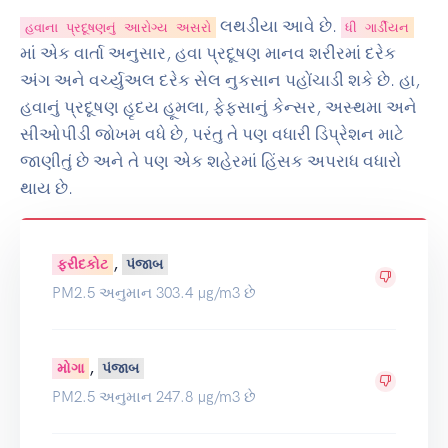
લથડીયા આવે છે.
હવાના પ્રદૂષણનું આરોગ્ય અસરો
ધી ગાર્ડીયન
માં એક વાર્તા અનુસાર, હવા પ્રદૂષણ માનવ શરીરમાં દરેક
અંગ અને વર્ચ્યુઅલ દરેક સેલ નુકસાન પહોંચાડી શકે છે. હા,
હવાનું પ્રદૂષણ હૃદય હૂમલા, ફેફસાનું કેન્સર, અસ્થમા અને
સીઓપીડી જોખમ વધે છે, પરંતુ તે પણ વધારી ડિપ્રેશન માટે
જાણીતું છે અને તે પણ એક શહેરમાં હિંસક અપરાધ વધારો
થાય છે.
,
ફરીદકોટ
પંજાબ
PM2.5 અનુમાન 303.4 µg/m3 છે
,
મોગા
પંજાબ
PM2.5 અનુમાન 247.8 µg/m3 છે