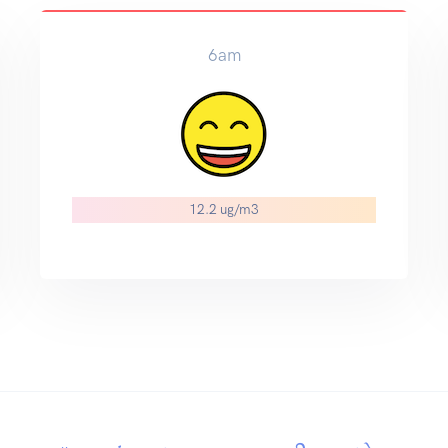
6am
12.2 ug/m3