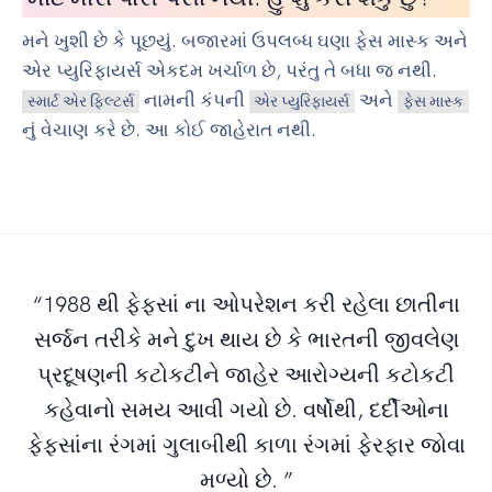
મને ખુશી છે કે પૂછયું. બજારમાં ઉપલબ્ધ ઘણા ફેસ માસ્ક અને
એર પ્યુરિફાયર્સ એકદમ ખર્ચાળ છે, પરંતુ તે બધા જ નથી.
નામની કંપની
અને
સ્માર્ટ એર ફિલ્ટર્સ
એર પ્યુરિફાયર્સ
ફેસ માસ્ક
નું વેચાણ કરે છે. આ કોઈ જાહેરાત નથી.
“1988 થી ફેફસાં ના ઓપરેશન કરી રહેલા છાતીના
સર્જન તરીકે મને દુખ થાય છે કે ભારતની જીવલેણ
પ્રદૂષણની કટોકટીને જાહેર આરોગ્યની કટોકટી
કહેવાનો સમય આવી ગયો છે. વર્ષોથી, દર્દીઓના
ફેફસાંના રંગમાં ગુલાબીથી કાળા રંગમાં ફેરફાર જોવા
મળ્યો છે. ”