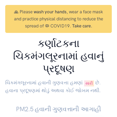
🙏 Please
wash your hands
, wear a face mask
and practice physical distancing to reduce the
spread of 🦠 COVID19.
Take care.
કર્ણાટકના
ચિકમંગલૂરનામાં હવાનું
પ્રદૂષણ
ચિકમંગલૂરનામાં હવાની ગુણવત્તા હમણાં
છે.
સારી
હવાના પ્રદૂષણમાં થોડું અથવા કોઈ જોખમ નથી.
PM2.5 હવાની ગુણવત્તાની આગાહી