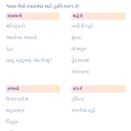
શ્વાસ લેવો સ્વાસ્થ્ય માટે હાનિકારક છે.
સંસાધનો
શહેરો
મેનિફેસ્ટો
નવી દિલ્હી
આરોગ્ય અસરો
મુંબઇ
ડેટા
બેંગલુરુ
વાયુ પ્રદૂષણ એટલે શું?
હૈદરાબાદ
કોલકાતા
રાજ્યો
સંપર્ક
ઉત્તરપ્રદેશ
ટ્વિટર
મહારાષ્ટ્ર
સંપર્કમાં રહો
બિહાર