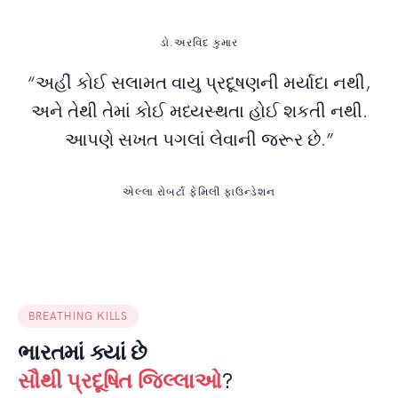
ડો.અરવિંદ કુમાર
“અહીં કોઈ સલામત વાયુ પ્રદૂષણની મર્યાદા નથી,
અને તેથી તેમાં કોઈ મધ્યસ્થતા હોઈ શકતી નથી.
આપણે સખત પગલાં લેવાની જરૂર છે.”
એલ્લા રોબર્ટા ફેમિલી ફાઉન્ડેશન
BREATHING KILLS
ભારતમાં ક્યાં છે
સૌથી પ્રદૂષિત જિલ્લાઓ
?