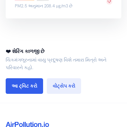
PM2.5 અનુમાન 208.4 µg/m3 છે
❤️ શેરિંગ કાળજી છે
ચિકમંગલૂરનામાં વાયુ પ્રદૂષણ વિશે તમારા મિત્રો અને
પરિવારને કહો.
આ ટ્વિટ કરો
વોટ્સેપ કરો