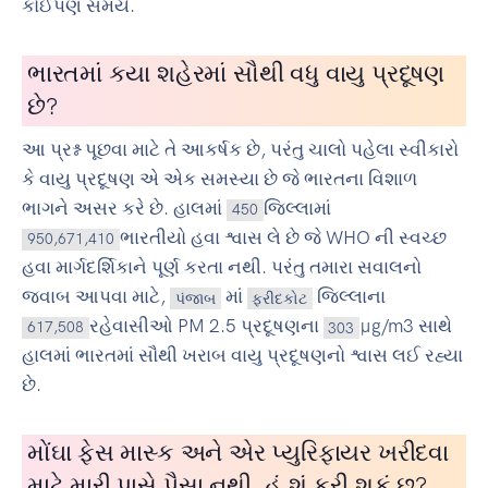
કોઈપણ સમયે.
ભારતમાં કયા શહેરમાં સૌથી વધુ વાયુ પ્રદૂષણ
છે?
આ પ્રશ્ન પૂછવા માટે તે આકર્ષક છે, પરંતુ ચાલો પહેલા સ્વીકારો
કે વાયુ પ્રદૂષણ એ એક સમસ્યા છે જે ભારતના વિશાળ
ભાગને અસર કરે છે. હાલમાં
જિલ્લામાં
450
ભારતીયો હવા શ્વાસ લે છે જે WHO ની સ્વચ્છ
950,671,410
હવા માર્ગદર્શિકાને પૂર્ણ કરતા નથી. પરંતુ તમારા સવાલનો
જવાબ આપવા માટે,
માં
જિલ્લાના
પંજાબ
ફરીદકોટ
રહેવાસીઓ PM 2.5 પ્રદૂષણના
µg/m3 સાથે
617,508
303
હાલમાં ભારતમાં સૌથી ખરાબ વાયુ પ્રદૂષણનો શ્વાસ લઈ રહ્યા
છે.
મોંઘા ફેસ માસ્ક અને એર પ્યુરિફાયર ખરીદવા
માટે મારી પાસે પૈસા નથી. હું શું કરી શકું છુ?