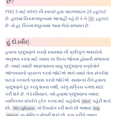
છે?
PM2.5 માટે WHO ની સ્વચ્છ હવા ગાઇલલાઇન 25 µg/m3
છે. હાલમાં ચિકમંગલૂરનામાં આગાહી કહે છે કે તે
µg/m3
12
છે. તો હા, ચિકમંગલૂરનામાં શ્વાસ લેવો સલામત છે.
હું
સ
|
.
હવાના પ્રદૂષણને કારણે સ્વાસ્થ્ય ની પ્રતિકૂળ અસરોનો
અનુભવ કરવા માટે તમારા પર ઉચ્ચ જોખમ હોવાની સંભાવના
છે. તમારે તમારી આસપાસના વાયુ પ્રદૂષણના સ્ત્રોતોને
ઓળખવાનો પ્રયત્ન કરવો જોઈએ અને તમારે તેના સંપર્કમાં
ઘટાડો કરવાનો પ્રયાસ કરવો જોઈએ. સામાન્ય રીતે હવાના
પ્રદૂષણને દૂર કરવું શક્ય નથી, પરંતુ સક્રિય પગલાં મદદ
કરી શકે છે. તે દરમિયાન, તમે હવામાં પ્રદૂષણના તમારા
વ્યક્તિગત સંપર્કને ટ્રેક કરવા માટે ચહેરોનો
પહેરી શકો
માસ્ક
છો,
નો ઉપયોગ કરી શકો છો અથવા
એર પ્યુરિફાયર
વાયુ
ના મોનિટર મેળવી શકો છો. કૃપા કરીને તમારા
ગુણવત્તા