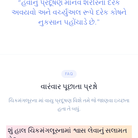
“હવાનું પ્રદૂષણ માનવ શરીરના દરેક
અવયવો અને વર્ચ્યુઅલ રૂપે દરેક કોષને
નુકસાન પહોંચાડે છે."
FAQ
વારંવાર પૂછાતા પ્રશ્નો
ચિકમંગલૂરના માં વાયુ પ્રદૂષણ વિશે તમે જે જાણવા ઇચ્છતા
હતા તે બધું.
શું હાલ ચિકમંગલૂરનામાં શ્વાસ લેવાનું સલામત