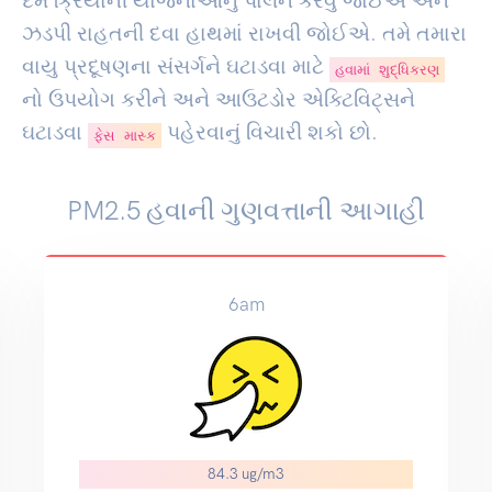
દમ ક્રિયાની યોજનાઓનું પાલન કરવું જોઈએ અને
ઝડપી રાહતની દવા હાથમાં રાખવી જોઈએ. તમે તમારા
વાયુ પ્રદૂષણના સંસર્ગને ઘટાડવા માટે
હવામાં શુદ્ધિકરણ
નો ઉપયોગ કરીને અને આઉટડોર એક્ટિવિટ્સને
ઘટાડવા
પહેરવાનું વિચારી શકો છો.
ફેસ માસ્ક
PM2.5 હવાની ગુણવત્તાની આગાહી
6am
84.3 ug/m3