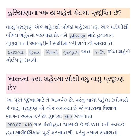
હરિયાણાના અન્ય શહેરો કેટલા પ્રદૂષિત છે?
વાયુ પ્રદૂષણ એક શહેરથી બીજા શહેરમાં પણ એક પડોશીથી
બીજા શહેરમાં બદલાય છે. તમે
માટે હવામાન
હરિયાણા
ગુણવત્તાની આગાહીની સમીક્ષા કરી શકો છો અથવા તે
,
,
,
અને
જેવા શહેરો
ફરીદાબાદ
હિસાર
ભિવાની
ગુરુગ્રામ
કર્નાલ
કોઈપણ સમયે.
ભારતમાં કયા શહેરમાં સૌથી વધુ વાયુ પ્રદૂષણ
છે?
આ પ્રશ્ન પૂછવા માટે તે આકર્ષક છે, પરંતુ ચાલો પહેલા સ્વીકારો
કે વાયુ પ્રદૂષણ એ એક સમસ્યા છે જે ભારતના વિશાળ
ભાગને અસર કરે છે. હાલમાં
જિલ્લામાં
450
ભારતીયો હવા શ્વાસ લે છે જે WHO ની સ્વચ્છ
950,671,410
હવા માર્ગદર્શિકાને પૂર્ણ કરતા નથી. પરંતુ તમારા સવાલનો