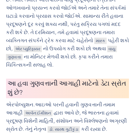
ઓળખવાનો પ્રયત્ન કરવો જોઈએ અને તમારે તેના સંપર્કમાં
ઘટાડો કરવાનો પ્રયાસ કરવો જોઈએ. સામાન્ય રીતે હવાના
પ્રદૂષણને દૂર કરવું શક્ય નથી, પરંતુ સક્રિય પગલાં મદદ
કરી શકે છે. તે દરમિયાન, તમે હવામાં પ્રદૂષણના તમારા
વ્યક્તિગત સંપર્કને ટ્રેક કરવા માટે ચહેરોનો
પહેરી શકો
માસ્ક
છો,
નો ઉપયોગ કરી શકો છો અથવા
એર પ્યુરિફાયર
વાયુ
ના મોનિટર મેળવી શકો છો. કૃપા કરીને તમારા
ગુણવત્તા
ચિકિત્સકની સલાહ લો.
આ હવા ગુણવત્તાની આગાહી માટેનો ડેટા સ્રોત
શું છે?
એરપોલ્યુશન.આઇઓ પરની હવાની ગુણવત્તાની તમામ
આગાહી
દ્વારા આવે છે, જે ભારતના હવામાં
અર્બન ઈમીશન
પ્રદૂષણ વિશેની માહિતી, સંશોધન અને વિશ્લેષણનો અગ્રણી
સ્રોત છે. તેનું નેતૃત્વ
કરી રહ્યા છે.
ડો. સારથ ગુટીકુંડા