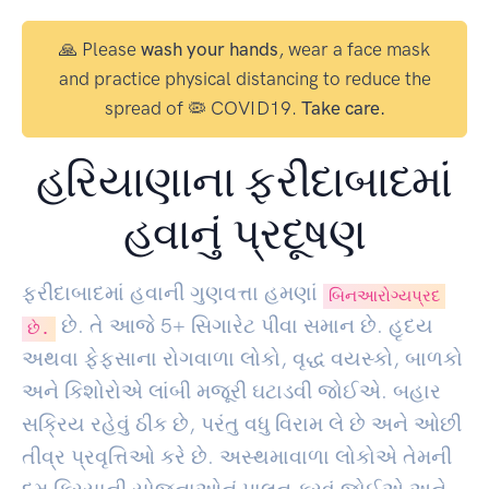
🙏 Please
wash your hands
, wear a face mask
and practice physical distancing to reduce the
spread of 🦠 COVID19.
Take care.
હરિયાણાના ફરીદાબાદમાં
હવાનું પ્રદૂષણ
ફરીદાબાદમાં હવાની ગુણવત્તા હમણાં
બિનઆરોગ્યપ્રદ
છે. તે આજે
5
+ સિગારેટ પીવા સમાન છે. હૃદય
છે.
અથવા ફેફસાના રોગવાળા લોકો, વૃદ્ધ વયસ્કો, બાળકો
અને કિશોરોએ લાંબી મજૂરી ઘટાડવી જોઈએ. બહાર
સક્રિય રહેવું ઠીક છે, પરંતુ વધુ વિરામ લે છે અને ઓછી
તીવ્ર પ્રવૃત્તિઓ કરે છે. અસ્થમાવાળા લોકોએ તેમની