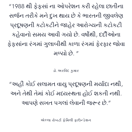
“1988 થી ફેફસાં ના ઓપરેશન કરી રહેલા છાતીના
સર્જન તરીકે મને દુખ થાય છે કે ભારતની જીવલેણ
પ્રદૂષણની કટોકટીને જાહેર આરોગ્યની કટોકટી
કહેવાનો સમય આવી ગયો છે. વર્ષોથી, દર્દીઓના
ફેફસાંના રંગમાં ગુલાબીથી કાળા રંગમાં ફેરફાર જોવા
મળ્યો છે. ”
ડો.અરવિંદ કુમાર
“અહીં કોઈ સલામત વાયુ પ્રદૂષણની મર્યાદા નથી,
અને તેથી તેમાં કોઈ મધ્યસ્થતા હોઈ શકતી નથી.
આપણે સખત પગલાં લેવાની જરૂર છે.”
એલ્લા રોબર્ટા ફેમિલી ફાઉન્ડેશન