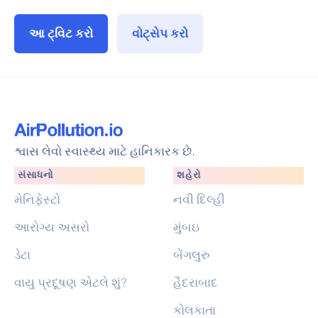
આ ટ્વિટ કરો
વોટ્સેપ કરો
શ્વાસ લેવો સ્વાસ્થ્ય માટે હાનિકારક છે.
સંસાધનો
શહેરો
મેનિફેસ્ટો
નવી દિલ્હી
આરોગ્ય અસરો
મુંબઇ
ડેટા
બેંગલુરુ
વાયુ પ્રદૂષણ એટલે શું?
હૈદરાબાદ
કોલકાતા