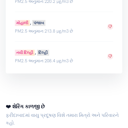
PM2.5 અનુમાન 220.2 µg/m3 છે
,
મોહાલી
પંજાબ
PM2.5 અનુમાન 213.8 µg/m3 છે
,
નવી દિલ્હી
દિલ્હી
PM2.5 અનુમાન 208.4 µg/m3 છે
❤️ શેરિંગ કાળજી છે
ફરીદાબાદમાં વાયુ પ્રદૂષણ વિશે તમારા મિત્રો અને પરિવારને
કહો.