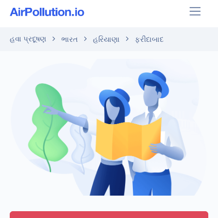
હવા પ્રદૂષણ
ભારત
હરિયાણા
ફરીદાબાદ