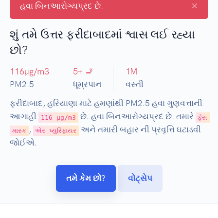
×
હવા બિનઆરોગ્યપ્રદ છે.
શું તમે ઉત્તર ફરીદાબાદમાં શ્વાસ લઈ રહ્યા
છો?
116
µg/m3
5
+ 🚬
1
M
PM2.5
ધૂમ્રપાન
વસ્તી
ફરીદાબાદ, હરિયાણા માટે હમણાંથી PM2.5 હવા ગુણવત્તાની
આગાહી
છે. હવા બિનઆરોગ્યપ્રદ છે. તમારે
116 µg/m3
ફેસ
,
અને તમારી બહાર ની પ્રવૃત્તિ ઘટાડવી
માસ્ક
એર પ્યુરિફાયર
જોઈએ.
તમે કેમ છો?
વોટ્સેપ