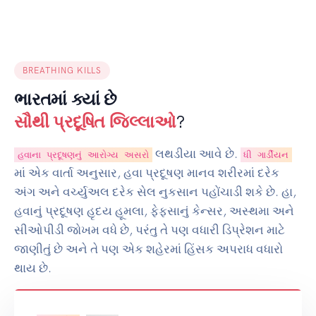
BREATHING KILLS
ભારતમાં ક્યાં છે
સૌથી પ્રદૂષિત જિલ્લાઓ
?
લથડીયા આવે છે.
હવાના પ્રદૂષણનું આરોગ્ય અસરો
ધી ગાર્ડીયન
માં એક વાર્તા અનુસાર, હવા પ્રદૂષણ માનવ શરીરમાં દરેક
અંગ અને વર્ચ્યુઅલ દરેક સેલ નુકસાન પહોંચાડી શકે છે. હા,
હવાનું પ્રદૂષણ હૃદય હૂમલા, ફેફસાનું કેન્સર, અસ્થમા અને
સીઓપીડી જોખમ વધે છે, પરંતુ તે પણ વધારી ડિપ્રેશન માટે
જાણીતું છે અને તે પણ એક શહેરમાં હિંસક અપરાધ વધારો
થાય છે.