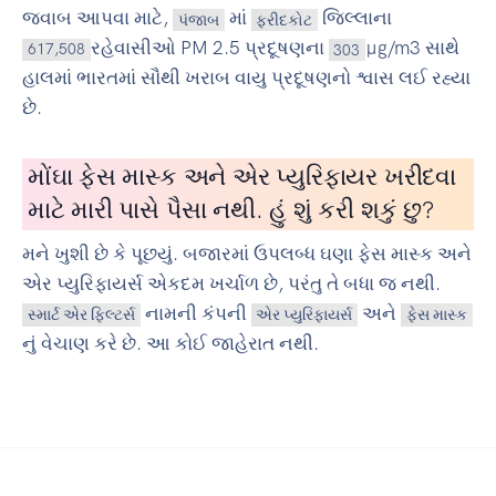
જવાબ આપવા માટે,
માં
જિલ્લાના
પંજાબ
ફરીદકોટ
રહેવાસીઓ PM 2.5 પ્રદૂષણના
µg/m3 સાથે
617,508
303
હાલમાં ભારતમાં સૌથી ખરાબ વાયુ પ્રદૂષણનો શ્વાસ લઈ રહ્યા
છે.
મોંઘા ફેસ માસ્ક અને એર પ્યુરિફાયર ખરીદવા
માટે મારી પાસે પૈસા નથી. હું શું કરી શકું છુ?
મને ખુશી છે કે પૂછયું. બજારમાં ઉપલબ્ધ ઘણા ફેસ માસ્ક અને
એર પ્યુરિફાયર્સ એકદમ ખર્ચાળ છે, પરંતુ તે બધા જ નથી.
નામની કંપની
અને
સ્માર્ટ એર ફિલ્ટર્સ
એર પ્યુરિફાયર્સ
ફેસ માસ્ક
નું વેચાણ કરે છે. આ કોઈ જાહેરાત નથી.