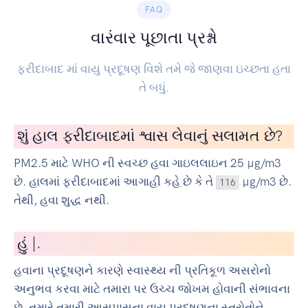
FAQ
વારંવાર પૂછાતા પ્રશ્નો
ફરીદાબાદ માં વાયુ પ્રદૂષણ વિશે તમે જે જાણવા ઇચ્છતા હતા
તે બધું.
શું હાલ ફરીદાબાદમાં શ્વાસ લેવાનું સલામત છે?
PM2.5 માટે WHO ની સ્વચ્છ હવા ગાઇલલાઇન 25 µg/m3
છે. હાલમાં ફરીદાબાદમાં આગાહી કહે છે કે તે
µg/m3 છે.
116
તેથી, હવા શુદ્ધ નથી.
હું
સાયકલ ચલાવ
|
.
હવાના પ્રદૂષણને કારણે સ્વાસ્થ્ય ની પ્રતિકૂળ અસરોનો
અનુભવ કરવા માટે તમારા પર ઉચ્ચ જોખમ હોવાની સંભાવના
છે. તમારે તમારી આસપાસના વાયુ પ્રદૂષણના સ્ત્રોતોને