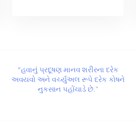
“હવાનું પ્રદૂષણ માનવ શરીરના દરેક
અવયવો અને વર્ચ્યુઅલ રૂપે દરેક કોષને
નુકસાન પહોંચાડે છે."