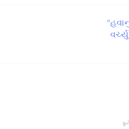
“હવાન
વર્ચ્
ફત