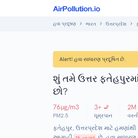
હવા પ્રદૂષણ
ભારત
ઉત્તરપ્રદેશ
Alert!
હવા સાધારણ પ્રદૂષિત છે.
શું તમે ઉત્તર ફતેહપુરમ
છો?
76
µg/m3
3
+ 🚬
2
M
PM2.5
ધૂમ્રપાન
વસ્ત
ફતેહપુર, ઉત્તરપ્રદેશ માટે હમણાંથ
આગાહી
છે. હવા સાધારણ પ
76 µg/m3