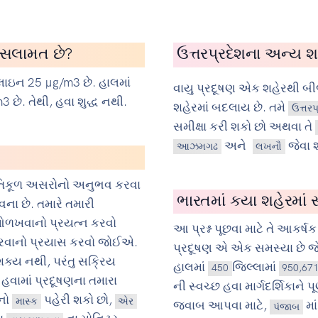
ું સલામત છે?
ઉત્તરપ્રદેશના અન્ય શહ
ાઇન 25 µg/m3 છે. હાલમાં
વાયુ પ્રદૂષણ એક શહેરથી બ
 છે. તેથી, હવા શુદ્ધ નથી.
શહેરમાં બદલાય છે. તમે
ઉત્તરપ
સમીક્ષા કરી શકો છો અથવા તે
અને
જેવા 
આઝમગઢ
લખનૌ
પ્રતિકૂળ અસરોનો અનુભવ કરવા
ભારતમાં કયા શહેરમાં સ
ના છે. તમારે તમારી
 ઓળખવાનો પ્રયત્ન કરવો
આ પ્રશ્ન પૂછવા માટે તે આકર્ષક 
 કરવાનો પ્રયાસ કરવો જોઈએ.
પ્રદૂષણ એ એક સમસ્યા છે જે
 શક્ય નથી, પરંતુ સક્રિય
હાલમાં
જિલ્લામાં
450
950,67
 હવામાં પ્રદૂષણના તમારા
ની સ્વચ્છ હવા માર્ગદર્શિકાને 
ોનો
પહેરી શકો છો,
માસ્ક
એર
જવાબ આપવા માટે,
મા
પંજાબ