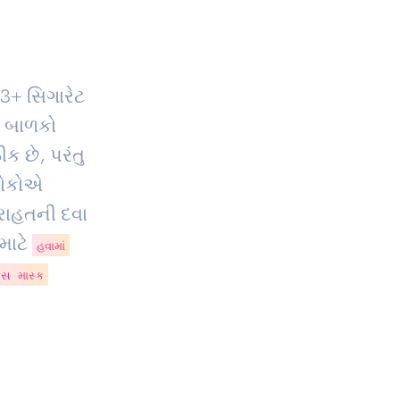
3
+ સિગારેટ
, બાળકો
ક છે, પરંતુ
 લોકોએ
રાહતની દવા
માટે
હવામાં
ેસ માસ્ક