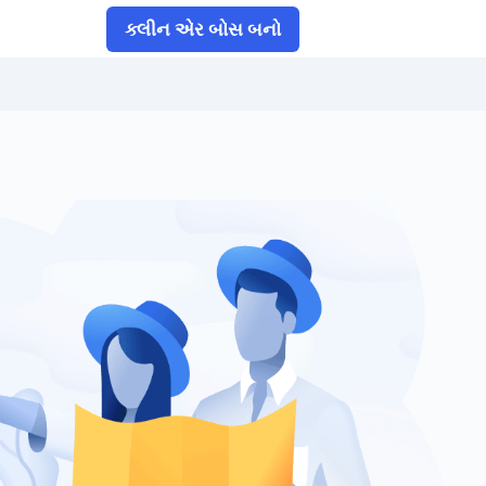
ક્લીન એર બોસ બનો