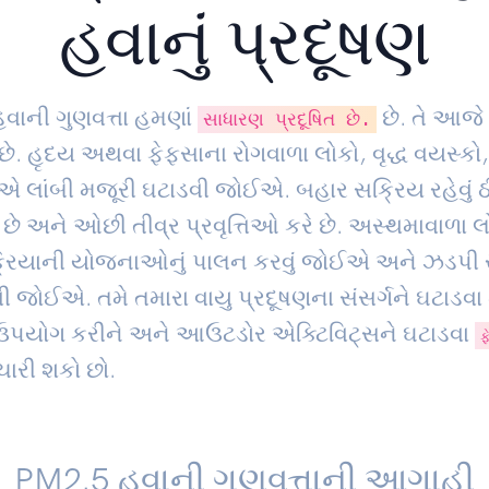
હવાનું પ્રદૂષણ
હવાની ગુણવત્તા હમણાં
છે. તે આજે
સાધારણ પ્રદૂષિત છે.
છે. હૃદય અથવા ફેફસાના રોગવાળા લોકો, વૃદ્ધ વયસ્કો
એ લાંબી મજૂરી ઘટાડવી જોઈએ. બહાર સક્રિય રહેવું ઠી
ે છે અને ઓછી તીવ્ર પ્રવૃત્તિઓ કરે છે. અસ્થમાવાળા
ક્રિયાની યોજનાઓનું પાલન કરવું જોઈએ અને ઝડપી 
ી જોઈએ. તમે તમારા વાયુ પ્રદૂષણના સંસર્ગને ઘટાડવા 
ઉપયોગ કરીને અને આઉટડોર એક્ટિવિટ્સને ઘટાડવા
ફ
િચારી શકો છો.
PM2.5 હવાની ગુણવત્તાની આગાહી