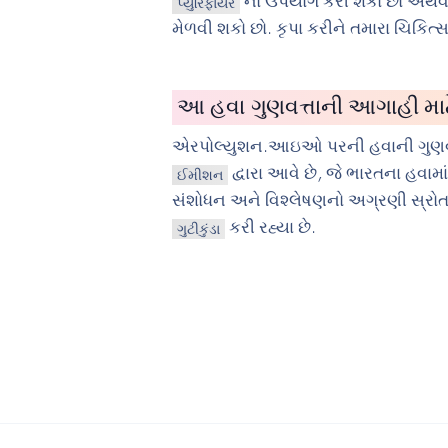
નો ઉપયોગ કરી શકો છો અથવ
પ્યુરિફાયર
મેળવી શકો છો. કૃપા કરીને તમારા ચિકિત
આ હવા ગુણવત્તાની આગાહી માટેન
એરપોલ્યુશન.આઇઓ પરની હવાની ગુણવ
દ્વારા આવે છે, જે ભારતના હવામા
ઈમીશન
સંશોધન અને વિશ્લેષણનો અગ્રણી સ્રોત છે.
કરી રહ્યા છે.
ગુટીકુંડા