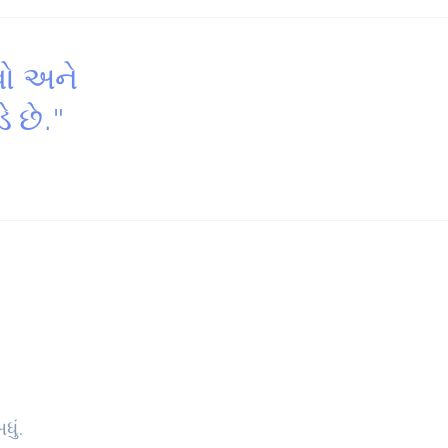
વો અને
ે છે."
ું.