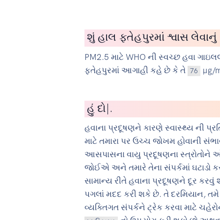
શું હાલ ફતેહપુરમાં શ્વાસ લેવાન
PM2.5 માટે WHO ની સ્વચ્છ હવા ગાઇલલ
ફતેહપુરમાં આગાહી કહે છે કે તે
µg/m3
76
હું
સાયકલ ચલાવનાર છું
|
.
હવાના પ્રદૂષણને કારણે સ્વાસ્થ્ય ની 
માટે તમારા પર ઉચ્ચ જોખમ હોવાની સંભાવ
આસપાસના વાયુ પ્રદૂષણના સ્ત્રોતોને
જોઈએ અને તમારે તેના સંપર્કમાં ઘટાડો
સામાન્ય રીતે હવાના પ્રદૂષણને દૂર કરવું
પગલાં મદદ કરી શકે છે. તે દરમિયાન, તમે
વ્યક્તિગત સંપર્કને ટ્રેક કરવા માટે ચહેર