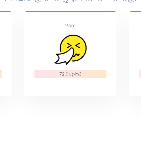
3pm
66.3 ug/m3