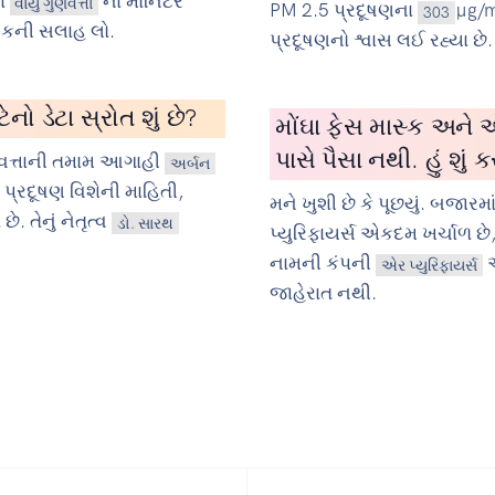
ા
ના મોનિટર
વાયુ ગુણવત્તા
PM 2.5 પ્રદૂષણના
µg/m
303
્સકની સલાહ લો.
પ્રદૂષણનો શ્વાસ લઈ રહ્યા છે.
ો ડેટા સ્રોત શું છે?
મોંઘા ફેસ માસ્ક અને એ
પાસે પૈસા નથી. હું શું ક
ત્તાની તમામ આગાહી
અર્બન
ં પ્રદૂષણ વિશેની માહિતી,
મને ખુશી છે કે પૂછયું. બજાર
 તેનું નેતૃત્વ
ડો. સારથ
પ્યુરિફાયર્સ એકદમ ખર્ચાળ છે
નામની કંપની
એર પ્યુરિફાયર્સ
જાહેરાત નથી.