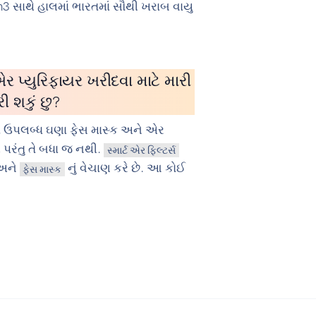
3 સાથે હાલમાં ભારતમાં સૌથી ખરાબ વાયુ
ર પ્યુરિફાયર ખરીદવા માટે મારી
રી શકું છુ?
માં ઉપલબ્ધ ઘણા ફેસ માસ્ક અને એર
, પરંતુ તે બધા જ નથી.
સ્માર્ટ એર ફિલ્ટર્સ
અને
નું વેચાણ કરે છે. આ કોઈ
ફેસ માસ્ક