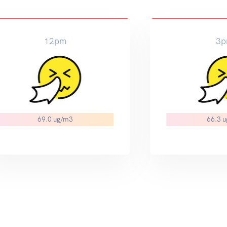
6pm
64.0 ug/m3