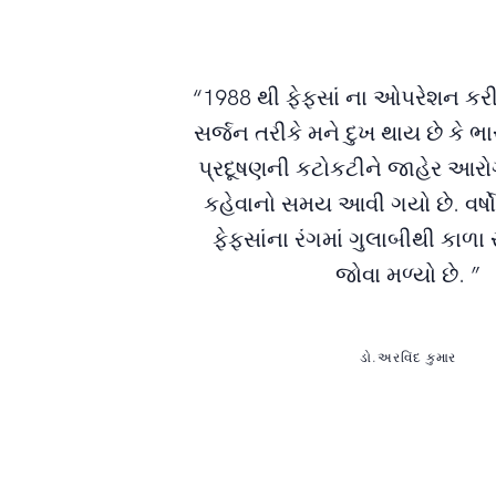
“1988 થી ફેફસાં ના ઓપરેશન કરી
સર્જન તરીકે મને દુખ થાય છે કે 
પ્રદૂષણની કટોકટીને જાહેર આરો
કહેવાનો સમય આવી ગયો છે. વર્ષો
ફેફસાંના રંગમાં ગુલાબીથી કાળા ર
જોવા મળ્યો છે. ”
ડો.અરવિંદ કુમાર