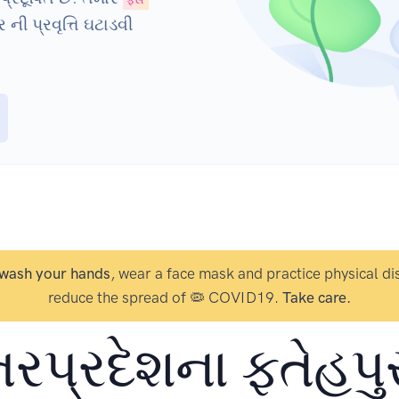
ની પ્રવૃત્તિ ઘટાડવી
wash your hands
, wear a face mask and practice physical di
reduce the spread of 🦠 COVID19.
Take care.
્તરપ્રદેશના ફતેહપુર