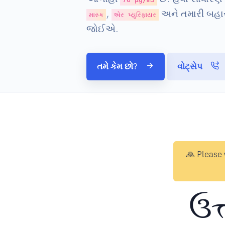
,
અને તમારી બહાર 
માસ્ક
એર પ્યુરિફાયર
જોઈએ.
તમે કેમ છો?
વોટ્સેપ
🙏 Please
ઉત