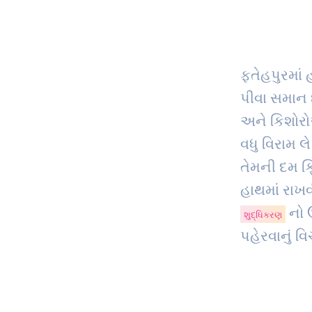
ફતેહપુરમાં 
પીવા સમાન 
અને કિશોરો
વધુ વિરામ લ
તેમની દમ 
હાથમાં રાખવ
નો 
શુદ્ધિકરણ
પહેરવાનું વ