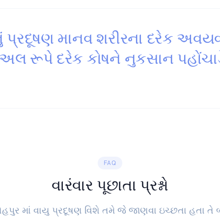
ું પ્રદૂષણ માનવ શરીરના દરેક અવય
યુઅલ રૂપે દરેક કોષને નુકસાન પહોંચાડ
FAQ
વારંવાર પૂછાતા પ્રશ્નો
ેહપુર માં વાયુ પ્રદૂષણ વિશે તમે જે જાણવા ઇચ્છતા હતા તે બધ