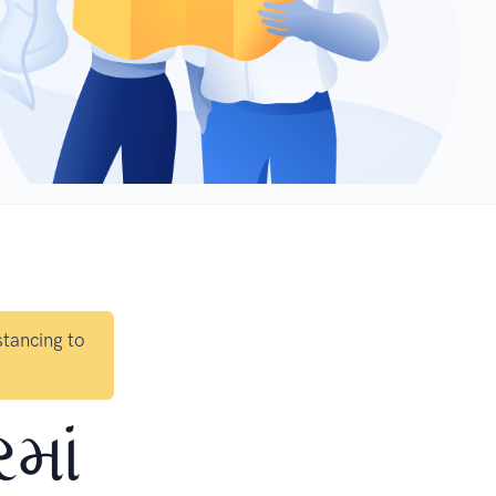
stancing to
માં