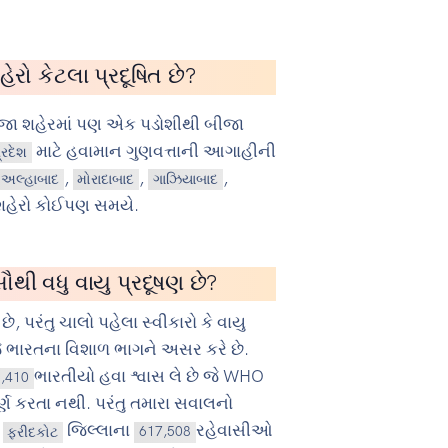
ેરો કેટલા પ્રદૂષિત છે?
ીજા શહેરમાં પણ એક પડોશીથી બીજા
માટે હવામાન ગુણવત્તાની આગાહીની
્રદેશ
,
,
,
અલ્હાબાદ
મોરાદાબાદ
ગાઝિયાબાદ
શહેરો કોઈપણ સમયે.
ૌથી વધુ વાયુ પ્રદૂષણ છે?
છે, પરંતુ ચાલો પહેલા સ્વીકારો કે વાયુ
 ભારતના વિશાળ ભાગને અસર કરે છે.
ભારતીયો હવા શ્વાસ લે છે જે WHO
1,410
પૂર્ણ કરતા નથી. પરંતુ તમારા સવાલનો
ં
જિલ્લાના
રહેવાસીઓ
ફરીદકોટ
617,508