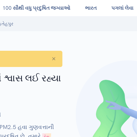
100 સૌથી વધુ પ્રદુષિત જગ્યાઓ
ભારત
પગલાં લેવા
ફતેહપુર
×
ાં શ્વાસ લઈ રહ્યા
ી
ી PM2.5 હવા ગુણવત્તાની
્રદૂષિત છે. તમારે
ફેસ