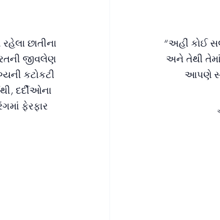
 રહેલા છાતીના
“અહીં કોઈ સલ
ભારતની જીવલેણ
અને તેથી તેમ
ગ્યની કટોકટી
આપણે સખ
થી, દર્દીઓના
ંગમાં ફેરફાર
એ