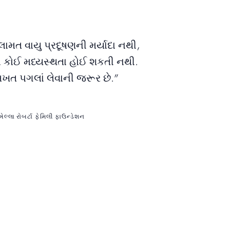
ામત વાયુ પ્રદૂષણની મર્યાદા નથી,
ાં કોઈ મધ્યસ્થતા હોઈ શકતી નથી.
ત પગલાં લેવાની જરૂર છે.”
લ્લા રોબર્ટા ફેમિલી ફાઉન્ડેશન