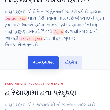
તમે હરિયાણા માં શ્વાશ લઈ રહ્યા છો?
વાયુ પ્રદુષણ એ વૈશ્વિક જાહેર આરોગ્ય કટોકટી છે. હાલમાં
લોકો ઝેરી હવાના શ્વાસ લે છે જે WHO ની શુધ્ધ
25,351,462
હવા માર્ગદર્શિકાને પૂર્ણ કરતા નથી. હરિયાણા માં સૌથી વધુ
વાયુ પ્રદૂષણ ધરાવતો જિલ્લો
છે, જ્યાં PM 2.5 ની
રોહતક
આગાહી
છે. ત્યાં હવા ખૂબ જ
154.7 µg/m3
બિનઆરોગ્યપ્રદ છે.
સબ્સ્ક્રાઇબ
વોટ્સેપ
BREATHING IS INJURIOUS TO HEALTH
હરિયાણામાં હવા પ્રદૂષણ
વાયુ પ્રદૂષણ એક જગ્યાએથી બીજા સ્થાને બદલાય છે.