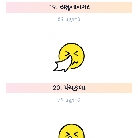
19. યમુનાનગર
89
µg/m3
20. પંચકુલા
79
µg/m3