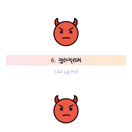
6. ગુરુગ્રામ
144
µg/m3