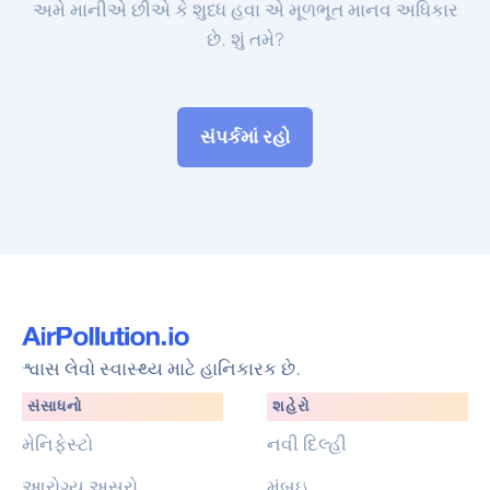
અમે માનીએ છીએ કે શુધ્ધ હવા એ મૂળભૂત માનવ અધિકાર
છે. શું તમે?
સંપર્કમાં રહો
શ્વાસ લેવો સ્વાસ્થ્ય માટે હાનિકારક છે.
સંસાધનો
શહેરો
મેનિફેસ્ટો
નવી દિલ્હી
આરોગ્ય અસરો
મુંબઇ