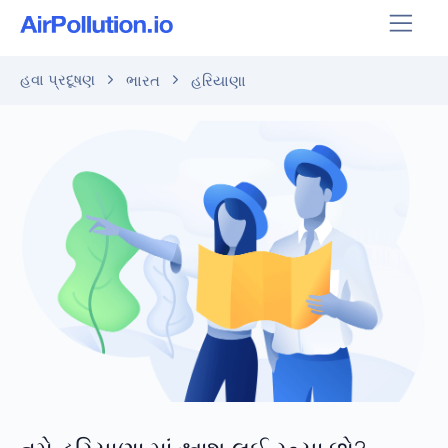
હવા પ્રદૂષણ
ભારત
હરિયાણા