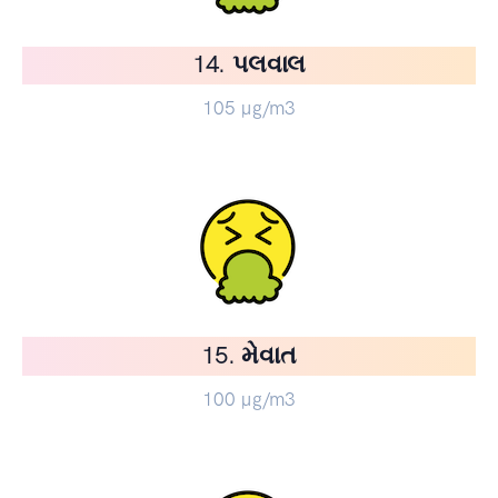
14. પલવાલ
105
µg/m3
15. મેવાત
100
µg/m3