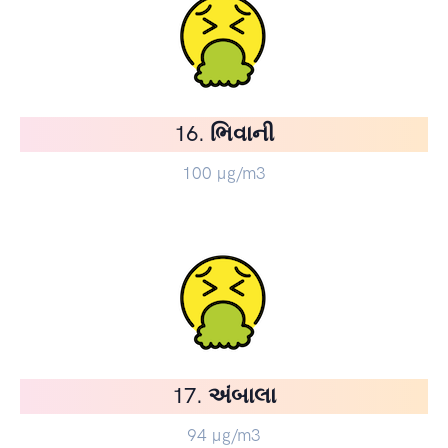
16. ભિવાની
100
µg/m3
17. અંબાલા
94
µg/m3