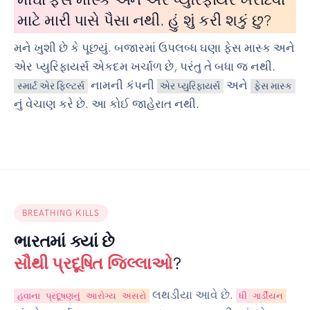
માટે મારી પાસે પૈસા નથી. હું શું કરી શકું છુ?
મને ખુશી છે કે પૂછયું. બજારમાં ઉપલબ્ધ ઘણા ફેસ માસ્ક અને
એર પ્યુરિફાયર્સ એકદમ ખર્ચાળ છે, પરંતુ તે બધા જ નથી.
નામની કંપની
અને
સ્માર્ટ એર ફિલ્ટર્સ
એર પ્યુરિફાયર્સ
ફેસ માસ્ક
નું વેચાણ કરે છે. આ કોઈ જાહેરાત નથી.
BREATHING KILLS
ભારતમાં ક્યાં છે
સૌથી પ્રદૂષિત જિલ્લાઓ
?
લથડીયા આવે છે.
હવાના પ્રદૂષણનું આરોગ્ય અસરો
ધી ગાર્ડીયન