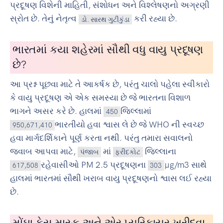
પ્રદૂષણ વિશેની માહિતી, સંશોધન અને વિશ્લેષણનો અગ્રણી
સ્રોત છે. તેનું નેતૃત્વ
કરી રહ્યા છે.
ડો. સારથ ગુટીકુંડા
ભારતમાં કયા શહેરમાં સૌથી વધુ વાયુ પ્રદૂષણ
છે?
આ પ્રશ્ન પૂછવા માટે તે આકર્ષક છે, પરંતુ ચાલો પહેલા સ્વીકારો
કે વાયુ પ્રદૂષણ એ એક સમસ્યા છે જે ભારતના વિશાળ
ભાગને અસર કરે છે. હાલમાં
જિલ્લામાં
450
ભારતીયો હવા શ્વાસ લે છે જે WHO ની સ્વચ્છ
950,671,410
હવા માર્ગદર્શિકાને પૂર્ણ કરતા નથી. પરંતુ તમારા સવાલનો
જવાબ આપવા માટે,
માં
જિલ્લાના
પંજાબ
ફરીદકોટ
રહેવાસીઓ PM 2.5 પ્રદૂષણના
µg/m3 સાથે
617,508
303
હાલમાં ભારતમાં સૌથી ખરાબ વાયુ પ્રદૂષણનો શ્વાસ લઈ રહ્યા
છે.
મોંઘા ફેસ માસ્ક અને એર પ્યુરિફાયર ખરીદવા