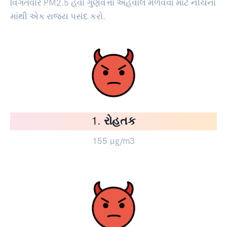
વિગતવાર PM2.5 હવા ગુણવત્તા અહેવાલ મેળવવા માટે નીચેના
માંથી એક રાજ્ય પસંદ કરો.
1. રોહતક
155
µg/m3