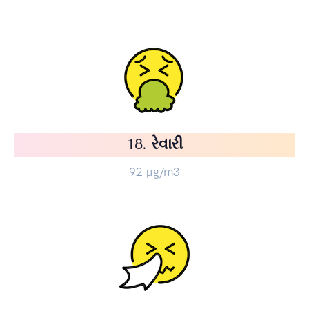
18. રેવારી
92
µg/m3