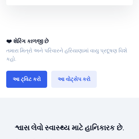
❤️ શેરિંગ કાળજી છે
તમારા મિત્રો અને પરિવારને હરિયાણામાં વાયુ પ્રદૂષણ વિશે
કહો.
આ ટ્વિટ કરો
આ વોટ્સેપ કરો
શ્વાસ લેવો સ્વાસ્થ્ય માટે હાનિકારક છે.