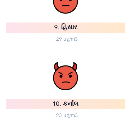
9. હિસાર
129
µg/m3
10. કર્નાલ
123
µg/m3