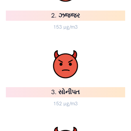
2. ઝજ્જર
153
µg/m3
3. સોનીપત
152
µg/m3