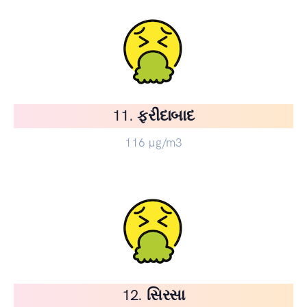
11. ફરીદાબાદ
116
µg/m3
12. સિરસા