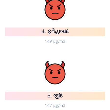
4. ફતેહાબાદ
149
µg/m3
5. જીંદ
147
µg/m3