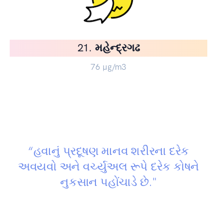
21. મહેન્દ્રગઢ
76
µg/m3
“હવાનું પ્રદૂષણ માનવ શરીરના દરેક
અવયવો અને વર્ચ્યુઅલ રૂપે દરેક કોષને
નુકસાન પહોંચાડે છે."