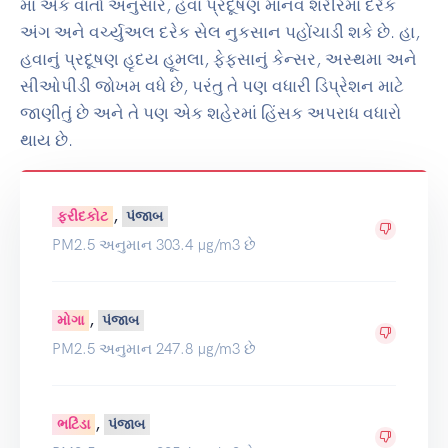
માં એક વાર્તા અનુસાર, હવા પ્રદૂષણ માનવ શરીરમાં દરેક
અંગ અને વર્ચ્યુઅલ દરેક સેલ નુકસાન પહોંચાડી શકે છે. હા,
હવાનું પ્રદૂષણ હૃદય હૂમલા, ફેફસાનું કેન્સર, અસ્થમા અને
સીઓપીડી જોખમ વધે છે, પરંતુ તે પણ વધારી ડિપ્રેશન માટે
જાણીતું છે અને તે પણ એક શહેરમાં હિંસક અપરાધ વધારો
થાય છે.
,
ફરીદકોટ
પંજાબ
PM2.5 અનુમાન 303.4 µg/m3 છે
,
મોગા
પંજાબ
PM2.5 અનુમાન 247.8 µg/m3 છે
,
ભટિંડા
પંજાબ