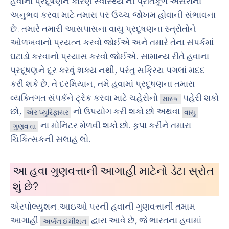
હવાના પ્રદૂષણને કારણે સ્વાસ્થ્ય ની પ્રતિકૂળ અસરોનો
અનુભવ કરવા માટે તમારા પર ઉચ્ચ જોખમ હોવાની સંભાવના
છે. તમારે તમારી આસપાસના વાયુ પ્રદૂષણના સ્ત્રોતોને
ઓળખવાનો પ્રયત્ન કરવો જોઈએ અને તમારે તેના સંપર્કમાં
ઘટાડો કરવાનો પ્રયાસ કરવો જોઈએ. સામાન્ય રીતે હવાના
પ્રદૂષણને દૂર કરવું શક્ય નથી, પરંતુ સક્રિય પગલાં મદદ
કરી શકે છે. તે દરમિયાન, તમે હવામાં પ્રદૂષણના તમારા
વ્યક્તિગત સંપર્કને ટ્રેક કરવા માટે ચહેરોનો
પહેરી શકો
માસ્ક
છો,
નો ઉપયોગ કરી શકો છો અથવા
એર પ્યુરિફાયર
વાયુ
ના મોનિટર મેળવી શકો છો. કૃપા કરીને તમારા
ગુણવત્તા
ચિકિત્સકની સલાહ લો.
આ હવા ગુણવત્તાની આગાહી માટેનો ડેટા સ્રોત
શું છે?
એરપોલ્યુશન.આઇઓ પરની હવાની ગુણવત્તાની તમામ
આગાહી
દ્વારા આવે છે, જે ભારતના હવામાં
અર્બન ઈમીશન