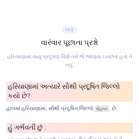
FAQ
વારંવાર પૂછાતા પ્રશ્નો
હરિયાણામાં વાયુ પ્રદૂષણ વિશે તમે જે જાણવા ઇચ્છતા હતા તે
બધું.
હરિયાણામાં અત્યારે સૌથી પ્રદૂષિત જિલ્લો
કયો છે?
હાલમાં હરિયાણામાં, સૌથી પ્રદૂષિત જિલ્લો
. છે.
રોહતક
હું
વ
|
.