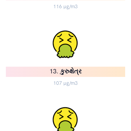
116
µg/m3
13. કુરુક્ષેત્ર
107
µg/m3