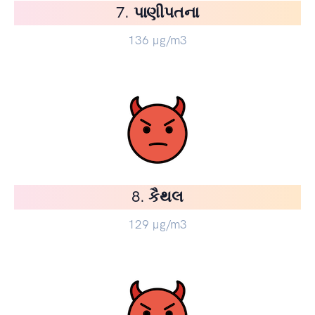
7. પાણીપતના
136
µg/m3
8. કૈથલ
129
µg/m3