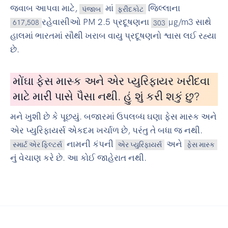
જવાબ આપવા માટે,
માં
જિલ્લાના
પંજાબ
ફરીદકોટ
રહેવાસીઓ PM 2.5 પ્રદૂષણના
µg/m3 સાથે
617,508
303
હાલમાં ભારતમાં સૌથી ખરાબ વાયુ પ્રદૂષણનો શ્વાસ લઈ રહ્યા
છે.
મોંઘા ફેસ માસ્ક અને એર પ્યુરિફાયર ખરીદવા
માટે મારી પાસે પૈસા નથી. હું શું કરી શકું છુ?
મને ખુશી છે કે પૂછયું. બજારમાં ઉપલબ્ધ ઘણા ફેસ માસ્ક અને
એર પ્યુરિફાયર્સ એકદમ ખર્ચાળ છે, પરંતુ તે બધા જ નથી.
નામની કંપની
અને
સ્માર્ટ એર ફિલ્ટર્સ
એર પ્યુરિફાયર્સ
ફેસ માસ્ક
નું વેચાણ કરે છે. આ કોઈ જાહેરાત નથી.