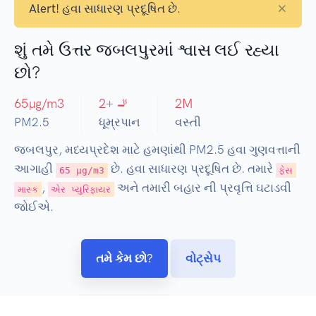
×
Alert!
હવા સાધારણ પ્રદૂષિત છે.
શું તમે ઉત્તર જબલપુરમાં શ્વાસ લઈ રહ્યા
છો?
65
µg/m3
2
+ 🚬
2
M
PM2.5
ધૂમ્રપાન
વસ્તી
જબલપુર, મધ્યપ્રદેશ માટે હમણાંથી PM2.5 હવા ગુણવત્તાની
આગાહી
છે. હવા સાધારણ પ્રદૂષિત છે. તમારે
65 µg/m3
ફેસ
,
અને તમારી બહાર ની પ્રવૃત્તિ ઘટાડવી
માસ્ક
એર પ્યુરિફાયર
જોઈએ.
તમે કેમ છો?
વોટ્સેપ