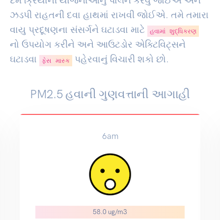
દમ ક્રિયાની યોજનાઓનું પાલન કરવું જોઈએ અને
ઝડપી રાહતની દવા હાથમાં રાખવી જોઈએ. તમે તમારા
વાયુ પ્રદૂષણના સંસર્ગને ઘટાડવા માટે
હવામાં શુદ્ધિકરણ
નો ઉપયોગ કરીને અને આઉટડોર એક્ટિવિટ્સને
ઘટાડવા
પહેરવાનું વિચારી શકો છો.
ફેસ માસ્ક
PM2.5 હવાની ગુણવત્તાની આગાહી
6am
58.0 ug/m3