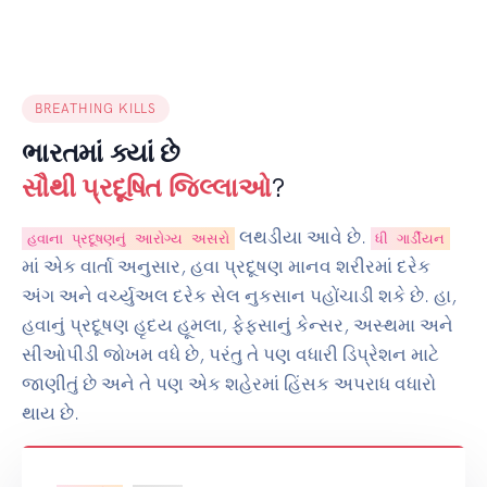
BREATHING KILLS
ભારતમાં ક્યાં છે
સૌથી પ્રદૂષિત જિલ્લાઓ
?
લથડીયા આવે છે.
હવાના પ્રદૂષણનું આરોગ્ય અસરો
ધી ગાર્ડીયન
માં એક વાર્તા અનુસાર, હવા પ્રદૂષણ માનવ શરીરમાં દરેક
અંગ અને વર્ચ્યુઅલ દરેક સેલ નુકસાન પહોંચાડી શકે છે. હા,
હવાનું પ્રદૂષણ હૃદય હૂમલા, ફેફસાનું કેન્સર, અસ્થમા અને
સીઓપીડી જોખમ વધે છે, પરંતુ તે પણ વધારી ડિપ્રેશન માટે
જાણીતું છે અને તે પણ એક શહેરમાં હિંસક અપરાધ વધારો
થાય છે.