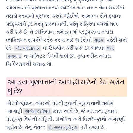
ઓળખવાનો પ્રયત્ન કરવો જોઈએ અને તમારે તેના સંપર્કમાં
ઘટાડો કરવાનો પ્રયાસ કરવો જોઈએ. સામાન્ય રીતે હવાના
પ્રદૂષણને દૂર કરવું શક્ય નથી, પરંતુ સક્રિય પગલાં મદદ
કરી શકે છે. તે દરમિયાન, તમે હવામાં પ્રદૂષણના તમારા
વ્યક્તિગત સંપર્કને ટ્રેક કરવા માટે ચહેરોનો
પહેરી શકો
માસ્ક
છો,
નો ઉપયોગ કરી શકો છો અથવા
એર પ્યુરિફાયર
વાયુ
ના મોનિટર મેળવી શકો છો. કૃપા કરીને તમારા
ગુણવત્તા
ચિકિત્સકની સલાહ લો.
આ હવા ગુણવત્તાની આગાહી માટેનો ડેટા સ્રોત
શું છે?
એરપોલ્યુશન.આઇઓ પરની હવાની ગુણવત્તાની તમામ
આગાહી
દ્વારા આવે છે, જે ભારતના હવામાં
અર્બન ઈમીશન
પ્રદૂષણ વિશેની માહિતી, સંશોધન અને વિશ્લેષણનો અગ્રણી
સ્રોત છે. તેનું નેતૃત્વ
કરી રહ્યા છે.
ડો. સારથ ગુટીકુંડા