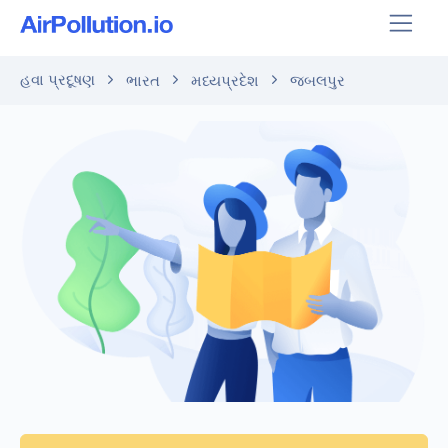
હવા પ્રદૂષણ
ભારત
મધ્યપ્રદેશ
જબલપુર