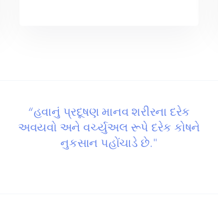
“હવાનું પ્રદૂષણ માનવ શરીરના દરેક
અવયવો અને વર્ચ્યુઅલ રૂપે દરેક કોષને
નુકસાન પહોંચાડે છે."