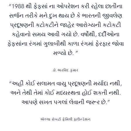
“1988 થી ફેફસાં ના ઓપરેશન કરી રહેલા છાતીના
સર્જન તરીકે મને દુખ થાય છે કે ભારતની જીવલેણ
પ્રદૂષણની કટોકટીને જાહેર આરોગ્યની કટોકટી
કહેવાનો સમય આવી ગયો છે. વર્ષોથી, દર્દીઓના
ફેફસાંના રંગમાં ગુલાબીથી કાળા રંગમાં ફેરફાર જોવા
મળ્યો છે. ”
ડો.અરવિંદ કુમાર
“અહીં કોઈ સલામત વાયુ પ્રદૂષણની મર્યાદા નથી,
અને તેથી તેમાં કોઈ મધ્યસ્થતા હોઈ શકતી નથી.
આપણે સખત પગલાં લેવાની જરૂર છે.”
એલ્લા રોબર્ટા ફેમિલી ફાઉન્ડેશન