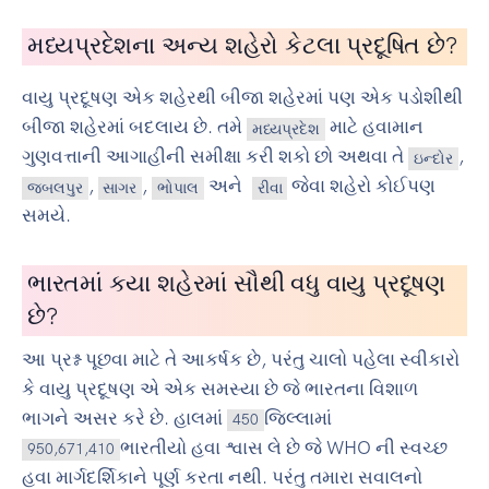
મધ્યપ્રદેશના અન્ય શહેરો કેટલા પ્રદૂષિત છે?
વાયુ પ્રદૂષણ એક શહેરથી બીજા શહેરમાં પણ એક પડોશીથી
બીજા શહેરમાં બદલાય છે. તમે
માટે હવામાન
મધ્યપ્રદેશ
ગુણવત્તાની આગાહીની સમીક્ષા કરી શકો છો અથવા તે
,
ઇન્દોર
,
,
અને
જેવા શહેરો કોઈપણ
જબલપુર
સાગર
ભોપાલ
રીવા
સમયે.
ભારતમાં કયા શહેરમાં સૌથી વધુ વાયુ પ્રદૂષણ
છે?
આ પ્રશ્ન પૂછવા માટે તે આકર્ષક છે, પરંતુ ચાલો પહેલા સ્વીકારો
કે વાયુ પ્રદૂષણ એ એક સમસ્યા છે જે ભારતના વિશાળ
ભાગને અસર કરે છે. હાલમાં
જિલ્લામાં
450
ભારતીયો હવા શ્વાસ લે છે જે WHO ની સ્વચ્છ
950,671,410
હવા માર્ગદર્શિકાને પૂર્ણ કરતા નથી. પરંતુ તમારા સવાલનો