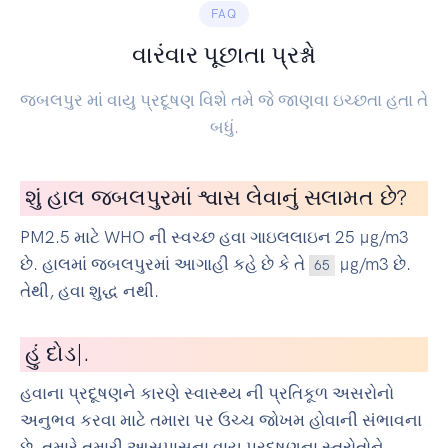
FAQ
વારંવાર પૂછાતા પ્રશ્નો
જબલપુર માં વાયુ પ્રદૂષણ વિશે તમે જે જાણવા ઇચ્છતા હતા તે
બધું.
શું હાલ જબલપુરમાં શ્વાસ લેવાનું સલામત છે?
PM2.5 માટે WHO ની સ્વચ્છ હવા ગાઇલલાઇન 25 µg/m3
છે. હાલમાં જબલપુરમાં આગાહી કહે છે કે તે
µg/m3 છે.
65
તેથી, હવા શુદ્ધ નથી.
હું
સાયકલ ચલ
|
.
હવાના પ્રદૂષણને કારણે સ્વાસ્થ્ય ની પ્રતિકૂળ અસરોનો
અનુભવ કરવા માટે તમારા પર ઉચ્ચ જોખમ હોવાની સંભાવના
છે. તમારે તમારી આસપાસના વાયુ પ્રદૂષણના સ્ત્રોતોને