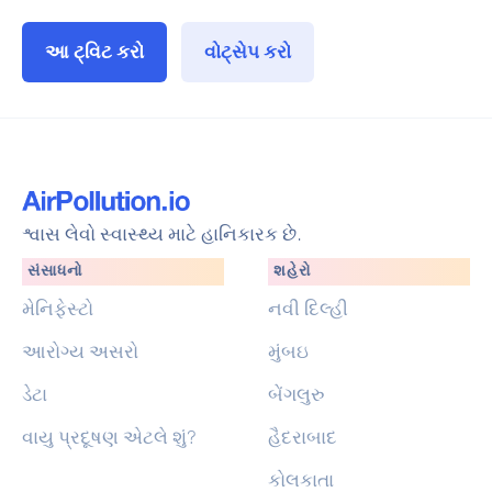
આ ટ્વિટ કરો
વોટ્સેપ કરો
શ્વાસ લેવો સ્વાસ્થ્ય માટે હાનિકારક છે.
સંસાધનો
શહેરો
મેનિફેસ્ટો
નવી દિલ્હી
આરોગ્ય અસરો
મુંબઇ
ડેટા
બેંગલુરુ
વાયુ પ્રદૂષણ એટલે શું?
હૈદરાબાદ
કોલકાતા