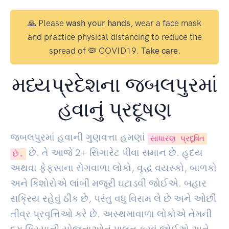
🙏 Please
wash your hands
, wear a face mask
and practice physical distancing to reduce the
spread of 🦠 COVID19.
Take care.
મધ્યપ્રદેશના જબલપુરમાં
હવાનું પ્રદૂષણ
જબલપુરમાં હવાની ગુણવત્તા હમણાં
સાધારણ પ્રદૂષિત
છે. તે આજે
2
+ સિગારેટ પીવા સમાન છે. હૃદય
છે.
અથવા ફેફસાના રોગવાળા લોકો, વૃદ્ધ વયસ્કો, બાળકો
અને કિશોરોએ લાંબી મજૂરી ઘટાડવી જોઈએ. બહાર
સક્રિય રહેવું ઠીક છે, પરંતુ વધુ વિરામ લે છે અને ઓછી
તીવ્ર પ્રવૃત્તિઓ કરે છે. અસ્થમાવાળા લોકોએ તેમની