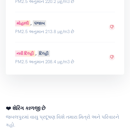
PM2.5 અનુમાન 220.2 µg/m3 છે
,
મોહાલી
પંજાબ
PM2.5 અનુમાન 213.8 µg/m3 છે
,
નવી દિલ્હી
દિલ્હી
PM2.5 અનુમાન 208.4 µg/m3 છે
❤️ શેરિંગ કાળજી છે
જબલપુરમાં વાયુ પ્રદૂષણ વિશે તમારા મિત્રો અને પરિવારને
કહો.