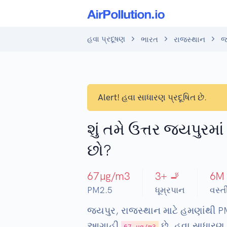
હવા પ્રદૂષણ
ભારત
રાજસ્થાન
જ
Alert!
હવા સાધારણ પ્રદૂષિત છે.
શું તમે ઉત્તર જયપુરમા
છો?
67
µg/m3
3
+ 🚬
6
M
PM2.5
ધૂમ્રપાન
વસ્ત
જયપુર, રાજસ્થાન માટે હમણાંથી PM
આગાહી
છે. હવા સાધારણ પ
67 µg/m3