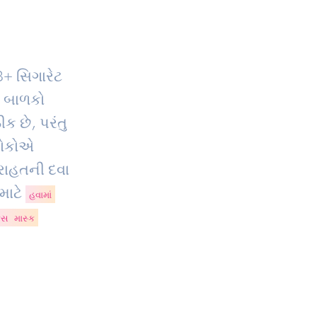
3
+ સિગારેટ
, બાળકો
ક છે, પરંતુ
 લોકોએ
રાહતની દવા
માટે
હવામાં
ેસ માસ્ક