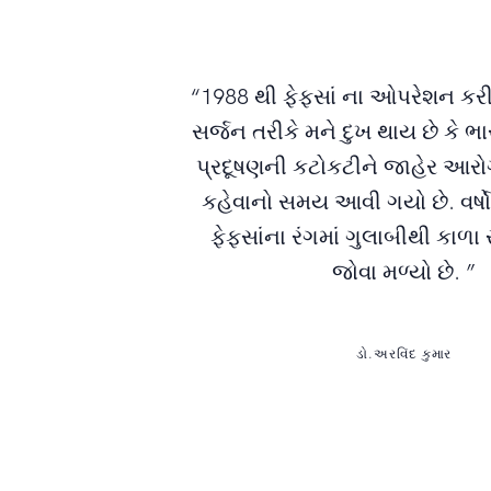
“1988 થી ફેફસાં ના ઓપરેશન કરી
સર્જન તરીકે મને દુખ થાય છે કે 
પ્રદૂષણની કટોકટીને જાહેર આરો
કહેવાનો સમય આવી ગયો છે. વર્ષો
ફેફસાંના રંગમાં ગુલાબીથી કાળા ર
જોવા મળ્યો છે. ”
ડો.અરવિંદ કુમાર