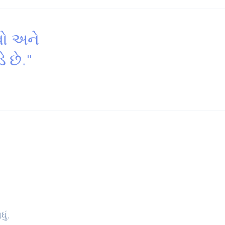
વો અને
ે છે."
ું.