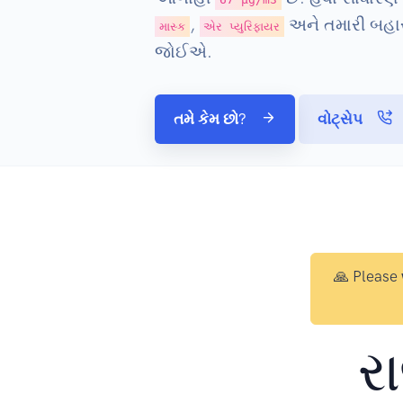
,
અને તમારી બહાર 
માસ્ક
એર પ્યુરિફાયર
જોઈએ.
તમે કેમ છો?
વોટ્સેપ
🙏 Please
ર