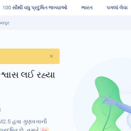
100 સૌથી વધુ પ્રદુષિત જગ્યાઓ
ભારત
પગલાં લેવા
યપુર
×
ં શ્વાસ લઈ રહ્યા
ી
2.5 હવા ગુણવત્તાની
્રદૂષિત છે. તમારે
ફેસ