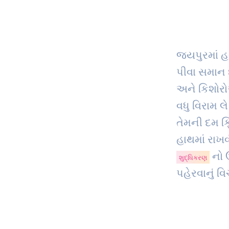
જયપુરમાં હ
પીવા સમાન 
અને કિશોરો
વધુ વિરામ લ
તેમની દમ 
હાથમાં રાખવ
નો 
શુદ્ધિકરણ
પહેરવાનું વ