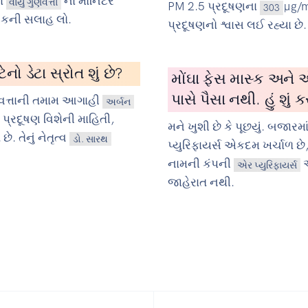
ા
ના મોનિટર
વાયુ ગુણવત્તા
PM 2.5 પ્રદૂષણના
µg/m
303
્સકની સલાહ લો.
પ્રદૂષણનો શ્વાસ લઈ રહ્યા છે.
ો ડેટા સ્રોત શું છે?
મોંઘા ફેસ માસ્ક અને એ
પાસે પૈસા નથી. હું શું ક
ત્તાની તમામ આગાહી
અર્બન
ં પ્રદૂષણ વિશેની માહિતી,
મને ખુશી છે કે પૂછયું. બજાર
 તેનું નેતૃત્વ
ડો. સારથ
પ્યુરિફાયર્સ એકદમ ખર્ચાળ છે
નામની કંપની
એર પ્યુરિફાયર્સ
જાહેરાત નથી.