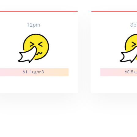
12pm
3
61.1 ug/m3
60.5 