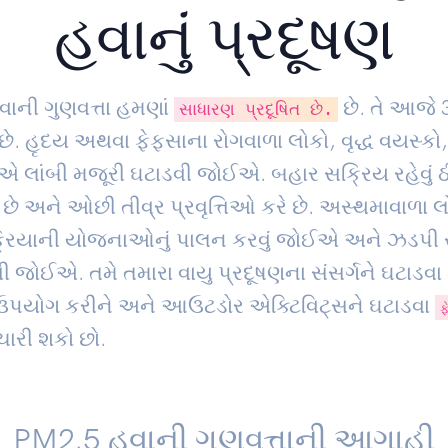
હવાનું પ્રદૂષણ
વાની ગુણવત્તા હમણાં
છે. તે આજે
સાધારણ પ્રદૂષિત છે.
છે. હૃદય અથવા ફેફસાના રોગવાળા લોકો, વૃદ્ધ વયસ્કો
એ લાંબી મજૂરી ઘટાડવી જોઈએ. બહાર સક્રિય રહેવું ઠી
ે છે અને ઓછી તીવ્ર પ્રવૃત્તિઓ કરે છે. અસ્થમાવાળા
ક્રિયાની યોજનાઓનું પાલન કરવું જોઈએ અને ઝડપી 
ી જોઈએ. તમે તમારા વાયુ પ્રદૂષણના સંસર્ગને ઘટાડવા 
ઉપયોગ કરીને અને આઉટડોર એક્ટિવિટ્સને ઘટાડવા
ફ
િચારી શકો છો.
PM2.5 હવાની ગુણવત્તાની આગાહી