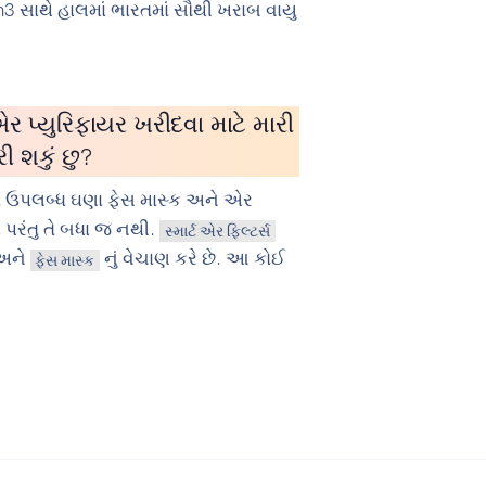
3 સાથે હાલમાં ભારતમાં સૌથી ખરાબ વાયુ
ર પ્યુરિફાયર ખરીદવા માટે મારી
રી શકું છુ?
માં ઉપલબ્ધ ઘણા ફેસ માસ્ક અને એર
, પરંતુ તે બધા જ નથી.
સ્માર્ટ એર ફિલ્ટર્સ
અને
નું વેચાણ કરે છે. આ કોઈ
ફેસ માસ્ક