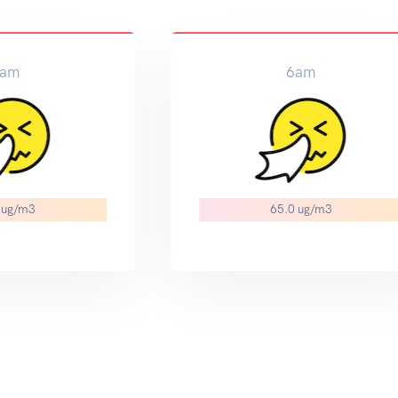
am
6am
 ug/m3
65.0 ug/m3