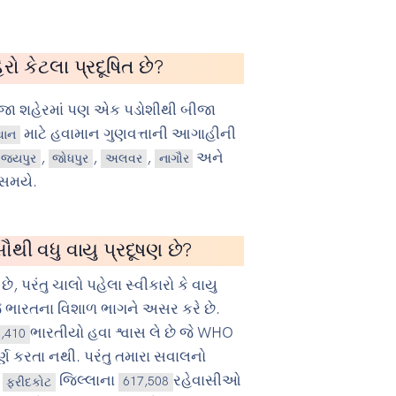
ો કેટલા પ્રદૂષિત છે?
ીજા શહેરમાં પણ એક પડોશીથી બીજા
માટે હવામાન ગુણવત્તાની આગાહીની
થાન
,
,
,
અને
જયપુર
જોધપુર
અલવર
નાગૌર
સમયે.
ૌથી વધુ વાયુ પ્રદૂષણ છે?
છે, પરંતુ ચાલો પહેલા સ્વીકારો કે વાયુ
 ભારતના વિશાળ ભાગને અસર કરે છે.
ભારતીયો હવા શ્વાસ લે છે જે WHO
1,410
પૂર્ણ કરતા નથી. પરંતુ તમારા સવાલનો
ં
જિલ્લાના
રહેવાસીઓ
ફરીદકોટ
617,508