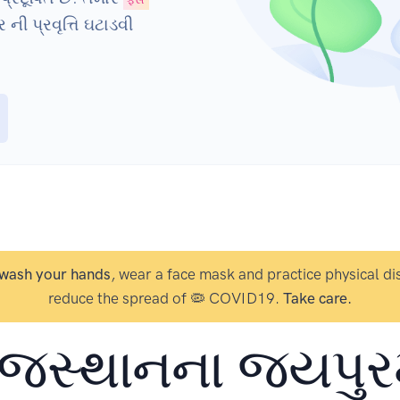
ની પ્રવૃત્તિ ઘટાડવી
wash your hands
, wear a face mask and practice physical di
reduce the spread of 🦠 COVID19.
Take care.
ાજસ્થાનના જયપુરમ