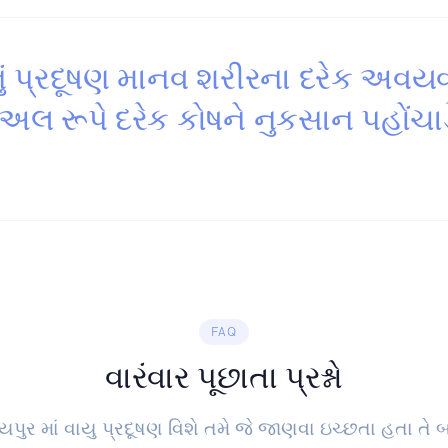
ું પ્રદૂષણ માનવ શરીરના દરેક અવય
યુઅલ રૂપે દરેક કોષને નુકસાન પહોંચાડ
FAQ
વારંવાર પૂછાતા પ્રશ્નો
પુર માં વાયુ પ્રદૂષણ વિશે તમે જે જાણવા ઇચ્છતા હતા તે બધ