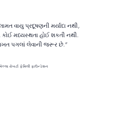
ામત વાયુ પ્રદૂષણની મર્યાદા નથી,
ાં કોઈ મધ્યસ્થતા હોઈ શકતી નથી.
ત પગલાં લેવાની જરૂર છે.”
લ્લા રોબર્ટા ફેમિલી ફાઉન્ડેશન