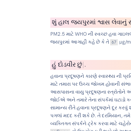
શું હાલ જયપુરમાં શ્વાસ લેવાનુ
PM2.5 માટે WHO ની સ્વચ્છ હવા ગાઇલલ
જયપુરમાં આગાહી કહે છે કે તે
µg/m3 
67
હું
સાયકલ
|
.
હવાના પ્રદૂષણને કારણે સ્વાસ્થ્ય ની 
માટે તમારા પર ઉચ્ચ જોખમ હોવાની સંભાવ
આસપાસના વાયુ પ્રદૂષણના સ્ત્રોતોને
જોઈએ અને તમારે તેના સંપર્કમાં ઘટાડો
સામાન્ય રીતે હવાના પ્રદૂષણને દૂર કરવું
પગલાં મદદ કરી શકે છે. તે દરમિયાન, તમે
વ્યક્તિગત સંપર્કને ટ્રેક કરવા માટે ચહેર