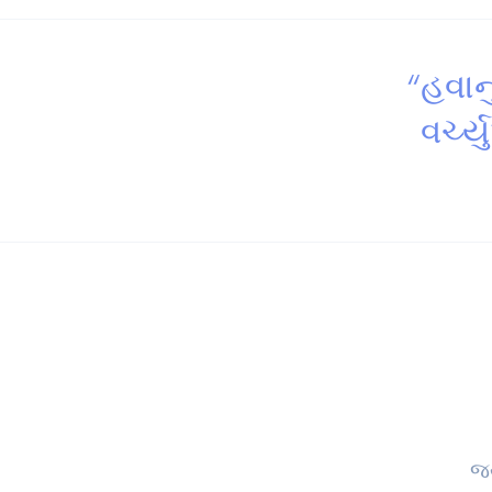
“હવાન
વર્ચ્
જય