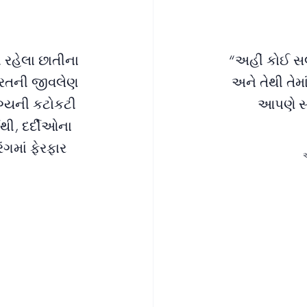
 રહેલા છાતીના
“અહીં કોઈ સલ
ભારતની જીવલેણ
અને તેથી તેમ
ગ્યની કટોકટી
આપણે સખ
થી, દર્દીઓના
ંગમાં ફેરફાર
એ