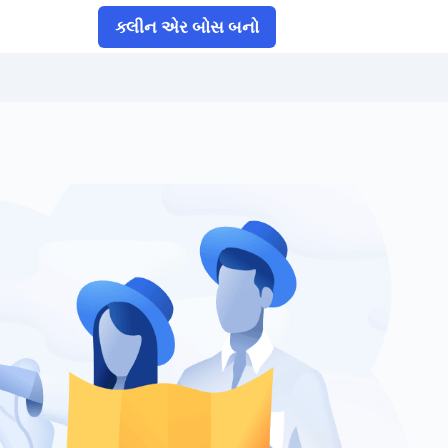
ક્લીન એર બોસ બનો