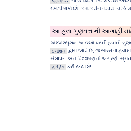
નો ઉપયોગ કરી શકો છો અથવ
પ્યુરિફાયર
મેળવી શકો છો. કૃપા કરીને તમારા ચિકિત
આ હવા ગુણવત્તાની આગાહી માટેન
એરપોલ્યુશન.આઇઓ પરની હવાની ગુણવ
દ્વારા આવે છે, જે ભારતના હવામા
ઈમીશન
સંશોધન અને વિશ્લેષણનો અગ્રણી સ્રોત છે.
કરી રહ્યા છે.
ગુટીકુંડા