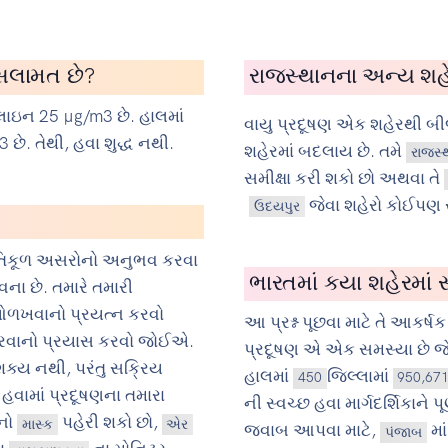
ં સલામત છે?
રાજસ્થાનના અન્ય શહેર
ાઇન 25 µg/m3 છે. હાલમાં
વાયુ પ્રદૂષણ એક શહેરથી બ
છે. તેથી, હવા શુદ્ધ નથી.
શહેરમાં બદલાય છે. તમે
રાજસ્
સમીક્ષા કરી શકો છો અથવા તે
જેવા શહેરો કોઈપણ 
ઉદયપુર
પ્રતિકૂળ અસરોનો અનુભવ કરવા
ભારતમાં કયા શહેરમાં સ
ના છે. તમારે તમારી
 ઓળખવાનો પ્રયત્ન કરવો
આ પ્રશ્ન પૂછવા માટે તે આકર્ષક 
 કરવાનો પ્રયાસ કરવો જોઈએ.
પ્રદૂષણ એ એક સમસ્યા છે જે
 શક્ય નથી, પરંતુ સક્રિય
હાલમાં
જિલ્લામાં
450
950,67
 હવામાં પ્રદૂષણના તમારા
ની સ્વચ્છ હવા માર્ગદર્શિકાને 
ોનો
પહેરી શકો છો,
માસ્ક
એર
જવાબ આપવા માટે,
મા
પંજાબ