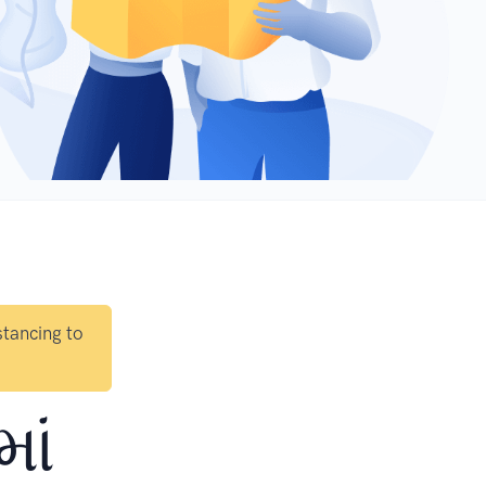
stancing to
ાં