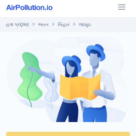
હવા પ્રદૂષણ
ભારત
બિહાર
જામુઇ