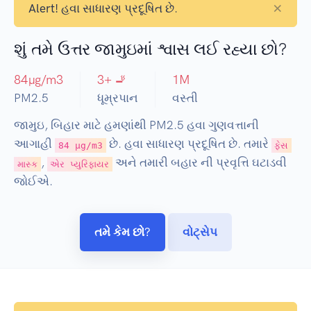
×
Alert!
હવા સાધારણ પ્રદૂષિત છે.
શું તમે ઉત્તર જામુઇમાં શ્વાસ લઈ રહ્યા છો?
84
µg/m3
3
+ 🚬
1
M
PM2.5
ધૂમ્રપાન
વસ્તી
જામુઇ, બિહાર માટે હમણાંથી PM2.5 હવા ગુણવત્તાની
આગાહી
છે. હવા સાધારણ પ્રદૂષિત છે. તમારે
84 µg/m3
ફેસ
,
અને તમારી બહાર ની પ્રવૃત્તિ ઘટાડવી
માસ્ક
એર પ્યુરિફાયર
જોઈએ.
તમે કેમ છો?
વોટ્સેપ