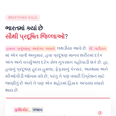
BREATHING KILLS
ભારતમાં ક્યાં છે
સૌથી પ્રદૂષિત જિલ્લાઓ
?
લથડીયા આવે છે.
હવાના પ્રદૂષણનું આરોગ્ય અસરો
ધી ગાર્ડીયન
માં એક વાર્તા અનુસાર, હવા પ્રદૂષણ માનવ શરીરમાં દરેક
અંગ અને વર્ચ્યુઅલ દરેક સેલ નુકસાન પહોંચાડી શકે છે. હા,
હવાનું પ્રદૂષણ હૃદય હૂમલા, ફેફસાનું કેન્સર, અસ્થમા અને
સીઓપીડી જોખમ વધે છે, પરંતુ તે પણ વધારી ડિપ્રેશન માટે
જાણીતું છે અને તે પણ એક શહેરમાં હિંસક અપરાધ વધારો
થાય છે.
,
ફરીદકોટ
પંજાબ