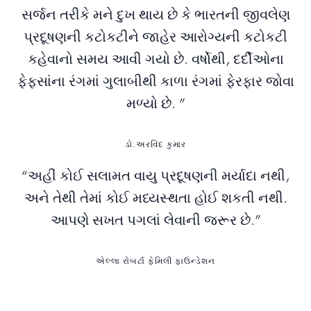
સર્જન તરીકે મને દુખ થાય છે કે ભારતની જીવલેણ
પ્રદૂષણની કટોકટીને જાહેર આરોગ્યની કટોકટી
કહેવાનો સમય આવી ગયો છે. વર્ષોથી, દર્દીઓના
ફેફસાંના રંગમાં ગુલાબીથી કાળા રંગમાં ફેરફાર જોવા
મળ્યો છે. ”
ડો.અરવિંદ કુમાર
“અહીં કોઈ સલામત વાયુ પ્રદૂષણની મર્યાદા નથી,
અને તેથી તેમાં કોઈ મધ્યસ્થતા હોઈ શકતી નથી.
આપણે સખત પગલાં લેવાની જરૂર છે.”
એલ્લા રોબર્ટા ફેમિલી ફાઉન્ડેશન