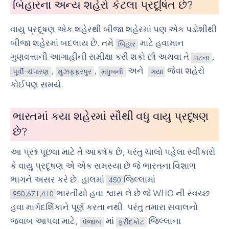
બિહારના અન્ય શહેરો કેટલા પ્રદૂષિત છે?
વાયુ પ્રદૂષણ એક શહેરથી બીજા શહેરમાં પણ એક પડોશીથી
બીજા શહેરમાં બદલાય છે. તમે
માટે હવામાન
બિહાર
ગુણવત્તાની આગાહીની સમીક્ષા કરી શકો છો અથવા તે
,
પટના
,
,
અને
જેવા શહેરો
પૂર્વી-ચંપારણ
મુઝફ્ફરપુર
મધુબની
ગયા
કોઈપણ સમયે.
ભારતમાં કયા શહેરમાં સૌથી વધુ વાયુ પ્રદૂષણ
છે?
આ પ્રશ્ન પૂછવા માટે તે આકર્ષક છે, પરંતુ ચાલો પહેલા સ્વીકારો
કે વાયુ પ્રદૂષણ એ એક સમસ્યા છે જે ભારતના વિશાળ
ભાગને અસર કરે છે. હાલમાં
જિલ્લામાં
450
ભારતીયો હવા શ્વાસ લે છે જે WHO ની સ્વચ્છ
950,671,410
હવા માર્ગદર્શિકાને પૂર્ણ કરતા નથી. પરંતુ તમારા સવાલનો
જવાબ આપવા માટે,
માં
જિલ્લાના
પંજાબ
ફરીદકોટ