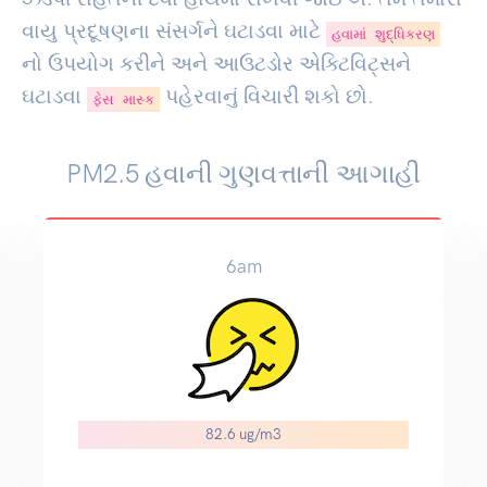
વાયુ પ્રદૂષણના સંસર્ગને ઘટાડવા માટે
હવામાં શુદ્ધિકરણ
નો ઉપયોગ કરીને અને આઉટડોર એક્ટિવિટ્સને
ઘટાડવા
પહેરવાનું વિચારી શકો છો.
ફેસ માસ્ક
PM2.5 હવાની ગુણવત્તાની આગાહી
6am
82.6 ug/m3