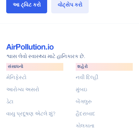
આ ટ્વિટ કરો
વોટ્સેપ કરો
શ્વાસ લેવો સ્વાસ્થ્ય માટે હાનિકારક છે.
સંસાધનો
શહેરો
મેનિફેસ્ટો
નવી દિલ્હી
આરોગ્ય અસરો
મુંબઇ
ડેટા
બેંગલુરુ
વાયુ પ્રદૂષણ એટલે શું?
હૈદરાબાદ
કોલકાતા