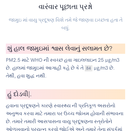
વારંવાર પૂછાતા પ્રશ્નો
જામુઇ માં વાયુ પ્રદૂષણ વિશે તમે જે જાણવા ઇચ્છતા હતા તે
બધું.
શું હાલ જામુઇમાં શ્વાસ લેવાનું સલામત છે?
PM2.5 માટે WHO ની સ્વચ્છ હવા ગાઇલલાઇન 25 µg/m3
છે. હાલમાં જામુઇમાં આગાહી કહે છે કે તે
µg/m3 છે.
84
તેથી, હવા શુદ્ધ નથી.
હું
સાયકલ
|
.
હવાના પ્રદૂષણને કારણે સ્વાસ્થ્ય ની પ્રતિકૂળ અસરોનો
અનુભવ કરવા માટે તમારા પર ઉચ્ચ જોખમ હોવાની સંભાવના
છે. તમારે તમારી આસપાસના વાયુ પ્રદૂષણના સ્ત્રોતોને
ઓળખવાનો પ્રયત્ન કરવો જોઈએ અને તમારે તેના સંપર્કમાં