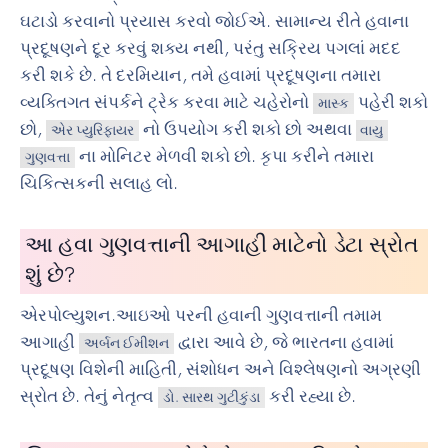
ઘટાડો કરવાનો પ્રયાસ કરવો જોઈએ. સામાન્ય રીતે હવાના
પ્રદૂષણને દૂર કરવું શક્ય નથી, પરંતુ સક્રિય પગલાં મદદ
કરી શકે છે. તે દરમિયાન, તમે હવામાં પ્રદૂષણના તમારા
વ્યક્તિગત સંપર્કને ટ્રેક કરવા માટે ચહેરોનો
પહેરી શકો
માસ્ક
છો,
નો ઉપયોગ કરી શકો છો અથવા
એર પ્યુરિફાયર
વાયુ
ના મોનિટર મેળવી શકો છો. કૃપા કરીને તમારા
ગુણવત્તા
ચિકિત્સકની સલાહ લો.
આ હવા ગુણવત્તાની આગાહી માટેનો ડેટા સ્રોત
શું છે?
એરપોલ્યુશન.આઇઓ પરની હવાની ગુણવત્તાની તમામ
આગાહી
દ્વારા આવે છે, જે ભારતના હવામાં
અર્બન ઈમીશન
પ્રદૂષણ વિશેની માહિતી, સંશોધન અને વિશ્લેષણનો અગ્રણી
સ્રોત છે. તેનું નેતૃત્વ
કરી રહ્યા છે.
ડો. સારથ ગુટીકુંડા