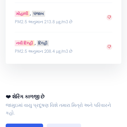
,
મોહાલી
પંજાબ
PM2.5 અનુમાન 213.8 µg/m3 છે
,
નવી દિલ્હી
દિલ્હી
PM2.5 અનુમાન 208.4 µg/m3 છે
❤️ શેરિંગ કાળજી છે
જામુઇમાં વાયુ પ્રદૂષણ વિશે તમારા મિત્રો અને પરિવારને
કહો.