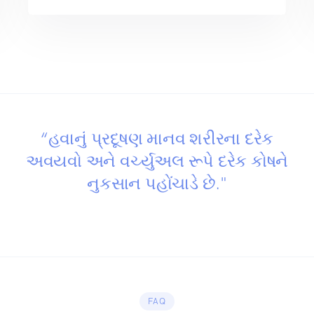
“હવાનું પ્રદૂષણ માનવ શરીરના દરેક
અવયવો અને વર્ચ્યુઅલ રૂપે દરેક કોષને
નુકસાન પહોંચાડે છે."
FAQ