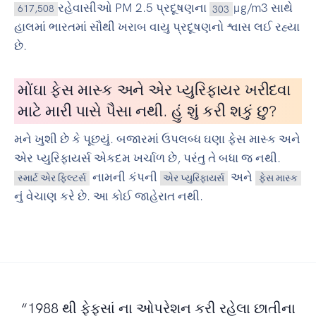
રહેવાસીઓ PM 2.5 પ્રદૂષણના
µg/m3 સાથે
617,508
303
હાલમાં ભારતમાં સૌથી ખરાબ વાયુ પ્રદૂષણનો શ્વાસ લઈ રહ્યા
છે.
મોંઘા ફેસ માસ્ક અને એર પ્યુરિફાયર ખરીદવા
માટે મારી પાસે પૈસા નથી. હું શું કરી શકું છુ?
મને ખુશી છે કે પૂછયું. બજારમાં ઉપલબ્ધ ઘણા ફેસ માસ્ક અને
એર પ્યુરિફાયર્સ એકદમ ખર્ચાળ છે, પરંતુ તે બધા જ નથી.
નામની કંપની
અને
સ્માર્ટ એર ફિલ્ટર્સ
એર પ્યુરિફાયર્સ
ફેસ માસ્ક
નું વેચાણ કરે છે. આ કોઈ જાહેરાત નથી.
“1988 થી ફેફસાં ના ઓપરેશન કરી રહેલા છાતીના