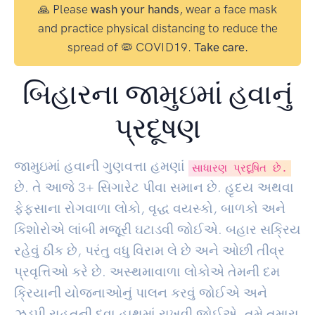
🙏 Please
wash your hands
, wear a face mask
and practice physical distancing to reduce the
spread of 🦠 COVID19.
Take care.
બિહારના જામુઇમાં હવાનું
પ્રદૂષણ
જામુઇમાં હવાની ગુણવત્તા હમણાં
સાધારણ પ્રદૂષિત છે.
છે. તે આજે
3
+ સિગારેટ પીવા સમાન છે. હૃદય અથવા
ફેફસાના રોગવાળા લોકો, વૃદ્ધ વયસ્કો, બાળકો અને
કિશોરોએ લાંબી મજૂરી ઘટાડવી જોઈએ. બહાર સક્રિય
રહેવું ઠીક છે, પરંતુ વધુ વિરામ લે છે અને ઓછી તીવ્ર
પ્રવૃત્તિઓ કરે છે. અસ્થમાવાળા લોકોએ તેમની દમ
ક્રિયાની યોજનાઓનું પાલન કરવું જોઈએ અને
ઝડપી રાહતની દવા હાથમાં રાખવી જોઈએ. તમે તમારા