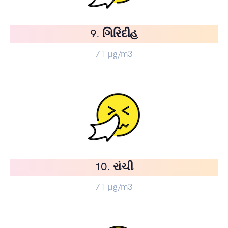
9. ગિરિદીહ
71
µg/m3
10. રાંચી
71
µg/m3