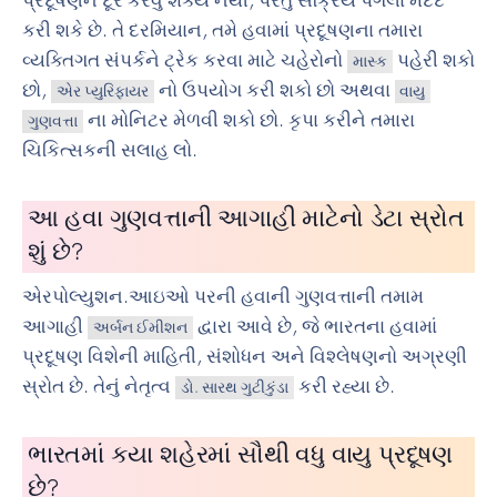
કરી શકે છે. તે દરમિયાન, તમે હવામાં પ્રદૂષણના તમારા
વ્યક્તિગત સંપર્કને ટ્રેક કરવા માટે ચહેરોનો
પહેરી શકો
માસ્ક
છો,
નો ઉપયોગ કરી શકો છો અથવા
એર પ્યુરિફાયર
વાયુ
ના મોનિટર મેળવી શકો છો. કૃપા કરીને તમારા
ગુણવત્તા
ચિકિત્સકની સલાહ લો.
આ હવા ગુણવત્તાની આગાહી માટેનો ડેટા સ્રોત
શું છે?
એરપોલ્યુશન.આઇઓ પરની હવાની ગુણવત્તાની તમામ
આગાહી
દ્વારા આવે છે, જે ભારતના હવામાં
અર્બન ઈમીશન
પ્રદૂષણ વિશેની માહિતી, સંશોધન અને વિશ્લેષણનો અગ્રણી
સ્રોત છે. તેનું નેતૃત્વ
કરી રહ્યા છે.
ડો. સારથ ગુટીકુંડા
ભારતમાં કયા શહેરમાં સૌથી વધુ વાયુ પ્રદૂષણ
છે?