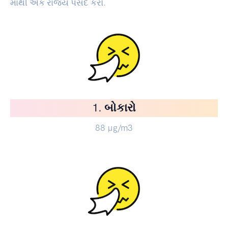
માંથી એક રાજ્ય પસંદ કરો.
1. બોકારો
88
µg/m3