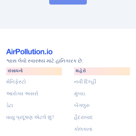
શ્વાસ લેવો સ્વાસ્થ્ય માટે હાનિકારક છે.
સંસાધનો
શહેરો
મેનિફેસ્ટો
નવી દિલ્હી
આરોગ્ય અસરો
મુંબઇ
ડેટા
બેંગલુરુ
વાયુ પ્રદૂષણ એટલે શું?
હૈદરાબાદ
કોલકાતા