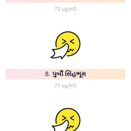
72
µg/m3
8. પુર્બી સિંહભૂમ
71
µg/m3