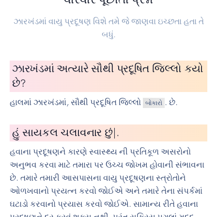
ઝારખંડમાં વાયુ પ્રદૂષણ વિશે તમે જે જાણવા ઇચ્છતા હતા તે
બધું.
ઝારખંડમાં અત્યારે સૌથી પ્રદૂષિત જિલ્લો કયો
છે?
હાલમાં ઝારખંડમાં, સૌથી પ્રદૂષિત જિલ્લો
. છે.
બોકારો
હું
સાયકલ ચલાવનાર છું
|
.
હવાના પ્રદૂષણને કારણે સ્વાસ્થ્ય ની પ્રતિકૂળ અસરોનો
અનુભવ કરવા માટે તમારા પર ઉચ્ચ જોખમ હોવાની સંભાવના
છે. તમારે તમારી આસપાસના વાયુ પ્રદૂષણના સ્ત્રોતોને
ઓળખવાનો પ્રયત્ન કરવો જોઈએ અને તમારે તેના સંપર્કમાં
ઘટાડો કરવાનો પ્રયાસ કરવો જોઈએ. સામાન્ય રીતે હવાના
પ્રદૂષણને દૂર કરવું શક્ય નથી, પરંતુ સક્રિય પગલાં મદદ