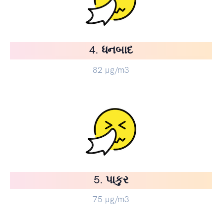
4. ધનબાદ
82
µg/m3
5. પાકુર
75
µg/m3