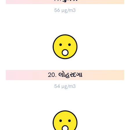
56
µg/m3
20. લોહરદગા
54
µg/m3