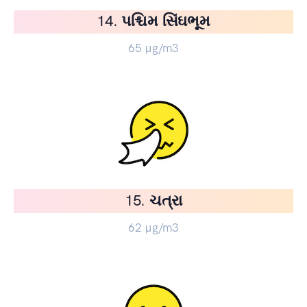
14. પશ્ચિમ સિંઘભૂમ
65
µg/m3
15. ચત્રા
62
µg/m3