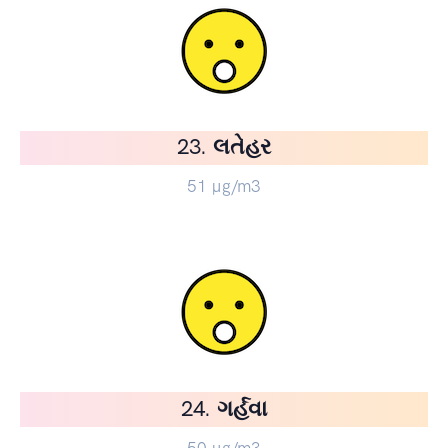
23. લતેહર
51
µg/m3
24. ગર્હવા