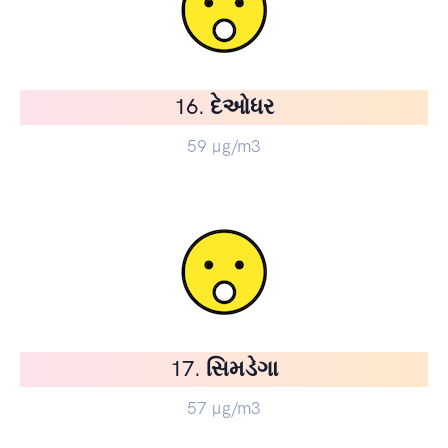
16. દેઓધર
59
µg/m3
17. સિમડેગા
57
µg/m3