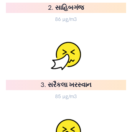
2. સાહિબગંજ
86
µg/m3
3. સરૈકલા ખરસ્વાન
85
µg/m3