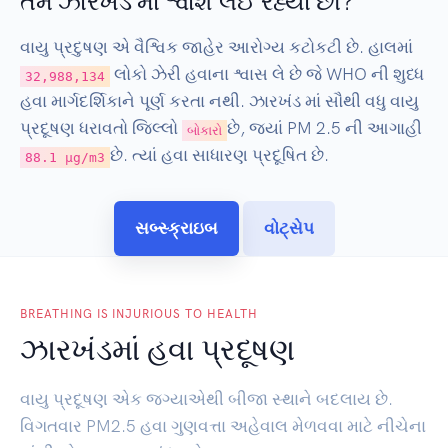
તમે ઝારખંડ માં શ્વાશ લઈ રહ્યા છો?
વાયુ પ્રદુષણ એ વૈશ્વિક જાહેર આરોગ્ય કટોકટી છે. હાલમાં
લોકો ઝેરી હવાના શ્વાસ લે છે જે WHO ની શુધ્ધ
32,988,134
હવા માર્ગદર્શિકાને પૂર્ણ કરતા નથી. ઝારખંડ માં સૌથી વધુ વાયુ
પ્રદૂષણ ધરાવતો જિલ્લો
છે, જ્યાં PM 2.5 ની આગાહી
બોકારો
છે. ત્યાં હવા સાધારણ પ્રદૂષિત છે.
88.1 µg/m3
સબ્સ્ક્રાઇબ
વોટ્સેપ
BREATHING IS INJURIOUS TO HEALTH
ઝારખંડમાં હવા પ્રદૂષણ
વાયુ પ્રદૂષણ એક જગ્યાએથી બીજા સ્થાને બદલાય છે.
વિગતવાર PM2.5 હવા ગુણવત્તા અહેવાલ મેળવવા માટે નીચેના