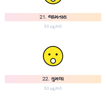
21. જામતારા
53
µg/m3
22. ગુમલા
53
µg/m3