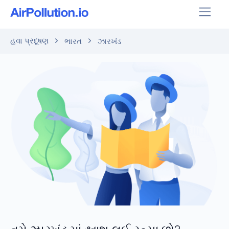
હવા પ્રદૂષણ
ભારત
ઝારખંડ