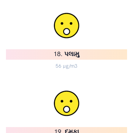
18. પલામુ
56
µg/m3
19. દુમકા