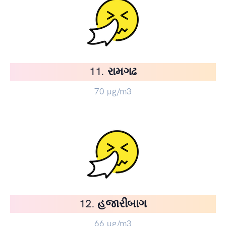
11. રામગઢ
70
µg/m3
12. હજારીબાગ
66
µg/m3