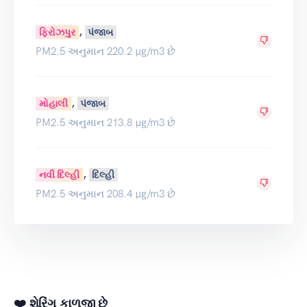
,
ફિરોઝપુર
પંજાબ
PM2.5 અનુમાન 220.2 µg/m3 છે
,
મોહાલી
પંજાબ
PM2.5 અનુમાન 213.8 µg/m3 છે
,
નવી દિલ્હી
દિલ્હી
PM2.5 અનુમાન 208.4 µg/m3 છે
❤️ શેરિંગ કાળજી છે