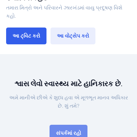
તમારા મિત્રો અને પરિવારને ઝારખંડમાં વાયુ પ્રદૂષણ વિશે
કહો.
આ ટ્વિટ કરો
આ વોટ્સેપ કરો
શ્વાસ લેવો સ્વાસ્થ્ય માટે હાનિકારક છે.
અમે માનીએ છીએ કે શુધ્ધ હવા એ મૂળભૂત માનવ અધિકાર
છે. શું તમે?
સંપર્કમાં રહો