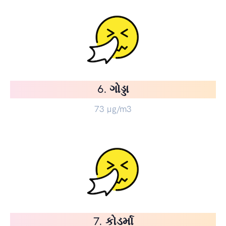
6. ગોડ્ડા
73
µg/m3
7. કોડર્મા