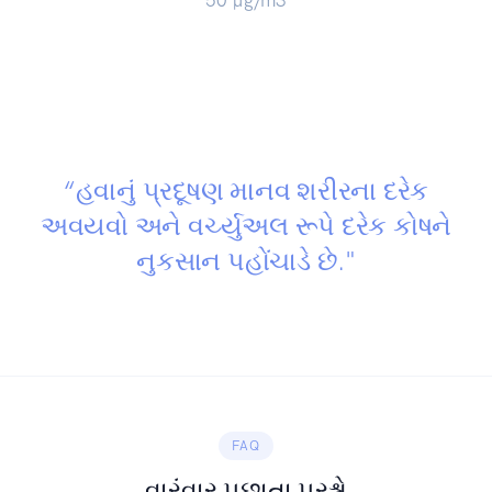
50
µg/m3
“હવાનું પ્રદૂષણ માનવ શરીરના દરેક
અવયવો અને વર્ચ્યુઅલ રૂપે દરેક કોષને
નુકસાન પહોંચાડે છે."
FAQ
વારંવાર પૂછાતા પ્રશ્નો