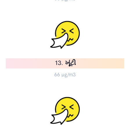
13. ખૂંટી
66
µg/m3