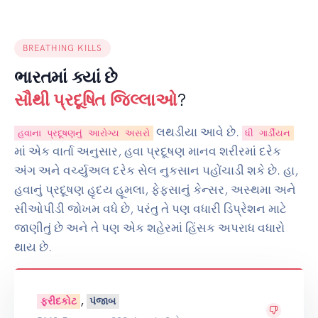
BREATHING KILLS
ભારતમાં ક્યાં છે
સૌથી પ્રદૂષિત જિલ્લાઓ
?
લથડીયા આવે છે.
હવાના પ્રદૂષણનું આરોગ્ય અસરો
ધી ગાર્ડીયન
માં એક વાર્તા અનુસાર, હવા પ્રદૂષણ માનવ શરીરમાં દરેક
અંગ અને વર્ચ્યુઅલ દરેક સેલ નુકસાન પહોંચાડી શકે છે. હા,
હવાનું પ્રદૂષણ હૃદય હૂમલા, ફેફસાનું કેન્સર, અસ્થમા અને
સીઓપીડી જોખમ વધે છે, પરંતુ તે પણ વધારી ડિપ્રેશન માટે
જાણીતું છે અને તે પણ એક શહેરમાં હિંસક અપરાધ વધારો
થાય છે.
,
ફરીદકોટ
પંજાબ