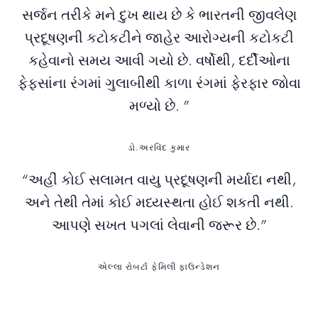
સર્જન તરીકે મને દુખ થાય છે કે ભારતની જીવલેણ
પ્રદૂષણની કટોકટીને જાહેર આરોગ્યની કટોકટી
કહેવાનો સમય આવી ગયો છે. વર્ષોથી, દર્દીઓના
ફેફસાંના રંગમાં ગુલાબીથી કાળા રંગમાં ફેરફાર જોવા
મળ્યો છે. ”
ડો.અરવિંદ કુમાર
“અહીં કોઈ સલામત વાયુ પ્રદૂષણની મર્યાદા નથી,
અને તેથી તેમાં કોઈ મધ્યસ્થતા હોઈ શકતી નથી.
આપણે સખત પગલાં લેવાની જરૂર છે.”
એલ્લા રોબર્ટા ફેમિલી ફાઉન્ડેશન