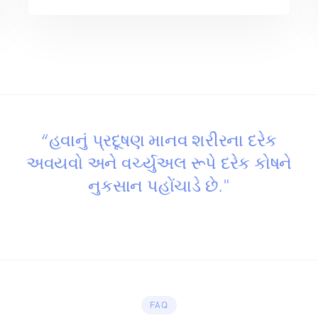
“હવાનું પ્રદૂષણ માનવ શરીરના દરેક
અવયવો અને વર્ચ્યુઅલ રૂપે દરેક કોષને
નુકસાન પહોંચાડે છે."
FAQ