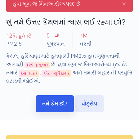
×
હવા ખૂબ જ બિનઆરોગ્યપ્રદ છે.
શું તમે ઉત્તર કૈથલમાં શ્વાસ લઈ રહ્યા છો?
129
µg/m3
5
+ 🚬
1
M
PM2.5
ધૂમ્રપાન
વસ્તી
કૈથલ, હરિયાણા માટે હમણાંથી PM2.5 હવા ગુણવત્તાની
આગાહી
છે. હવા ખૂબ જ બિનઆરોગ્યપ્રદ છે.
129 µg/m3
તમારે
,
અને તમારી બહાર ની પ્રવૃત્તિ
ફેસ માસ્ક
એર પ્યુરિફાયર
ઘટાડવી જોઈએ.
તમે કેમ છો?
વોટ્સેપ