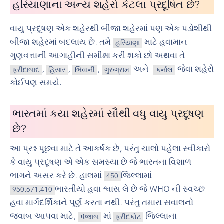
હરિયાણાના અન્ય શહેરો કેટલા પ્રદૂષિત છે?
વાયુ પ્રદૂષણ એક શહેરથી બીજા શહેરમાં પણ એક પડોશીથી
બીજા શહેરમાં બદલાય છે. તમે
માટે હવામાન
હરિયાણા
ગુણવત્તાની આગાહીની સમીક્ષા કરી શકો છો અથવા તે
,
,
,
અને
જેવા શહેરો
ફરીદાબાદ
હિસાર
ભિવાની
ગુરુગ્રામ
કર્નાલ
કોઈપણ સમયે.
ભારતમાં કયા શહેરમાં સૌથી વધુ વાયુ પ્રદૂષણ
છે?
આ પ્રશ્ન પૂછવા માટે તે આકર્ષક છે, પરંતુ ચાલો પહેલા સ્વીકારો
કે વાયુ પ્રદૂષણ એ એક સમસ્યા છે જે ભારતના વિશાળ
ભાગને અસર કરે છે. હાલમાં
જિલ્લામાં
450
ભારતીયો હવા શ્વાસ લે છે જે WHO ની સ્વચ્છ
950,671,410
હવા માર્ગદર્શિકાને પૂર્ણ કરતા નથી. પરંતુ તમારા સવાલનો
જવાબ આપવા માટે,
માં
જિલ્લાના
પંજાબ
ફરીદકોટ