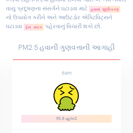
વાયુ પ્રદૂષણના સંસર્ગને ઘટાડવા માટે
હવામાં શુદ્ધિકરણ
નો ઉપયોગ કરીને અને આઉટડોર એક્ટિવિટ્સને
ઘટાડવા
પહેરવાનું વિચારી શકો છો.
ફેસ માસ્ક
PM2.5 હવાની ગુણવત્તાની આગાહી
6am
95.8 ug/m3