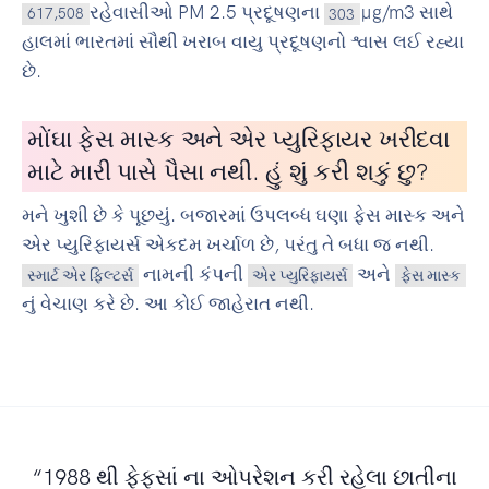
રહેવાસીઓ PM 2.5 પ્રદૂષણના
µg/m3 સાથે
617,508
303
હાલમાં ભારતમાં સૌથી ખરાબ વાયુ પ્રદૂષણનો શ્વાસ લઈ રહ્યા
છે.
મોંઘા ફેસ માસ્ક અને એર પ્યુરિફાયર ખરીદવા
માટે મારી પાસે પૈસા નથી. હું શું કરી શકું છુ?
મને ખુશી છે કે પૂછયું. બજારમાં ઉપલબ્ધ ઘણા ફેસ માસ્ક અને
એર પ્યુરિફાયર્સ એકદમ ખર્ચાળ છે, પરંતુ તે બધા જ નથી.
નામની કંપની
અને
સ્માર્ટ એર ફિલ્ટર્સ
એર પ્યુરિફાયર્સ
ફેસ માસ્ક
નું વેચાણ કરે છે. આ કોઈ જાહેરાત નથી.
“1988 થી ફેફસાં ના ઓપરેશન કરી રહેલા છાતીના