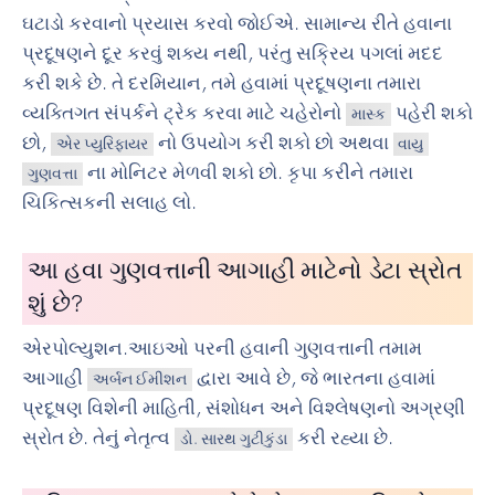
ઘટાડો કરવાનો પ્રયાસ કરવો જોઈએ. સામાન્ય રીતે હવાના
પ્રદૂષણને દૂર કરવું શક્ય નથી, પરંતુ સક્રિય પગલાં મદદ
કરી શકે છે. તે દરમિયાન, તમે હવામાં પ્રદૂષણના તમારા
વ્યક્તિગત સંપર્કને ટ્રેક કરવા માટે ચહેરોનો
પહેરી શકો
માસ્ક
છો,
નો ઉપયોગ કરી શકો છો અથવા
એર પ્યુરિફાયર
વાયુ
ના મોનિટર મેળવી શકો છો. કૃપા કરીને તમારા
ગુણવત્તા
ચિકિત્સકની સલાહ લો.
આ હવા ગુણવત્તાની આગાહી માટેનો ડેટા સ્રોત
શું છે?
એરપોલ્યુશન.આઇઓ પરની હવાની ગુણવત્તાની તમામ
આગાહી
દ્વારા આવે છે, જે ભારતના હવામાં
અર્બન ઈમીશન
પ્રદૂષણ વિશેની માહિતી, સંશોધન અને વિશ્લેષણનો અગ્રણી
સ્રોત છે. તેનું નેતૃત્વ
કરી રહ્યા છે.
ડો. સારથ ગુટીકુંડા