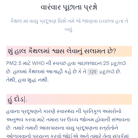
વારંવાર પૂછાતા પ્રશ્નો
કૈથલ માં વાયુ પ્રદૂષણ વિશે તમે જે જાણવા ઇચ્છતા હતા તે
બધું.
શું હાલ કૈથલમાં શ્વાસ લેવાનું સલામત છે?
PM2.5 માટે WHO ની સ્વચ્છ હવા ગાઇલલાઇન 25 µg/m3
છે. હાલમાં કૈથલમાં આગાહી કહે છે કે તે
µg/m3 છે.
129
તેથી, હવા શુદ્ધ નથી.
હું
સાયકલ
|
.
હવાના પ્રદૂષણને કારણે સ્વાસ્થ્ય ની પ્રતિકૂળ અસરોનો
અનુભવ કરવા માટે તમારા પર ઉચ્ચ જોખમ હોવાની સંભાવના
છે. તમારે તમારી આસપાસના વાયુ પ્રદૂષણના સ્ત્રોતોને
ઓળખવાનો પ્રયત્ન કરવો જોઈએ અને તમારે તેના સંપર્કમાં