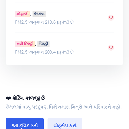
,
મોહાલી
પંજાબ
PM2.5 અનુમાન 213.8 µg/m3 છે
,
નવી દિલ્હી
દિલ્હી
PM2.5 અનુમાન 208.4 µg/m3 છે
❤️ શેરિંગ કાળજી છે
કૈથલમાં વાયુ પ્રદૂષણ વિશે તમારા મિત્રો અને પરિવારને કહો.
આ ટ્વિટ કરો
વોટ્સેપ કરો