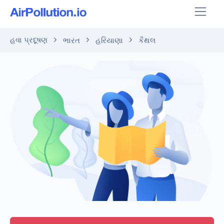
હવા પ્રદૂષણ
ભારત
હરિયાણા
કૈથલ