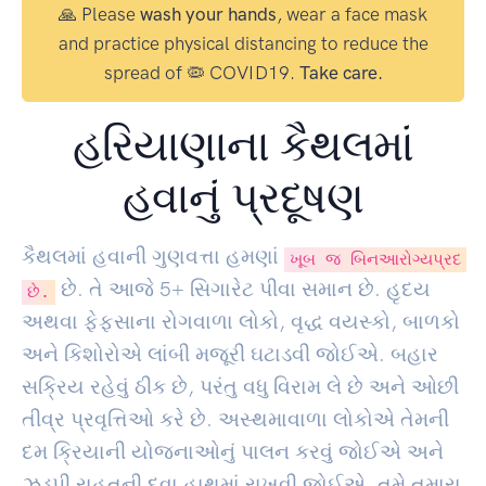
🙏 Please
wash your hands
, wear a face mask
and practice physical distancing to reduce the
spread of 🦠 COVID19.
Take care.
હરિયાણાના કૈથલમાં
હવાનું પ્રદૂષણ
કૈથલમાં હવાની ગુણવત્તા હમણાં
ખૂબ જ બિનઆરોગ્યપ્રદ
છે. તે આજે
5
+ સિગારેટ પીવા સમાન છે. હૃદય
છે.
અથવા ફેફસાના રોગવાળા લોકો, વૃદ્ધ વયસ્કો, બાળકો
અને કિશોરોએ લાંબી મજૂરી ઘટાડવી જોઈએ. બહાર
સક્રિય રહેવું ઠીક છે, પરંતુ વધુ વિરામ લે છે અને ઓછી
તીવ્ર પ્રવૃત્તિઓ કરે છે. અસ્થમાવાળા લોકોએ તેમની
દમ ક્રિયાની યોજનાઓનું પાલન કરવું જોઈએ અને
ઝડપી રાહતની દવા હાથમાં રાખવી જોઈએ. તમે તમારા