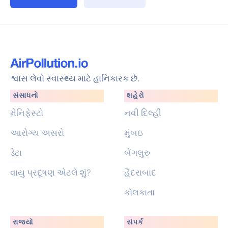
શ્વાસ લેવો સ્વાસ્થ્ય માટે હાનિકારક છે.
સંસાધનો
શહેરો
મેનિફેસ્ટો
નવી દિલ્હી
આરોગ્ય અસરો
મુંબઇ
ડેટા
બેંગલુરુ
વાયુ પ્રદૂષણ એટલે શું?
હૈદરાબાદ
કોલકાતા
રાજ્યો
સંપર્ક