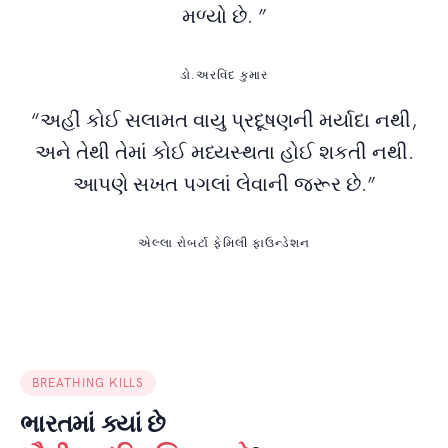
મળ્યો છે. ”
ડો.અરવિંદ કુમાર
“અહીં કોઈ સલામત વાયુ પ્રદૂષણની મર્યાદા નથી,
અને તેથી તેમાં કોઈ મધ્યસ્થતા હોઈ શકતી નથી.
આપણે સખત પગલાં લેવાની જરૂર છે.”
એલ્લા રોબર્ટા ફેમિલી ફાઉન્ડેશન
BREATHING KILLS
ભારતમાં ક્યાં છે