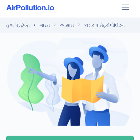
હવા પ્રદૂષણ
ભારત
આસામ
કામરુપ મેટ્રોપોલિટન