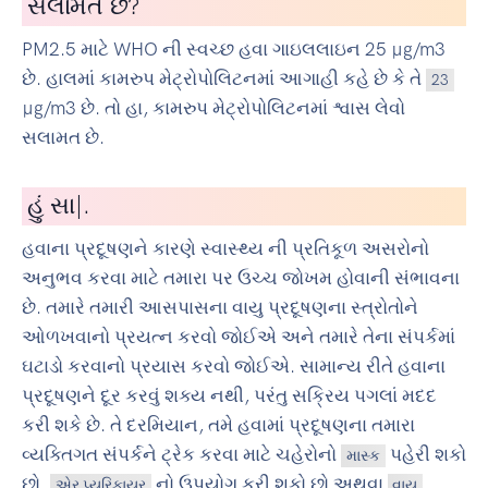
સલામત છે?
PM2.5 માટે WHO ની સ્વચ્છ હવા ગાઇલલાઇન 25 µg/m3
છે. હાલમાં કામરુપ મેટ્રોપોલિટનમાં આગાહી કહે છે કે તે
23
µg/m3 છે. તો હા, કામરુપ મેટ્રોપોલિટનમાં શ્વાસ લેવો
સલામત છે.
હું
સાયકલ ચલાવના
|
.
હવાના પ્રદૂષણને કારણે સ્વાસ્થ્ય ની પ્રતિકૂળ અસરોનો
અનુભવ કરવા માટે તમારા પર ઉચ્ચ જોખમ હોવાની સંભાવના
છે. તમારે તમારી આસપાસના વાયુ પ્રદૂષણના સ્ત્રોતોને
ઓળખવાનો પ્રયત્ન કરવો જોઈએ અને તમારે તેના સંપર્કમાં
ઘટાડો કરવાનો પ્રયાસ કરવો જોઈએ. સામાન્ય રીતે હવાના
પ્રદૂષણને દૂર કરવું શક્ય નથી, પરંતુ સક્રિય પગલાં મદદ
કરી શકે છે. તે દરમિયાન, તમે હવામાં પ્રદૂષણના તમારા
વ્યક્તિગત સંપર્કને ટ્રેક કરવા માટે ચહેરોનો
પહેરી શકો
માસ્ક
છો,
નો ઉપયોગ કરી શકો છો અથવા
એર પ્યુરિફાયર
વાયુ