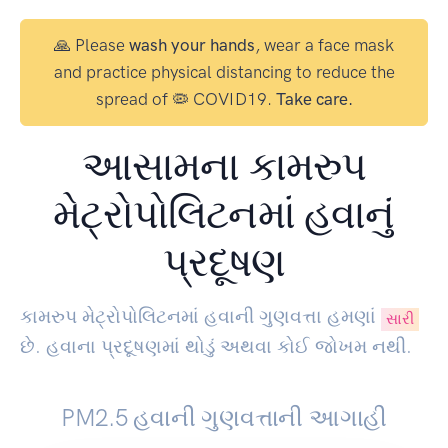
🙏 Please
wash your hands
, wear a face mask
and practice physical distancing to reduce the
spread of 🦠 COVID19.
Take care.
આસામના કામરુપ
મેટ્રોપોલિટનમાં હવાનું
પ્રદૂષણ
કામરુપ મેટ્રોપોલિટનમાં હવાની ગુણવત્તા હમણાં
સારી
છે. હવાના પ્રદૂષણમાં થોડું અથવા કોઈ જોખમ નથી.
PM2.5 હવાની ગુણવત્તાની આગાહી