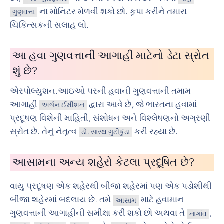
ના મોનિટર મેળવી શકો છો. કૃપા કરીને તમારા
ગુણવત્તા
ચિકિત્સકની સલાહ લો.
આ હવા ગુણવત્તાની આગાહી માટેનો ડેટા સ્રોત
શું છે?
એરપોલ્યુશન.આઇઓ પરની હવાની ગુણવત્તાની તમામ
આગાહી
દ્વારા આવે છે, જે ભારતના હવામાં
અર્બન ઈમીશન
પ્રદૂષણ વિશેની માહિતી, સંશોધન અને વિશ્લેષણનો અગ્રણી
સ્રોત છે. તેનું નેતૃત્વ
કરી રહ્યા છે.
ડો. સારથ ગુટીકુંડા
આસામના અન્ય શહેરો કેટલા પ્રદૂષિત છે?
વાયુ પ્રદૂષણ એક શહેરથી બીજા શહેરમાં પણ એક પડોશીથી
બીજા શહેરમાં બદલાય છે. તમે
માટે હવામાન
આસામ
ગુણવત્તાની આગાહીની સમીક્ષા કરી શકો છો અથવા તે
,
નાગાંવ