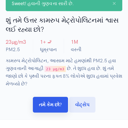
×
Sweet!
હવાની ગુણવત્તા સારી છે.
શું તમે ઉત્તર કામરુપ મેટ્રોપોલિટનમાં શ્વાસ
લઈ રહ્યા છો?
23
µg/m3
1
+ 🚬
1
M
PM2.5
ધૂમ્રપાન
વસ્તી
કામરુપ મેટ્રોપોલિટન, આસામ માટે હમણાંથી PM2.5 હવા
ગુણવત્તાની આગાહી
છે. તે શુધ્ધ હવા છે. શું તમે
23 µg/m3
જાણો છો કે પૃથ્વી પરના ફક્ત 8% લોકોએ શુધ્ધ હવામાં પ્રવેશ
મેળવ્યો છે?
તમે કેમ છો?
વોટ્સેપ