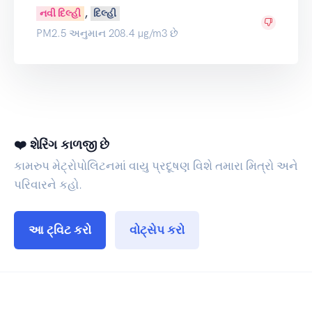
,
નવી દિલ્હી
દિલ્હી
PM2.5 અનુમાન 208.4 µg/m3 છે
❤️ શેરિંગ કાળજી છે
કામરુપ મેટ્રોપોલિટનમાં વાયુ પ્રદૂષણ વિશે તમારા મિત્રો અને
પરિવારને કહો.
આ ટ્વિટ કરો
વોટ્સેપ કરો