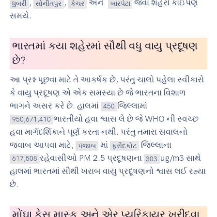
,
,
અને
જેવા શહેરો કોઈપણ
ધુબરી
સોનીતપુર
કેચર
બારપેટા
સમયે.
ભારતમાં કયા શહેરમાં સૌથી વધુ વાયુ પ્રદૂષણ
છે?
આ પ્રશ્ન પૂછવા માટે તે આકર્ષક છે, પરંતુ ચાલો પહેલા સ્વીકારો
કે વાયુ પ્રદૂષણ એ એક સમસ્યા છે જે ભારતના વિશાળ
ભાગને અસર કરે છે. હાલમાં
જિલ્લામાં
450
ભારતીયો હવા શ્વાસ લે છે જે WHO ની સ્વચ્છ
950,671,410
હવા માર્ગદર્શિકાને પૂર્ણ કરતા નથી. પરંતુ તમારા સવાલનો
જવાબ આપવા માટે,
માં
જિલ્લાના
પંજાબ
ફરીદકોટ
રહેવાસીઓ PM 2.5 પ્રદૂષણના
µg/m3 સાથે
617,508
303
હાલમાં ભારતમાં સૌથી ખરાબ વાયુ પ્રદૂષણનો શ્વાસ લઈ રહ્યા
છે.
મોંઘા ફેસ માસ્ક અને એર પ્યુરિફાયર ખરીદવા