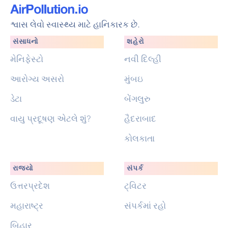
શ્વાસ લેવો સ્વાસ્થ્ય માટે હાનિકારક છે.
સંસાધનો
શહેરો
મેનિફેસ્ટો
નવી દિલ્હી
આરોગ્ય અસરો
મુંબઇ
ડેટા
બેંગલુરુ
વાયુ પ્રદૂષણ એટલે શું?
હૈદરાબાદ
કોલકાતા
રાજ્યો
સંપર્ક
ઉત્તરપ્રદેશ
ટ્વિટર
મહારાષ્ટ્ર
સંપર્કમાં રહો
બિહાર