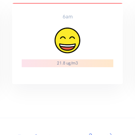
9am
12
21.8 ug/m3
21.8 