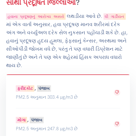
સૌથી પ્રદૂષિત જિલ્લાઓ
?
લથડીયા આવે છે.
હવાના પ્રદૂષણનું આરોગ્ય અસરો
ધી ગાર્ડીયન
માં એક વાર્તા અનુસાર, હવા પ્રદૂષણ માનવ શરીરમાં દરેક
અંગ અને વર્ચ્યુઅલ દરેક સેલ નુકસાન પહોંચાડી શકે છે. હા,
હવાનું પ્રદૂષણ હૃદય હૂમલા, ફેફસાનું કેન્સર, અસ્થમા અને
સીઓપીડી જોખમ વધે છે, પરંતુ તે પણ વધારી ડિપ્રેશન માટે
જાણીતું છે અને તે પણ એક શહેરમાં હિંસક અપરાધ વધારો
થાય છે.
,
ફરીદકોટ
પંજાબ
PM2.5 અનુમાન 303.4 µg/m3 છે
,
મોગા
પંજાબ
PM2.5 અનુમાન 247.8 µg/m3 છે