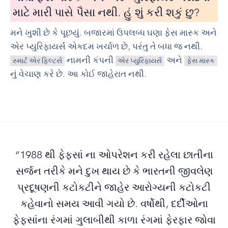
માટે મારી પાસે પૈસા નથી. હું શું કરી શકું છુ?
મને ખુશી છે કે પૂછયું. બજારમાં ઉપલબ્ધ ઘણા ફેસ માસ્ક અને
એર પ્યુરિફાયર્સ એકદમ ખર્ચાળ છે, પરંતુ તે બધા જ નથી.
નામની કંપની
અને
સ્માર્ટ એર ફિલ્ટર્સ
એર પ્યુરિફાયર્સ
ફેસ માસ્ક
નું વેચાણ કરે છે. આ કોઈ જાહેરાત નથી.
“1988 થી ફેફસાં ના ઓપરેશન કરી રહેલા છાતીના
સર્જન તરીકે મને દુખ થાય છે કે ભારતની જીવલેણ
પ્રદૂષણની કટોકટીને જાહેર આરોગ્યની કટોકટી
કહેવાનો સમય આવી ગયો છે. વર્ષોથી, દર્દીઓના
ફેફસાંના રંગમાં ગુલાબીથી કાળા રંગમાં ફેરફાર જોવા