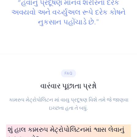
“હવાનું પ્રદૂષણ માનવ શરીરના દરેક
અવયવો અને વર્ચ્યુઅલ રૂપે દરેક કોષને
નુકસાન પહોંચાડે છે."
FAQ
વારંવાર પૂછાતા પ્રશ્નો
કામરુપ મેટ્રોપોલિટન માં વાયુ પ્રદૂષણ વિશે તમે જે જાણવા
ઇચ્છતા હતા તે બધું.
શું હાલ કામરુપ મેટ્રોપોલિટનમાં શ્વાસ લેવાનું