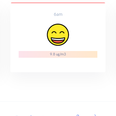
6am
9.8 ug/m3