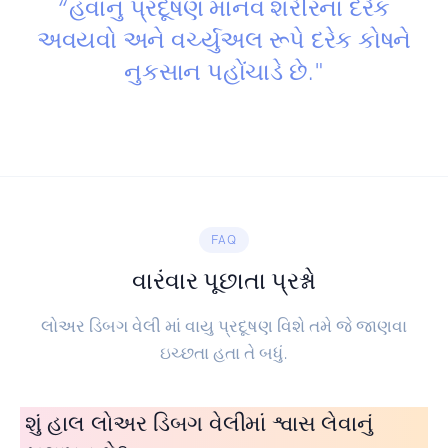
“હવાનું પ્રદૂષણ માનવ શરીરના દરેક
અવયવો અને વર્ચ્યુઅલ રૂપે દરેક કોષને
નુકસાન પહોંચાડે છે."
FAQ
વારંવાર પૂછાતા પ્રશ્નો
લોઅર ડિબગ વેલી માં વાયુ પ્રદૂષણ વિશે તમે જે જાણવા
ઇચ્છતા હતા તે બધું.
શું હાલ લોઅર ડિબગ વેલીમાં શ્વાસ લેવાનું