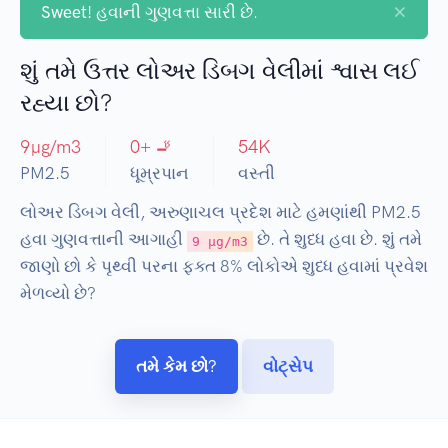
×
Sweet!
હવાની ગુણવત્તા સારી છે.
શું તમે ઉત્તર લોઅર ડિબગ વેલીમાં શ્વાસ લઈ
રહ્યા છો?
9
µg/m3
0
+ 🚬
54
K
PM2.5
ધૂમ્રપાન
વસ્તી
લોઅર ડિબગ વેલી, અરુણાચલ પ્રદેશ માટે હમણાંથી PM2.5
હવા ગુણવત્તાની આગાહી
છે. તે શુધ્ધ હવા છે. શું તમે
9 µg/m3
જાણો છો કે પૃથ્વી પરના ફક્ત 8% લોકોએ શુધ્ધ હવામાં પ્રવેશ
મેળવ્યો છે?
તમે કેમ છો?
વોટ્સેપ