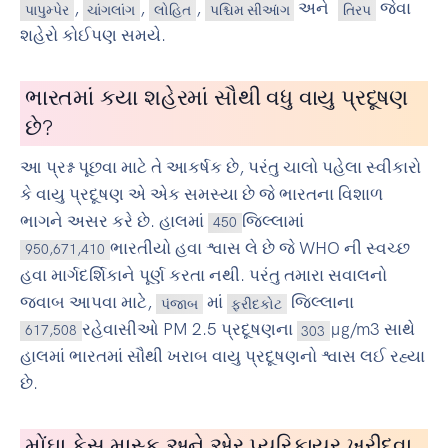
,
,
,
અને
જેવા
પાપુમ્પેર
ચાંગલાંગ
લોહિત
પશ્ચિમ સીઆંગ
તિરપ
શહેરો કોઈપણ સમયે.
ભારતમાં કયા શહેરમાં સૌથી વધુ વાયુ પ્રદૂષણ
છે?
આ પ્રશ્ન પૂછવા માટે તે આકર્ષક છે, પરંતુ ચાલો પહેલા સ્વીકારો
કે વાયુ પ્રદૂષણ એ એક સમસ્યા છે જે ભારતના વિશાળ
ભાગને અસર કરે છે. હાલમાં
જિલ્લામાં
450
ભારતીયો હવા શ્વાસ લે છે જે WHO ની સ્વચ્છ
950,671,410
હવા માર્ગદર્શિકાને પૂર્ણ કરતા નથી. પરંતુ તમારા સવાલનો
જવાબ આપવા માટે,
માં
જિલ્લાના
પંજાબ
ફરીદકોટ
રહેવાસીઓ PM 2.5 પ્રદૂષણના
µg/m3 સાથે
617,508
303
હાલમાં ભારતમાં સૌથી ખરાબ વાયુ પ્રદૂષણનો શ્વાસ લઈ રહ્યા
છે.
મોંઘા ફેસ માસ્ક અને એર પ્યુરિફાયર ખરીદવા