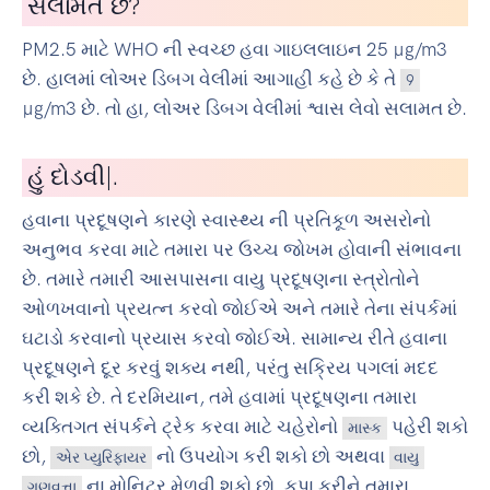
સલામત છે?
PM2.5 માટે WHO ની સ્વચ્છ હવા ગાઇલલાઇન 25 µg/m3
છે. હાલમાં લોઅર ડિબગ વેલીમાં આગાહી કહે છે કે તે
9
µg/m3 છે. તો હા, લોઅર ડિબગ વેલીમાં શ્વાસ લેવો સલામત છે.
હું
સાયકલ
|
.
હવાના પ્રદૂષણને કારણે સ્વાસ્થ્ય ની પ્રતિકૂળ અસરોનો
અનુભવ કરવા માટે તમારા પર ઉચ્ચ જોખમ હોવાની સંભાવના
છે. તમારે તમારી આસપાસના વાયુ પ્રદૂષણના સ્ત્રોતોને
ઓળખવાનો પ્રયત્ન કરવો જોઈએ અને તમારે તેના સંપર્કમાં
ઘટાડો કરવાનો પ્રયાસ કરવો જોઈએ. સામાન્ય રીતે હવાના
પ્રદૂષણને દૂર કરવું શક્ય નથી, પરંતુ સક્રિય પગલાં મદદ
કરી શકે છે. તે દરમિયાન, તમે હવામાં પ્રદૂષણના તમારા
વ્યક્તિગત સંપર્કને ટ્રેક કરવા માટે ચહેરોનો
પહેરી શકો
માસ્ક
છો,
નો ઉપયોગ કરી શકો છો અથવા
એર પ્યુરિફાયર
વાયુ
ના મોનિટર મેળવી શકો છો. કૃપા કરીને તમારા
ગુણવત્તા