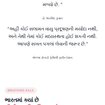
મળ્યો છે. ”
ડો.અરવિંદ કુમાર
“અહીં કોઈ સલામત વાયુ પ્રદૂષણની મર્યાદા નથી,
અને તેથી તેમાં કોઈ મધ્યસ્થતા હોઈ શકતી નથી.
આપણે સખત પગલાં લેવાની જરૂર છે.”
એલ્લા રોબર્ટા ફેમિલી ફાઉન્ડેશન
BREATHING KILLS
ભારતમાં ક્યાં છે