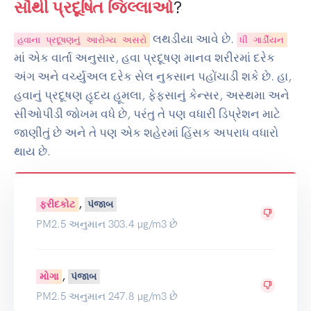
સૌથી પ્રદૂષિત જિલ્લાઓ
?
લથડીયા આવે છે.
હવાના પ્રદૂષણનું આરોગ્ય અસરો
ધી ગાર્ડીયન
માં એક વાર્તા અનુસાર, હવા પ્રદૂષણ માનવ શરીરમાં દરેક
અંગ અને વર્ચ્યુઅલ દરેક સેલ નુકસાન પહોંચાડી શકે છે. હા,
હવાનું પ્રદૂષણ હૃદય હૂમલા, ફેફસાનું કેન્સર, અસ્થમા અને
સીઓપીડી જોખમ વધે છે, પરંતુ તે પણ વધારી ડિપ્રેશન માટે
જાણીતું છે અને તે પણ એક શહેરમાં હિંસક અપરાધ વધારો
થાય છે.
,
ફરીદકોટ
પંજાબ
PM2.5 અનુમાન 303.4 µg/m3 છે
,
મોગા
પંજાબ
PM2.5 અનુમાન 247.8 µg/m3 છે