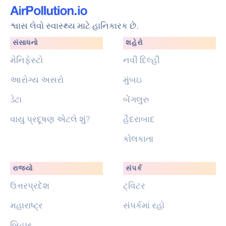
શ્વાસ લેવો સ્વાસ્થ્ય માટે હાનિકારક છે.
સંસાધનો
શહેરો
મેનિફેસ્ટો
નવી દિલ્હી
આરોગ્ય અસરો
મુંબઇ
ડેટા
બેંગલુરુ
વાયુ પ્રદૂષણ એટલે શું?
હૈદરાબાદ
કોલકાતા
રાજ્યો
સંપર્ક
ઉત્તરપ્રદેશ
ટ્વિટર
મહારાષ્ટ્ર
સંપર્કમાં રહો
બિહાર