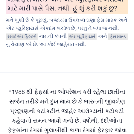
માટે મારી પાસે પૈસા નથી. હું શું કરી શકું છુ?
મને ખુશી છે કે પૂછયું. બજારમાં ઉપલબ્ધ ઘણા ફેસ માસ્ક અને
એર પ્યુરિફાયર્સ એકદમ ખર્ચાળ છે, પરંતુ તે બધા જ નથી.
નામની કંપની
અને
સ્માર્ટ એર ફિલ્ટર્સ
એર પ્યુરિફાયર્સ
ફેસ માસ્ક
નું વેચાણ કરે છે. આ કોઈ જાહેરાત નથી.
“1988 થી ફેફસાં ના ઓપરેશન કરી રહેલા છાતીના
સર્જન તરીકે મને દુખ થાય છે કે ભારતની જીવલેણ
પ્રદૂષણની કટોકટીને જાહેર આરોગ્યની કટોકટી
કહેવાનો સમય આવી ગયો છે. વર્ષોથી, દર્દીઓના
ફેફસાંના રંગમાં ગુલાબીથી કાળા રંગમાં ફેરફાર જોવા