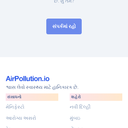
છે. શું તમે?
સંપર્કમાં રહો
શ્વાસ લેવો સ્વાસ્થ્ય માટે હાનિકારક છે.
સંસાધનો
શહેરો
મેનિફેસ્ટો
નવી દિલ્હી
આરોગ્ય અસરો
મુંબઇ