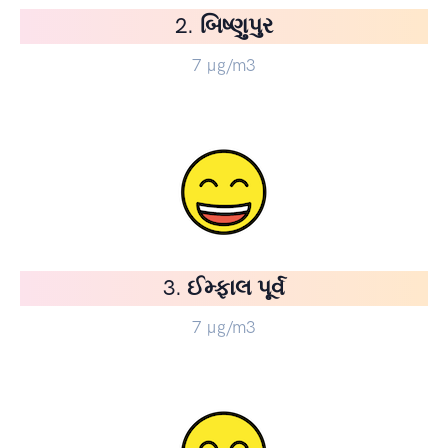
2. બિષ્ણુપુર
7
µg/m3
3. ઈમ્ફાલ પૂર્વ
7
µg/m3