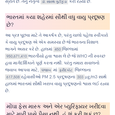
સ્રોત છે. તેનું નેતૃત્વ
કરી રહ્યા છે.
ડો. સારથ ગુટીકુંડા
ભારતમાં કયા શહેરમાં સૌથી વધુ વાયુ પ્રદૂષણ
છે?
આ પ્રશ્ન પૂછવા માટે તે આકર્ષક છે, પરંતુ ચાલો પહેલા સ્વીકારો
કે વાયુ પ્રદૂષણ એ એક સમસ્યા છે જે ભારતના વિશાળ
ભાગને અસર કરે છે. હાલમાં
જિલ્લામાં
450
ભારતીયો હવા શ્વાસ લે છે જે WHO ની સ્વચ્છ
950,671,410
હવા માર્ગદર્શિકાને પૂર્ણ કરતા નથી. પરંતુ તમારા સવાલનો
જવાબ આપવા માટે,
માં
જિલ્લાના
પંજાબ
ફરીદકોટ
રહેવાસીઓ PM 2.5 પ્રદૂષણના
µg/m3 સાથે
617,508
303
હાલમાં ભારતમાં સૌથી ખરાબ વાયુ પ્રદૂષણનો શ્વાસ લઈ રહ્યા
છે.
મોંઘા ફેસ માસ્ક અને એર પ્યુરિફાયર ખરીદવા
માટે મારી પાસે પૈસા નથી. હું શું કરી શકું છુ?