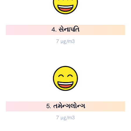
4. સેનાપતિ
7
µg/m3
5. તમેન્ગલોન્ગ
7
µg/m3