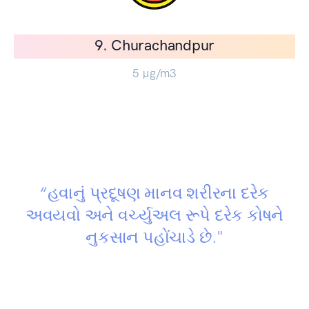
9. Churachandpur
5
µg/m3
“હવાનું પ્રદૂષણ માનવ શરીરના દરેક
અવયવો અને વર્ચ્યુઅલ રૂપે દરેક કોષને
નુકસાન પહોંચાડે છે."