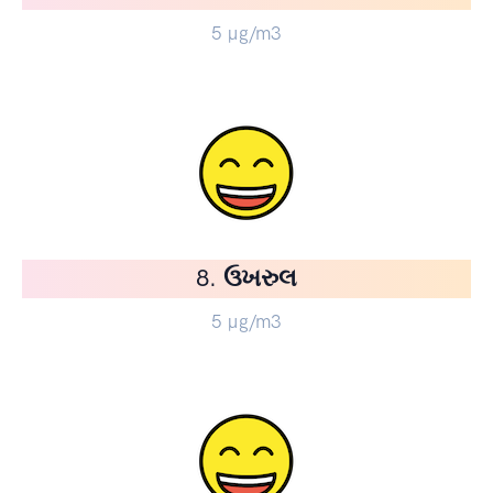
5
µg/m3
8. ઉખરુલ
5
µg/m3