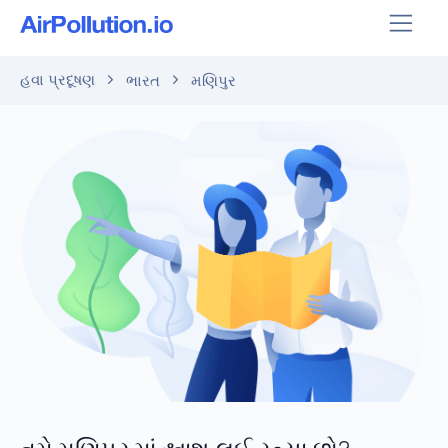
હવા પ્રદૂષણ
ભારત
મણિપુર