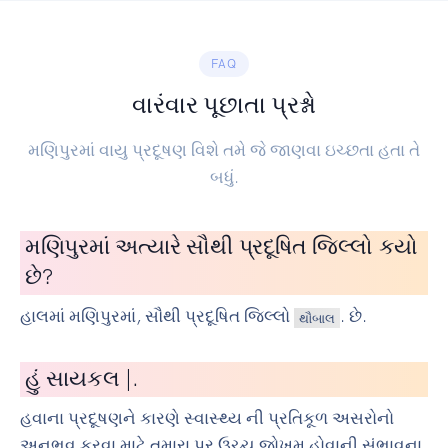
FAQ
વારંવાર પૂછાતા પ્રશ્નો
મણિપુરમાં વાયુ પ્રદૂષણ વિશે તમે જે જાણવા ઇચ્છતા હતા તે
બધું.
મણિપુરમાં અત્યારે સૌથી પ્રદૂષિત જિલ્લો કયો
છે?
હાલમાં મણિપુરમાં, સૌથી પ્રદૂષિત જિલ્લો
. છે.
થૌબાલ
હું
સાયકલ ચલાવનાર
|
.
હવાના પ્રદૂષણને કારણે સ્વાસ્થ્ય ની પ્રતિકૂળ અસરોનો
અનુભવ કરવા માટે તમારા પર ઉચ્ચ જોખમ હોવાની સંભાવના