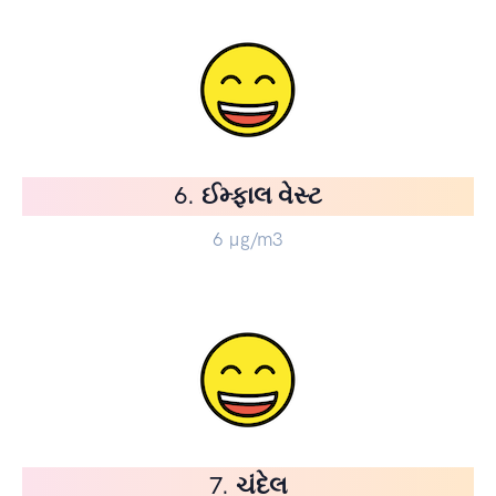
6. ઈમ્ફાલ વેસ્ટ
6
µg/m3
7. ચંદેલ