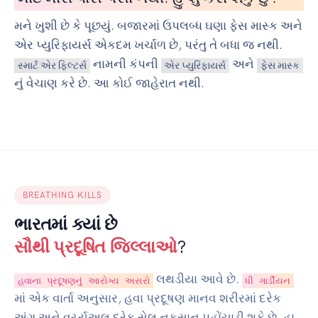
મને ખુશી છે કે પૂછયું. બજારમાં ઉપલબ્ધ ઘણા ફેસ માસ્ક અને
એર પ્યુરિફાયર્સ એકદમ ખર્ચાળ છે, પરંતુ તે બધા જ નથી.
નામની કંપની
અને
સ્માર્ટ એર ફિલ્ટર્સ
એર પ્યુરિફાયર્સ
ફેસ માસ્ક
નું વેચાણ કરે છે. આ કોઈ જાહેરાત નથી.
BREATHING KILLS
ભારતમાં ક્યાં છે
સૌથી પ્રદૂષિત જિલ્લાઓ
?
લથડીયા આવે છે.
હવાના પ્રદૂષણનું આરોગ્ય અસરો
ધી ગાર્ડીયન
માં એક વાર્તા અનુસાર, હવા પ્રદૂષણ માનવ શરીરમાં દરેક
અંગ અને વર્ચ્યુઅલ દરેક સેલ નુકસાન પહોંચાડી શકે છે. હા,