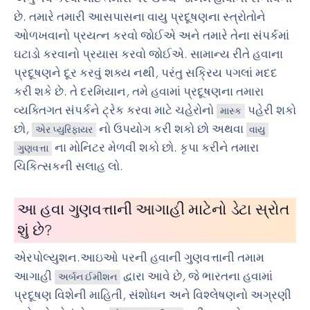
છે. તમારે તમારી આસપાસના વાયુ પ્રદૂષણના સ્ત્રોતોને
ઓળખવાનો પ્રયત્ન કરવો જોઈએ અને તમારે તેના સંપર્કમાં
ઘટાડો કરવાનો પ્રયાસ કરવો જોઈએ. સામાન્ય રીતે હવાના
પ્રદૂષણને દૂર કરવું શક્ય નથી, પરંતુ સક્રિય પગલાં મદદ
કરી શકે છે. તે દરમિયાન, તમે હવામાં પ્રદૂષણના તમારા
વ્યક્તિગત સંપર્કને ટ્રેક કરવા માટે ચહેરોનો
પહેરી શકો
માસ્ક
છો,
નો ઉપયોગ કરી શકો છો અથવા
એર પ્યુરિફાયર
વાયુ
ના મોનિટર મેળવી શકો છો. કૃપા કરીને તમારા
ગુણવત્તા
ચિકિત્સકની સલાહ લો.
આ હવા ગુણવત્તાની આગાહી માટેનો ડેટા સ્રોત
શું છે?
એરપોલ્યુશન.આઇઓ પરની હવાની ગુણવત્તાની તમામ
આગાહી
દ્વારા આવે છે, જે ભારતના હવામાં
અર્બન ઈમીશન
પ્રદૂષણ વિશેની માહિતી, સંશોધન અને વિશ્લેષણનો અગ્રણી