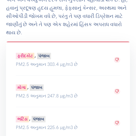
હવાનું પ્રદૂષણ હૃદય હૂમલા, ફેફસાનું કેન્સર, અસ્થમા અને
સીઓપીડી જોખમ વધે છે, પરંતુ તે પણ વધારી ડિપ્રેશન માટે
જાણીતું છે અને તે પણ એક શહેરમાં હિંસક અપરાધ વધારો
થાય છે.
,
ફરીદકોટ
પંજાબ
PM2.5 અનુમાન 303.4 µg/m3 છે
,
મોગા
પંજાબ
PM2.5 અનુમાન 247.8 µg/m3 છે
,
ભટિંડા
પંજાબ
PM2.5 અનુમાન 225.6 µg/m3 છે