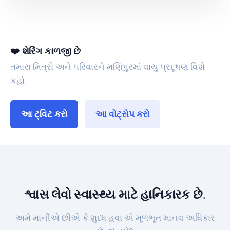
❤️ શેરિંગ કાળજી છે
તમારા મિત્રો અને પરિવારને મણિપુરમાં વાયુ પ્રદૂષણ વિશે
કહો.
આ ટ્વિટ કરો
આ વોટ્સેપ કરો
શ્વાસ લેવો સ્વાસ્થ્ય માટે હાનિકારક છે.
અમે માનીએ છીએ કે શુધ્ધ હવા એ મૂળભૂત માનવ અધિકાર