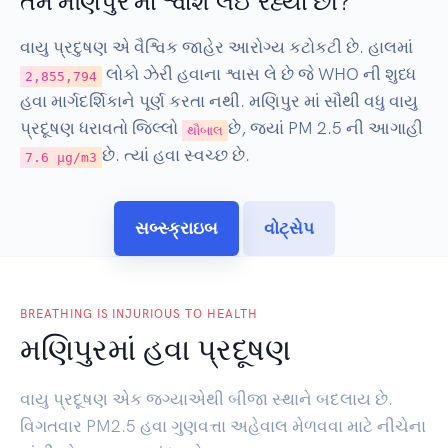
તમે મણિપુર માં શ્વાશ લઈ રહ્યા છો?
વાયુ પ્રદુષણ એ વૈશ્વિક જાહેર આરોગ્ય કટોકટી છે. હાલમાં
લોકો ઝેરી હવાના શ્વાસ લે છે જે WHO ની શુધ્ધ
2,855,794
હવા માર્ગદર્શિકાને પૂર્ણ કરતા નથી. મણિપુર માં સૌથી વધુ વાયુ
પ્રદૂષણ ધરાવતો જિલ્લો
છે, જ્યાં PM 2.5 ની આગાહી
થૌબાલ
છે. ત્યાં હવા સ્વચ્છ છે.
7.6 µg/m3
સબ્સ્ક્રાઇબ
વોટ્સેપ
BREATHING IS INJURIOUS TO HEALTH
મણિપુરમાં હવા પ્રદૂષણ
વાયુ પ્રદૂષણ એક જગ્યાએથી બીજા સ્થાને બદલાય છે.
વિગતવાર PM2.5 હવા ગુણવત્તા અહેવાલ મેળવવા માટે નીચેના