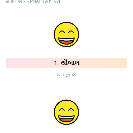
માંથી એક રાજ્ય પસંદ કરો.
1. થૌબાલ
8
µg/m3