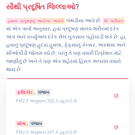
સૌથી પ્રદૂષિત જિલ્લાઓ
?
લથડીયા આવે છે.
હવાના પ્રદૂષણનું આરોગ્ય અસરો
ધી ગાર્ડીયન
માં એક વાર્તા અનુસાર, હવા પ્રદૂષણ માનવ શરીરમાં દરેક
અંગ અને વર્ચ્યુઅલ દરેક સેલ નુકસાન પહોંચાડી શકે છે. હા,
હવાનું પ્રદૂષણ હૃદય હૂમલા, ફેફસાનું કેન્સર, અસ્થમા અને
સીઓપીડી જોખમ વધે છે, પરંતુ તે પણ વધારી ડિપ્રેશન માટે
જાણીતું છે અને તે પણ એક શહેરમાં હિંસક અપરાધ વધારો
થાય છે.
,
ફરીદકોટ
પંજાબ
PM2.5 અનુમાન 303.4 µg/m3 છે
,
મોગા
પંજાબ
PM2.5 અનુમાન 247.8 µg/m3 છે