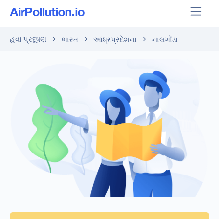
હવા પ્રદૂષણ
ભારત
આંધ્રપ્રદેશના
નાલગોંડા