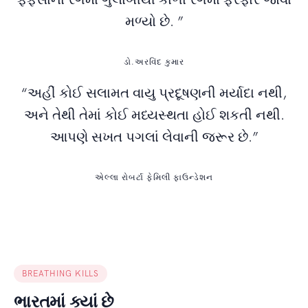
મળ્યો છે. ”
ડો.અરવિંદ કુમાર
“અહીં કોઈ સલામત વાયુ પ્રદૂષણની મર્યાદા નથી,
અને તેથી તેમાં કોઈ મધ્યસ્થતા હોઈ શકતી નથી.
આપણે સખત પગલાં લેવાની જરૂર છે.”
એલ્લા રોબર્ટા ફેમિલી ફાઉન્ડેશન
BREATHING KILLS
ભારતમાં ક્યાં છે