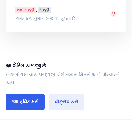
,
નવી દિલ્હી
દિલ્હી
PM2.5 અનુમાન 208.4 µg/m3 છે
❤️ શેરિંગ કાળજી છે
નાલગોંડામાં વાયુ પ્રદૂષણ વિશે તમારા મિત્રો અને પરિવારને
કહો.
આ ટ્વિટ કરો
વોટ્સેપ કરો