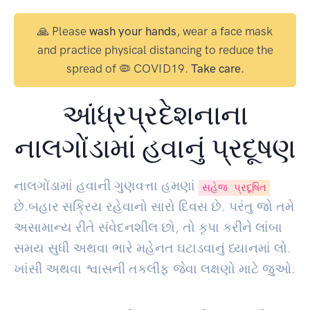
🙏 Please
wash your hands
, wear a face mask
and practice physical distancing to reduce the
spread of 🦠 COVID19.
Take care.
આંધ્રપ્રદેશનાના
નાલગોંડામાં હવાનું પ્રદૂષણ
નાલગોંડામાં હવાની ગુણવત્તા હમણાં
સહેજ પ્રદૂષિત
છે.બહાર સક્રિય રહેવાનો સારો દિવસ છે. પરંતુ જો તમે
અસામાન્ય રીતે સંવેદનશીલ છો, તો કૃપા કરીને લાંબા
સમય સુધી અથવા ભારે મહેનત ઘટાડવાનું ધ્યાનમાં લો.
ખાંસી અથવા શ્વાસની તકલીફ જેવા લક્ષણો માટે જુઓ.