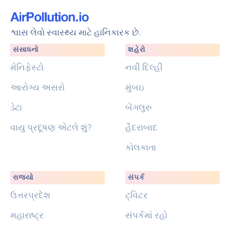
શ્વાસ લેવો સ્વાસ્થ્ય માટે હાનિકારક છે.
સંસાધનો
શહેરો
મેનિફેસ્ટો
નવી દિલ્હી
આરોગ્ય અસરો
મુંબઇ
ડેટા
બેંગલુરુ
વાયુ પ્રદૂષણ એટલે શું?
હૈદરાબાદ
કોલકાતા
રાજ્યો
સંપર્ક
ઉત્તરપ્રદેશ
ટ્વિટર
મહારાષ્ટ્ર
સંપર્કમાં રહો