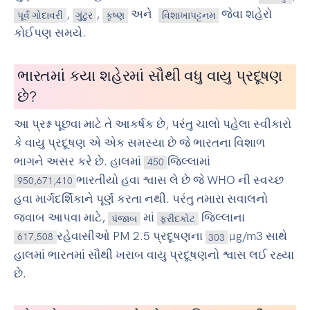
,
,
અને
જેવા શહેરો
પૂર્વ ગોદાવરી
ગુંટુર
કૃષ્ણ
વિશાખાપટ્ટનમ
કોઈપણ સમયે.
ભારતમાં કયા શહેરમાં સૌથી વધુ વાયુ પ્રદૂષણ
છે?
આ પ્રશ્ન પૂછવા માટે તે આકર્ષક છે, પરંતુ ચાલો પહેલા સ્વીકારો
કે વાયુ પ્રદૂષણ એ એક સમસ્યા છે જે ભારતના વિશાળ
ભાગને અસર કરે છે. હાલમાં
જિલ્લામાં
450
ભારતીયો હવા શ્વાસ લે છે જે WHO ની સ્વચ્છ
950,671,410
હવા માર્ગદર્શિકાને પૂર્ણ કરતા નથી. પરંતુ તમારા સવાલનો
જવાબ આપવા માટે,
માં
જિલ્લાના
પંજાબ
ફરીદકોટ
રહેવાસીઓ PM 2.5 પ્રદૂષણના
µg/m3 સાથે
617,508
303
હાલમાં ભારતમાં સૌથી ખરાબ વાયુ પ્રદૂષણનો શ્વાસ લઈ રહ્યા
છે.