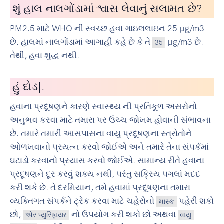
શું હાલ નાલગોંડામાં શ્વાસ લેવાનું સલામત છે?
PM2.5 માટે WHO ની સ્વચ્છ હવા ગાઇલલાઇન 25 µg/m3
છે. હાલમાં નાલગોંડામાં આગાહી કહે છે કે તે
µg/m3 છે.
35
તેથી, હવા શુદ્ધ નથી.
હું
સાયકલ ચ
|
.
હવાના પ્રદૂષણને કારણે સ્વાસ્થ્ય ની પ્રતિકૂળ અસરોનો
અનુભવ કરવા માટે તમારા પર ઉચ્ચ જોખમ હોવાની સંભાવના
છે. તમારે તમારી આસપાસના વાયુ પ્રદૂષણના સ્ત્રોતોને
ઓળખવાનો પ્રયત્ન કરવો જોઈએ અને તમારે તેના સંપર્કમાં
ઘટાડો કરવાનો પ્રયાસ કરવો જોઈએ. સામાન્ય રીતે હવાના
પ્રદૂષણને દૂર કરવું શક્ય નથી, પરંતુ સક્રિય પગલાં મદદ
કરી શકે છે. તે દરમિયાન, તમે હવામાં પ્રદૂષણના તમારા
વ્યક્તિગત સંપર્કને ટ્રેક કરવા માટે ચહેરોનો
પહેરી શકો
માસ્ક
છો,
નો ઉપયોગ કરી શકો છો અથવા
એર પ્યુરિફાયર
વાયુ