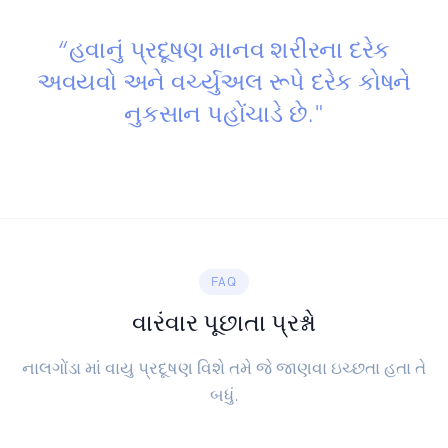
“હવાનું પ્રદૂષણ માનવ શરીરના દરેક
અવયવો અને વર્ચ્યુઅલ રૂપે દરેક કોષને
નુકસાન પહોંચાડે છે."
FAQ
વારંવાર પૂછાતા પ્રશ્નો
નાલગોંડા માં વાયુ પ્રદૂષણ વિશે તમે જે જાણવા ઇચ્છતા હતા તે
બધું.