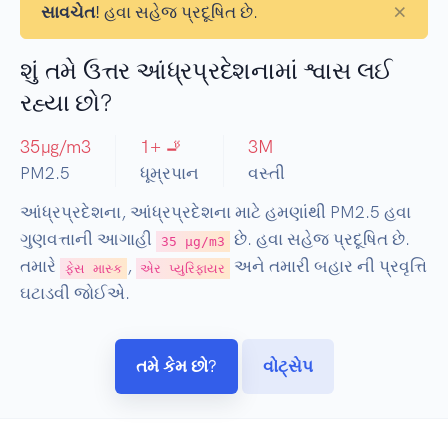
×
સાવચેત!
હવા સહેજ પ્રદૂષિત છે.
શું તમે ઉત્તર આંધ્રપ્રદેશનામાં શ્વાસ લઈ
રહ્યા છો?
35
µg/m3
1
+ 🚬
3
M
PM2.5
ધૂમ્રપાન
વસ્તી
આંધ્રપ્રદેશના, આંધ્રપ્રદેશના માટે હમણાંથી PM2.5 હવા
ગુણવત્તાની આગાહી
છે. હવા સહેજ પ્રદૂષિત છે.
35 µg/m3
તમારે
,
અને તમારી બહાર ની પ્રવૃત્તિ
ફેસ માસ્ક
એર પ્યુરિફાયર
ઘટાડવી જોઈએ.
તમે કેમ છો?
વોટ્સેપ