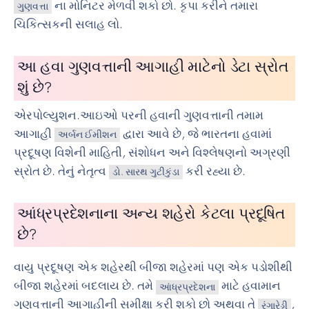
ના મોનિટર મેળવી શકો છો. કૃપા કરીને તમારા
ગુણવત્તા
ચિકિત્સકની સલાહ લો.
આ હવા ગુણવત્તાની આગાહી માટેનો ડેટા સ્રોત
શું છે?
એરપોલ્યુશન.આઇઓ પરની હવાની ગુણવત્તાની તમામ
આગાહી
દ્વારા આવે છે, જે ભારતના હવામાં
અર્બન ઈમીશન
પ્રદૂષણ વિશેની માહિતી, સંશોધન અને વિશ્લેષણનો અગ્રણી
સ્રોત છે. તેનું નેતૃત્વ
કરી રહ્યા છે.
ડો. સારથ ગુટીકુંડા
આંધ્રપ્રદેશનાના અન્ય શહેરો કેટલા પ્રદૂષિત
છે?
વાયુ પ્રદૂષણ એક શહેરથી બીજા શહેરમાં પણ એક પડોશીથી
બીજા શહેરમાં બદલાય છે. તમે
માટે હવામાન
આંધ્રપ્રદેશના
ગુણવત્તાની આગાહીની સમીક્ષા કરી શકો છો અથવા તે
,
રંગારેડ્ડી