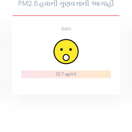
PM2.5 હવાની ગુણવત્તાની આગાહી
6am
32.7 ug/m3