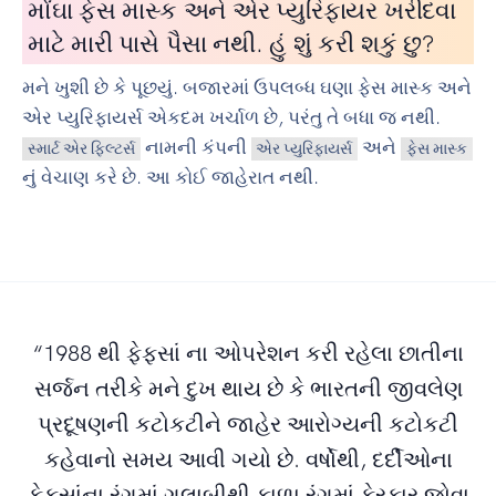
મોંઘા ફેસ માસ્ક અને એર પ્યુરિફાયર ખરીદવા
માટે મારી પાસે પૈસા નથી. હું શું કરી શકું છુ?
મને ખુશી છે કે પૂછયું. બજારમાં ઉપલબ્ધ ઘણા ફેસ માસ્ક અને
એર પ્યુરિફાયર્સ એકદમ ખર્ચાળ છે, પરંતુ તે બધા જ નથી.
નામની કંપની
અને
સ્માર્ટ એર ફિલ્ટર્સ
એર પ્યુરિફાયર્સ
ફેસ માસ્ક
નું વેચાણ કરે છે. આ કોઈ જાહેરાત નથી.
“1988 થી ફેફસાં ના ઓપરેશન કરી રહેલા છાતીના
સર્જન તરીકે મને દુખ થાય છે કે ભારતની જીવલેણ
પ્રદૂષણની કટોકટીને જાહેર આરોગ્યની કટોકટી
કહેવાનો સમય આવી ગયો છે. વર્ષોથી, દર્દીઓના
ફેફસાંના રંગમાં ગુલાબીથી કાળા રંગમાં ફેરફાર જોવા