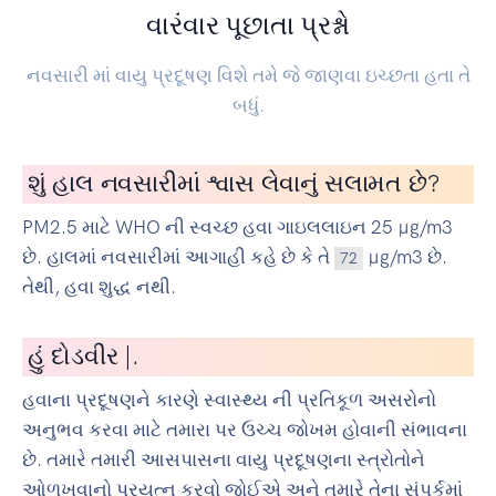
વારંવાર પૂછાતા પ્રશ્નો
નવસારી માં વાયુ પ્રદૂષણ વિશે તમે જે જાણવા ઇચ્છતા હતા તે
બધું.
શું હાલ નવસારીમાં શ્વાસ લેવાનું સલામત છે?
PM2.5 માટે WHO ની સ્વચ્છ હવા ગાઇલલાઇન 25 µg/m3
છે. હાલમાં નવસારીમાં આગાહી કહે છે કે તે
µg/m3 છે.
72
તેથી, હવા શુદ્ધ નથી.
હું
સાય
|
.
હવાના પ્રદૂષણને કારણે સ્વાસ્થ્ય ની પ્રતિકૂળ અસરોનો
અનુભવ કરવા માટે તમારા પર ઉચ્ચ જોખમ હોવાની સંભાવના
છે. તમારે તમારી આસપાસના વાયુ પ્રદૂષણના સ્ત્રોતોને
ઓળખવાનો પ્રયત્ન કરવો જોઈએ અને તમારે તેના સંપર્કમાં