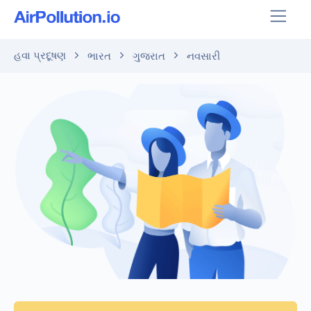
હવા પ્રદૂષણ
ભારત
ગુજરાત
નવસારી