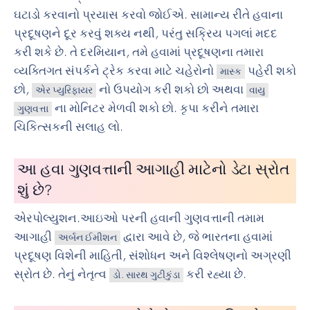
ઘટાડો કરવાનો પ્રયાસ કરવો જોઈએ. સામાન્ય રીતે હવાના
પ્રદૂષણને દૂર કરવું શક્ય નથી, પરંતુ સક્રિય પગલાં મદદ
કરી શકે છે. તે દરમિયાન, તમે હવામાં પ્રદૂષણના તમારા
વ્યક્તિગત સંપર્કને ટ્રેક કરવા માટે ચહેરોનો
પહેરી શકો
માસ્ક
છો,
નો ઉપયોગ કરી શકો છો અથવા
એર પ્યુરિફાયર
વાયુ
ના મોનિટર મેળવી શકો છો. કૃપા કરીને તમારા
ગુણવત્તા
ચિકિત્સકની સલાહ લો.
આ હવા ગુણવત્તાની આગાહી માટેનો ડેટા સ્રોત
શું છે?
એરપોલ્યુશન.આઇઓ પરની હવાની ગુણવત્તાની તમામ
આગાહી
દ્વારા આવે છે, જે ભારતના હવામાં
અર્બન ઈમીશન
પ્રદૂષણ વિશેની માહિતી, સંશોધન અને વિશ્લેષણનો અગ્રણી
સ્રોત છે. તેનું નેતૃત્વ
કરી રહ્યા છે.
ડો. સારથ ગુટીકુંડા