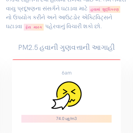
વાયુ પ્રદૂષણના સંસર્ગને ઘટાડવા માટે
હવામાં શુદ્ધિકરણ
નો ઉપયોગ કરીને અને આઉટડોર એક્ટિવિટ્સને
ઘટાડવા
પહેરવાનું વિચારી શકો છો.
ફેસ માસ્ક
PM2.5 હવાની ગુણવત્તાની આગાહી
6am
74.0 ug/m3