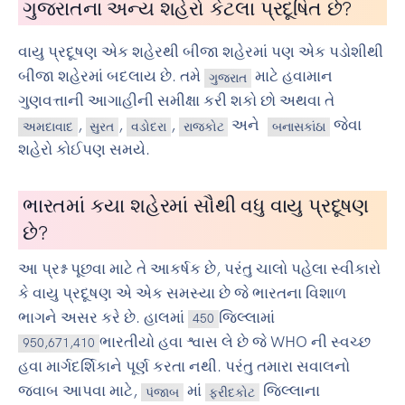
ગુજરાતના અન્ય શહેરો કેટલા પ્રદૂષિત છે?
વાયુ પ્રદૂષણ એક શહેરથી બીજા શહેરમાં પણ એક પડોશીથી
બીજા શહેરમાં બદલાય છે. તમે
માટે હવામાન
ગુજરાત
ગુણવત્તાની આગાહીની સમીક્ષા કરી શકો છો અથવા તે
,
,
,
અને
જેવા
અમદાવાદ
સુરત
વડોદરા
રાજકોટ
બનાસકાંઠા
શહેરો કોઈપણ સમયે.
ભારતમાં કયા શહેરમાં સૌથી વધુ વાયુ પ્રદૂષણ
છે?
આ પ્રશ્ન પૂછવા માટે તે આકર્ષક છે, પરંતુ ચાલો પહેલા સ્વીકારો
કે વાયુ પ્રદૂષણ એ એક સમસ્યા છે જે ભારતના વિશાળ
ભાગને અસર કરે છે. હાલમાં
જિલ્લામાં
450
ભારતીયો હવા શ્વાસ લે છે જે WHO ની સ્વચ્છ
950,671,410
હવા માર્ગદર્શિકાને પૂર્ણ કરતા નથી. પરંતુ તમારા સવાલનો
જવાબ આપવા માટે,
માં
જિલ્લાના
પંજાબ
ફરીદકોટ