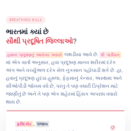
BREATHING KILLS
ભારતમાં ક્યાં છે
સૌથી પ્રદૂષિત જિલ્લાઓ
?
લથડીયા આવે છે.
હવાના પ્રદૂષણનું આરોગ્ય અસરો
ધી ગાર્ડીયન
માં એક વાર્તા અનુસાર, હવા પ્રદૂષણ માનવ શરીરમાં દરેક
અંગ અને વર્ચ્યુઅલ દરેક સેલ નુકસાન પહોંચાડી શકે છે. હા,
હવાનું પ્રદૂષણ હૃદય હૂમલા, ફેફસાનું કેન્સર, અસ્થમા અને
સીઓપીડી જોખમ વધે છે, પરંતુ તે પણ વધારી ડિપ્રેશન માટે
જાણીતું છે અને તે પણ એક શહેરમાં હિંસક અપરાધ વધારો
થાય છે.
,
ફરીદકોટ
પંજાબ