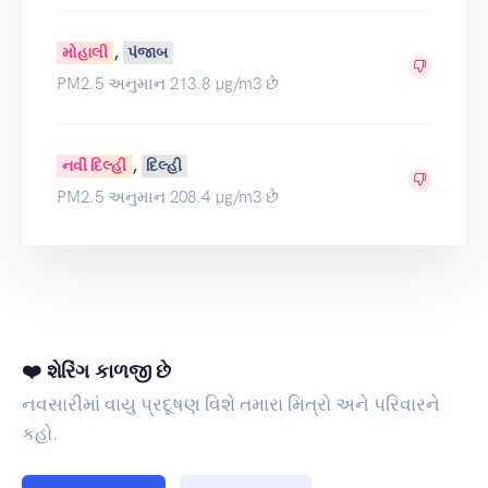
,
મોહાલી
પંજાબ
PM2.5 અનુમાન 213.8 µg/m3 છે
,
નવી દિલ્હી
દિલ્હી
PM2.5 અનુમાન 208.4 µg/m3 છે
❤️ શેરિંગ કાળજી છે
નવસારીમાં વાયુ પ્રદૂષણ વિશે તમારા મિત્રો અને પરિવારને
કહો.