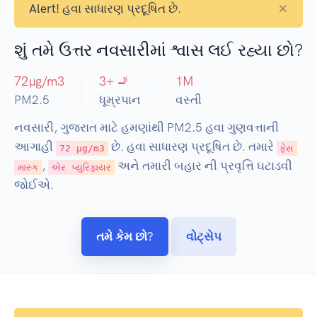
×
Alert!
હવા સાધારણ પ્રદૂષિત છે.
શું તમે ઉત્તર નવસારીમાં શ્વાસ લઈ રહ્યા છો?
72
µg/m3
3
+ 🚬
1
M
PM2.5
ધૂમ્રપાન
વસ્તી
નવસારી, ગુજરાત માટે હમણાંથી PM2.5 હવા ગુણવત્તાની
આગાહી
છે. હવા સાધારણ પ્રદૂષિત છે. તમારે
72 µg/m3
ફેસ
,
અને તમારી બહાર ની પ્રવૃત્તિ ઘટાડવી
માસ્ક
એર પ્યુરિફાયર
જોઈએ.
તમે કેમ છો?
વોટ્સેપ