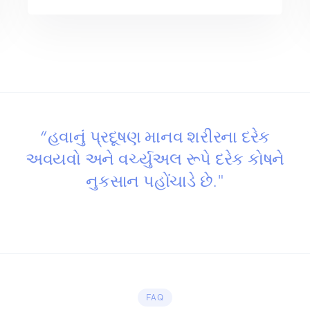
“હવાનું પ્રદૂષણ માનવ શરીરના દરેક
અવયવો અને વર્ચ્યુઅલ રૂપે દરેક કોષને
નુકસાન પહોંચાડે છે."
FAQ