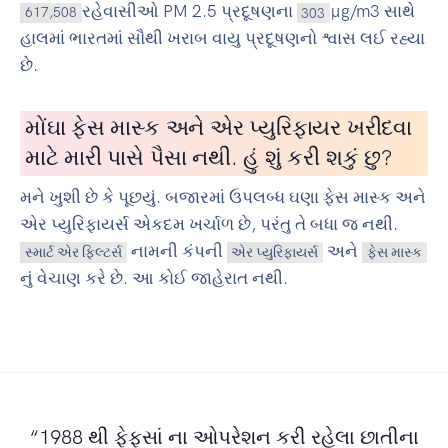
રહેવાસીઓ PM 2.5 પ્રદૂષણના
µg/m3 સાથે
617,508
303
હાલમાં ભારતમાં સૌથી ખરાબ વાયુ પ્રદૂષણનો શ્વાસ લઈ રહ્યા
છે.
મોંઘા ફેસ માસ્ક અને એર પ્યુરિફાયર ખરીદવા
માટે મારી પાસે પૈસા નથી. હું શું કરી શકું છુ?
મને ખુશી છે કે પૂછયું. બજારમાં ઉપલબ્ધ ઘણા ફેસ માસ્ક અને
એર પ્યુરિફાયર્સ એકદમ ખર્ચાળ છે, પરંતુ તે બધા જ નથી.
નામની કંપની
અને
સ્માર્ટ એર ફિલ્ટર્સ
એર પ્યુરિફાયર્સ
ફેસ માસ્ક
નું વેચાણ કરે છે. આ કોઈ જાહેરાત નથી.
“1988 થી ફેફસાં ના ઓપરેશન કરી રહેલા છાતીના