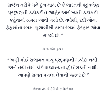
સર્જન તરીકે મને દુખ થાય છે કે ભારતની જીવલેણ
પ્રદૂષણની કટોકટીને જાહેર આરોગ્યની કટોકટી
કહેવાનો સમય આવી ગયો છે. વર્ષોથી, દર્દીઓના
ફેફસાંના રંગમાં ગુલાબીથી કાળા રંગમાં ફેરફાર જોવા
મળ્યો છે. ”
ડો.અરવિંદ કુમાર
“અહીં કોઈ સલામત વાયુ પ્રદૂષણની મર્યાદા નથી,
અને તેથી તેમાં કોઈ મધ્યસ્થતા હોઈ શકતી નથી.
આપણે સખત પગલાં લેવાની જરૂર છે.”
એલ્લા રોબર્ટા ફેમિલી ફાઉન્ડેશન