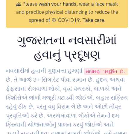
🙏 Please
wash your hands
, wear a face mask
and practice physical distancing to reduce the
spread of 🦠 COVID19.
Take care.
ગુજરાતના નવસારીમાં
હવાનું પ્રદૂષણ
નવસારીમાં હવાની ગુણવત્તા હમણાં
સાધારણ પ્રદૂષિત છે.
છે. તે આજે
3
+ સિગારેટ પીવા સમાન છે. હૃદય અથવા
ફેફસાના રોગવાળા લોકો, વૃદ્ધ વયસ્કો, બાળકો અને
કિશોરોએ લાંબી મજૂરી ઘટાડવી જોઈએ. બહાર સક્રિય
રહેવું ઠીક છે, પરંતુ વધુ વિરામ લે છે અને ઓછી તીવ્ર
પ્રવૃત્તિઓ કરે છે. અસ્થમાવાળા લોકોએ તેમની દમ
ક્રિયાની યોજનાઓનું પાલન કરવું જોઈએ અને
ઝડપી રાહતની દવા હાથમાં રાખવી જોઈએ. તમે તમારા