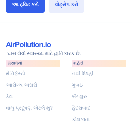
આ ટ્વિટ કરો
વોટ્સેપ કરો
શ્વાસ લેવો સ્વાસ્થ્ય માટે હાનિકારક છે.
સંસાધનો
શહેરો
મેનિફેસ્ટો
નવી દિલ્હી
આરોગ્ય અસરો
મુંબઇ
ડેટા
બેંગલુરુ
વાયુ પ્રદૂષણ એટલે શું?
હૈદરાબાદ
કોલકાતા