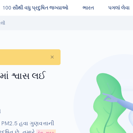
100 સૌથી વધુ પ્રદુષિત જગ્યાઓ
ભારત
પગલાં લેવા
ાલી
×
નમાં શ્વાસ લઈ
ી
 PM2.5 હવા ગુણવત્તાની
દૂષિત છે. તમારે
,
ફેસ માસ્ક