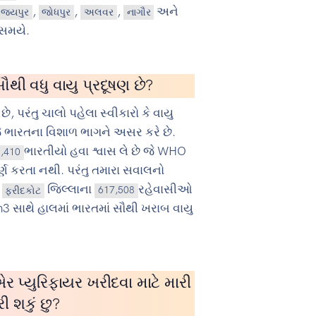
,
,
,
અને
જયપુર
જોધપુર
અલવર
નાગૌર
સમયે.
ૌથી વધુ વાયુ પ્રદૂષણ છે?
છે, પરંતુ ચાલો પહેલા સ્વીકારો કે વાયુ
 ભારતના વિશાળ ભાગને અસર કરે છે.
ભારતીયો હવા શ્વાસ લે છે જે WHO
1,410
પૂર્ણ કરતા નથી. પરંતુ તમારા સવાલનો
ં
જિલ્લાના
રહેવાસીઓ
ફરીદકોટ
617,508
3 સાથે હાલમાં ભારતમાં સૌથી ખરાબ વાયુ
ર પ્યુરિફાયર ખરીદવા માટે મારી
રી શકું છુ?