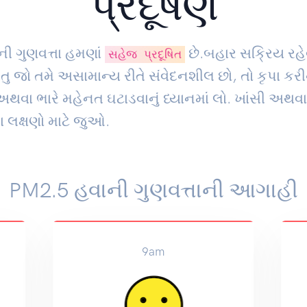
પ્રદૂષણ
ની ગુણવત્તા હમણાં
છે.બહાર સક્રિય રહે
સહેજ પ્રદૂષિત
ંતુ જો તમે અસામાન્ય રીતે સંવેદનશીલ છો, તો કૃપા કરી
થવા ભારે મહેનત ઘટાડવાનું ધ્યાનમાં લો. ખાંસી અથવા
 લક્ષણો માટે જુઓ.
PM2.5 હવાની ગુણવત્તાની આગાહી
9am