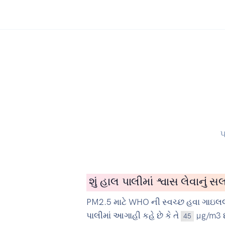
પ
શું હાલ પાલીમાં શ્વાસ લેવાનું 
PM2.5 માટે WHO ની સ્વચ્છ હવા ગાઇલલ
પાલીમાં આગાહી કહે છે કે તે
µg/m3 છે
45