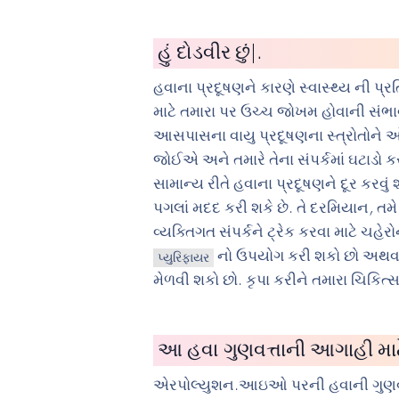
હું
સાયકલ ચ
|
.
હવાના પ્રદૂષણને કારણે સ્વાસ્થ્ય ની 
માટે તમારા પર ઉચ્ચ જોખમ હોવાની સંભાવ
આસપાસના વાયુ પ્રદૂષણના સ્ત્રોતોને
જોઈએ અને તમારે તેના સંપર્કમાં ઘટાડો
સામાન્ય રીતે હવાના પ્રદૂષણને દૂર કરવું
પગલાં મદદ કરી શકે છે. તે દરમિયાન, તમે
વ્યક્તિગત સંપર્કને ટ્રેક કરવા માટે ચહેર
નો ઉપયોગ કરી શકો છો અથવ
પ્યુરિફાયર
મેળવી શકો છો. કૃપા કરીને તમારા ચિકિત
આ હવા ગુણવત્તાની આગાહી માટેન
એરપોલ્યુશન.આઇઓ પરની હવાની ગુણવ