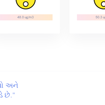
48.0 ug/m3
50.3 
વો અને
ે છે."