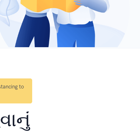
stancing to
ાનું