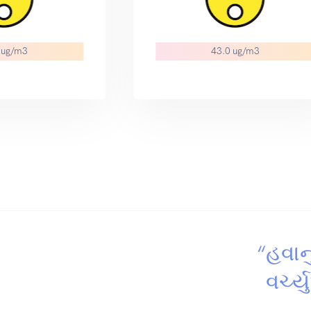
 ug/m3
43.0 ug/m3
“હવાન
વર્ચ્