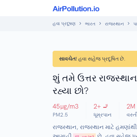
હવા પ્રદૂષણ
ભારત
રાજસ્થાન
પ
સાવચેત!
હવા સહેજ પ્રદૂષિત છે.
શું તમે ઉત્તર રાજસ્થા
રહ્યા છો?
45
µg/m3
2
+ 🚬
2
M
PM2.5
ધૂમ્રપાન
વસ્ત
રાજસ્થાન, રાજસ્થાન માટે હમણાંથી
આગાહી
છે. હવા સહેજ પ્ર
45 µg/m3