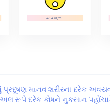
43.4 ug/m3
ું પ્રદૂષણ માનવ શરીરના દરેક અવય
યુઅલ રૂપે દરેક કોષને નુકસાન પહોંચાડ