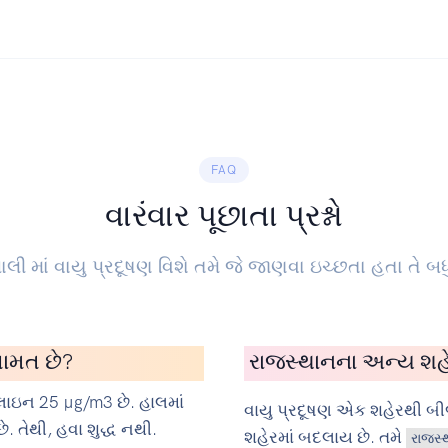
FAQ
વારંવાર પૂછાતા પ્રશ્નો
ાલી માં વાયુ પ્રદૂષણ વિશે તમે જે જાણવા ઇચ્છતા હતા તે બધુ
સલામત છે?
રાજસ્થાનના અન્ય શહેર
ાઇન 25 µg/m3 છે. હાલમાં
વાયુ પ્રદૂષણ એક શહેરથી બ
. તેથી, હવા શુદ્ધ નથી.
શહેરમાં બદલાય છે. તમે
રાજસ્