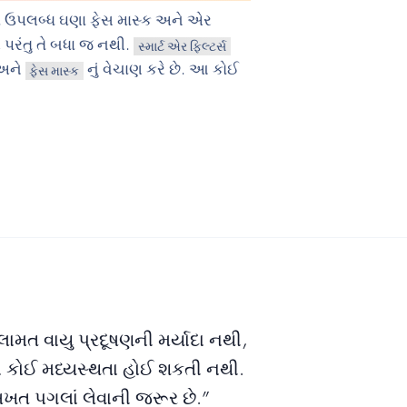
માં ઉપલબ્ધ ઘણા ફેસ માસ્ક અને એર
, પરંતુ તે બધા જ નથી.
સ્માર્ટ એર ફિલ્ટર્સ
અને
નું વેચાણ કરે છે. આ કોઈ
ફેસ માસ્ક
ામત વાયુ પ્રદૂષણની મર્યાદા નથી,
ાં કોઈ મધ્યસ્થતા હોઈ શકતી નથી.
ત પગલાં લેવાની જરૂર છે.”