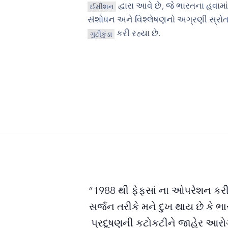
દ્વારા આવે છે, જે ભારતના હવામા
ઈમીશન
સંશોધન અને વિશ્લેષણનો અગ્રણી સ્રોત છે.
કરી રહ્યા છે.
ગુટીકુંડા
“1988 થી ફેફસાં ના ઓપરેશન કરી
સર્જન તરીકે મને દુખ થાય છે કે 
પ્રદૂષણની કટોકટીને જાહેર આરો