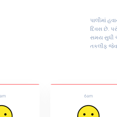
પાલીમાં હવા
દિવસ છે. પર
સમય સુધી અ
તકલીફ જેવા
am
6am