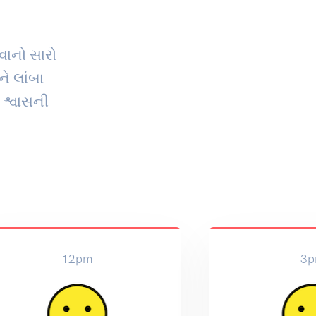
વાનો સારો
ને લાંબા
 શ્વાસની
12pm
3