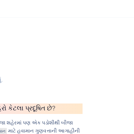
ં.
ો કેટલા પ્રદૂષિત છે?
ીજા શહેરમાં પણ એક પડોશીથી બીજા
માટે હવામાન ગુણવત્તાની આગાહીની
થાન