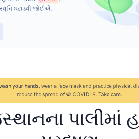
રવૃત્તિ ઘટાડવી જોઈએ.
wash your hands
, wear a face mask and practice physical di
reduce the spread of 🦠 COVID19.
Take care.
સ્થાનના પાલીમાં હવ