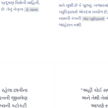
ં પ્રદૂષણ વિશેની માહિતી,
મને ખુશી છે કે પૂછયું. બજાર
 તેનું નેતૃત્વ
ડો. સારથ
પ્યુરિફાયર્સ એકદમ ખર્ચાળ છે
નામની કંપની
એર પ્યુરિફાયર્સ
જાહેરાત નથી.
 રહેલા છાતીના
“અહીં કોઈ સલ
ભારતની જીવલેણ
અને તેથી તેમ
ગ્યની કટોકટી
આપણે સખ