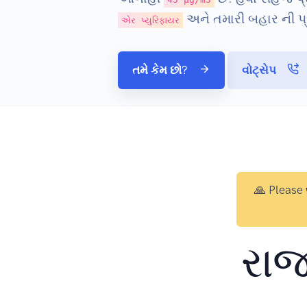
અને તમારી બહાર ની પ્
એર પ્યુરિફાયર
તમે કેમ છો?
વોટ્સેપ
🙏 Please
રાજ