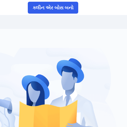
ક્લીન એર બોસ બનો