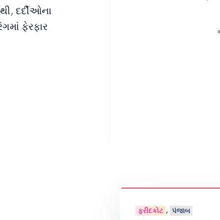
થી, દર્દીઓના
ંગમાં ફેરફાર
એ
,
ફરીદકોટ
પંજાબ