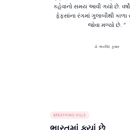
કહેવાનો સમય આવી ગયો છે. વર્ષો
ફેફસાંના રંગમાં ગુલાબીથી કાળા ર
જોવા મળ્યો છે. ”
ડો.અરવિંદ કુમાર
BREATHING KILLS
ભારતમાં ક્યાં છે