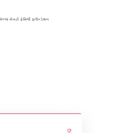
લ્લા રોબર્ટા ફેમિલી ફાઉન્ડેશન