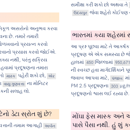
સમીક્ષા કરી શકો છો અથવા તે
જેવા શહેરો કોઈપણ 
ઉદયપુર
પ્રતિકૂળ અસરોનો અનુભવ કરવા
ભારતમાં કયા શહેરમાં સ
ના છે. તમારે તમારી
 ઓળખવાનો પ્રયત્ન કરવો
આ પ્રશ્ન પૂછવા માટે તે આકર્ષક 
 કરવાનો પ્રયાસ કરવો જોઈએ.
પ્રદૂષણ એ એક સમસ્યા છે જે
 શક્ય નથી, પરંતુ સક્રિય
હાલમાં
જિલ્લામાં
450
950,67
 હવામાં પ્રદૂષણના તમારા
ની સ્વચ્છ હવા માર્ગદર્શિકાને 
ોનો
પહેરી શકો છો,
માસ્ક
એર
જવાબ આપવા માટે,
મા
પંજાબ
ા
ના મોનિટર
વાયુ ગુણવત્તા
PM 2.5 પ્રદૂષણના
µg/m
303
્સકની સલાહ લો.
પ્રદૂષણનો શ્વાસ લઈ રહ્યા છે.
ો ડેટા સ્રોત શું છે?
મોંઘા ફેસ માસ્ક અને એ
પાસે પૈસા નથી. હું શું ક
ત્તાની તમામ આગાહી
અર્બન