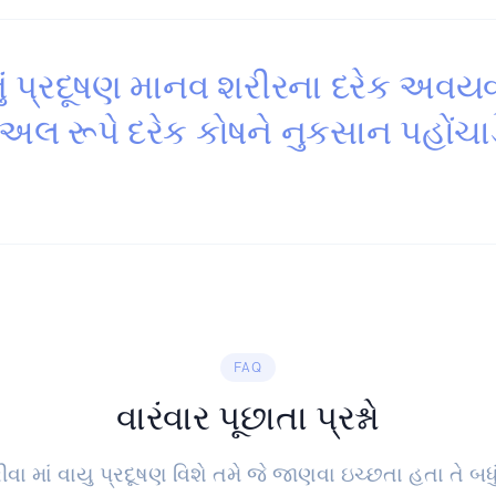
ું પ્રદૂષણ માનવ શરીરના દરેક અવય
યુઅલ રૂપે દરેક કોષને નુકસાન પહોંચાડ
FAQ
વારંવાર પૂછાતા પ્રશ્નો
ીવા માં વાયુ પ્રદૂષણ વિશે તમે જે જાણવા ઇચ્છતા હતા તે બધુ