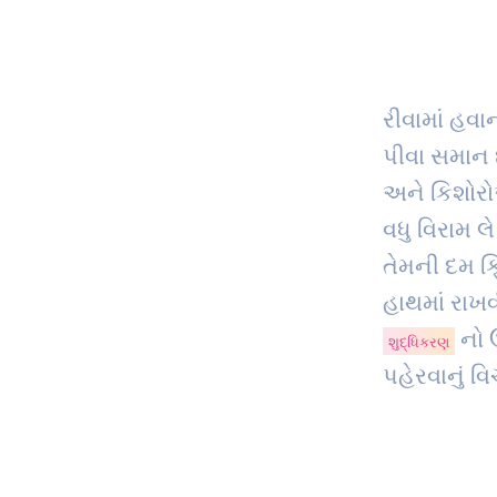
રીવામાં હવા
પીવા સમાન 
અને કિશોરો
વધુ વિરામ લ
તેમની દમ 
હાથમાં રાખવ
નો 
શુદ્ધિકરણ
પહેરવાનું વ