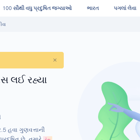
100 સૌથી વધુ પ્રદુષિત જગ્યાઓ
ભારત
પગલાં લેવા
રીવા
×
્વાસ લઈ રહ્યા
ી
2.5 હવા ગુણવત્તાની
્રદૂષિત છે. તમારે
ફેસ