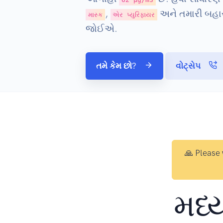
,
અને તમારી બહાર 
માસ્ક
એર પ્યુરિફાયર
જોઈએ.
તમે કેમ છો?
વોટ્સેપ
🙏 Please
મધ્ય