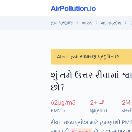
હવા પ્રદૂષણ
ભારત
મધ્યપ્રદેશ
Alert!
હવા સાધારણ પ્રદૂષિત છે.
શું તમે ઉત્તર રીવામાં શ
છો?
62
µg/m3
2
+ 🚬
2
M
PM2.5
ધૂમ્રપાન
વસ્ત
રીવા, મધ્યપ્રદેશ માટે હમણાંથી PM
આગાહી
છે. હવા સાધારણ પ
62 µg/m3