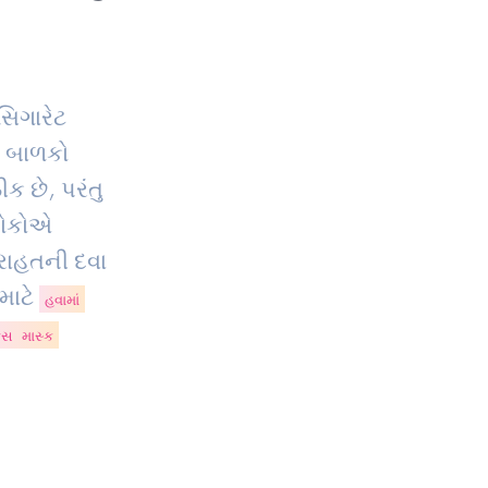
સિગારેટ
, બાળકો
ક છે, પરંતુ
 લોકોએ
રાહતની દવા
માટે
હવામાં
ેસ માસ્ક