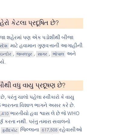
રો કેટલા પ્રદૂષિત છે?
ીજા શહેરમાં પણ એક પડોશીથી બીજા
માટે હવામાન ગુણવત્તાની આગાહીની
રદેશ
,
,
,
અને
ઇન્દોર
જબલપુર
સાગર
ભોપાલ
યે.
ૌથી વધુ વાયુ પ્રદૂષણ છે?
છે, પરંતુ ચાલો પહેલા સ્વીકારો કે વાયુ
 ભારતના વિશાળ ભાગને અસર કરે છે.
ભારતીયો હવા શ્વાસ લે છે જે WHO
1,410
પૂર્ણ કરતા નથી. પરંતુ તમારા સવાલનો
ં
જિલ્લાના
રહેવાસીઓ
ફરીદકોટ
617,508