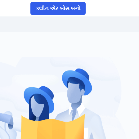
ક્લીન એર બોસ બનો