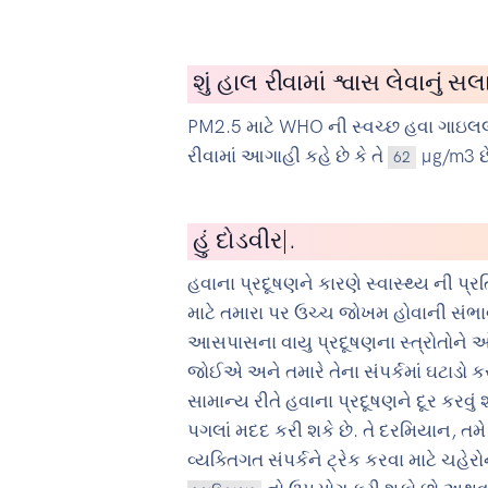
શું હાલ રીવામાં શ્વાસ લેવાનું સ
PM2.5 માટે WHO ની સ્વચ્છ હવા ગાઇલલ
રીવામાં આગાહી કહે છે કે તે
µg/m3 છે.
62
હું
સાયકલ ચલ
|
.
હવાના પ્રદૂષણને કારણે સ્વાસ્થ્ય ની 
માટે તમારા પર ઉચ્ચ જોખમ હોવાની સંભાવ
આસપાસના વાયુ પ્રદૂષણના સ્ત્રોતોને
જોઈએ અને તમારે તેના સંપર્કમાં ઘટાડો
સામાન્ય રીતે હવાના પ્રદૂષણને દૂર કરવું
પગલાં મદદ કરી શકે છે. તે દરમિયાન, તમે
વ્યક્તિગત સંપર્કને ટ્રેક કરવા માટે ચહેર