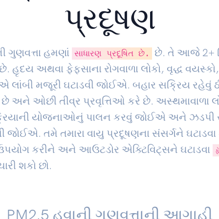
પ્રદૂષણ
ની ગુણવત્તા હમણાં
છે. તે આજે
2
+ 
સાધારણ પ્રદૂષિત છે.
છે. હૃદય અથવા ફેફસાના રોગવાળા લોકો, વૃદ્ધ વયસ્કો
એ લાંબી મજૂરી ઘટાડવી જોઈએ. બહાર સક્રિય રહેવું ઠી
ે છે અને ઓછી તીવ્ર પ્રવૃત્તિઓ કરે છે. અસ્થમાવાળા
ક્રિયાની યોજનાઓનું પાલન કરવું જોઈએ અને ઝડપી 
ી જોઈએ. તમે તમારા વાયુ પ્રદૂષણના સંસર્ગને ઘટાડવા 
ઉપયોગ કરીને અને આઉટડોર એક્ટિવિટ્સને ઘટાડવા
ફ
િચારી શકો છો.
PM2.5 હવાની ગુણવત્તાની આગાહી