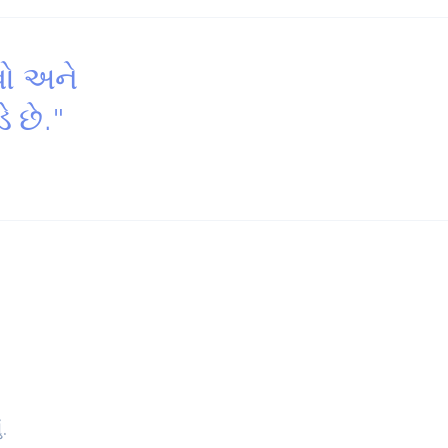
વો અને
ે છે."
ં.