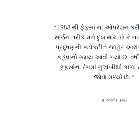
“1988 થી ફેફસાં ના ઓપરેશન કરી
સર્જન તરીકે મને દુખ થાય છે કે 
પ્રદૂષણની કટોકટીને જાહેર આરો
કહેવાનો સમય આવી ગયો છે. વર્ષો
ફેફસાંના રંગમાં ગુલાબીથી કાળા ર
જોવા મળ્યો છે. ”
ડો.અરવિંદ કુમાર