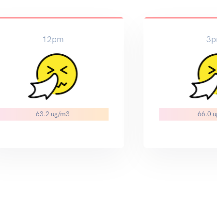
12pm
3
63.2 ug/m3
66.0 