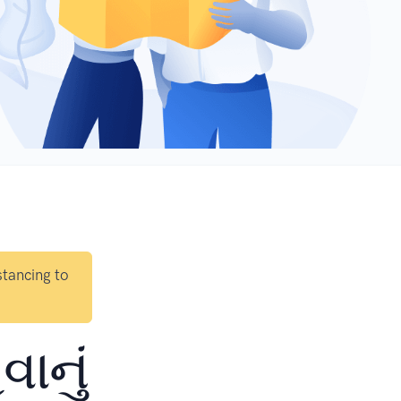
stancing to
વાનું