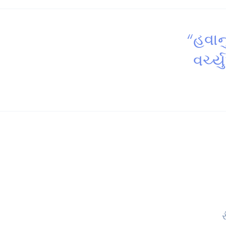
“હવાન
વર્ચ્
ર