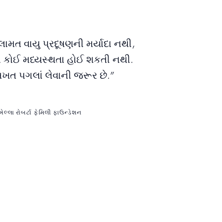
ામત વાયુ પ્રદૂષણની મર્યાદા નથી,
ાં કોઈ મધ્યસ્થતા હોઈ શકતી નથી.
ત પગલાં લેવાની જરૂર છે.”
લ્લા રોબર્ટા ફેમિલી ફાઉન્ડેશન