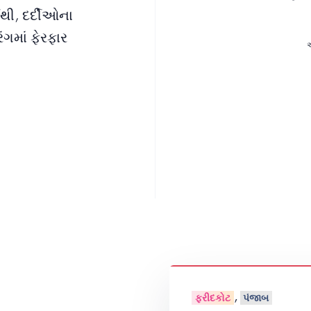
થી, દર્દીઓના
ંગમાં ફેરફાર
એ
,
ફરીદકોટ
પંજાબ