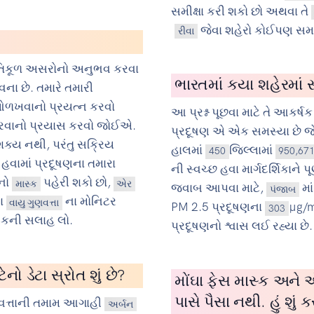
સમીક્ષા કરી શકો છો અથવા તે
જેવા શહેરો કોઈપણ સમ
રીવા
પ્રતિકૂળ અસરોનો અનુભવ કરવા
ભારતમાં કયા શહેરમાં સ
ના છે. તમારે તમારી
 ઓળખવાનો પ્રયત્ન કરવો
આ પ્રશ્ન પૂછવા માટે તે આકર્ષક 
 કરવાનો પ્રયાસ કરવો જોઈએ.
પ્રદૂષણ એ એક સમસ્યા છે જે
 શક્ય નથી, પરંતુ સક્રિય
હાલમાં
જિલ્લામાં
450
950,67
 હવામાં પ્રદૂષણના તમારા
ની સ્વચ્છ હવા માર્ગદર્શિકાને 
ોનો
પહેરી શકો છો,
માસ્ક
એર
જવાબ આપવા માટે,
મા
પંજાબ
ા
ના મોનિટર
વાયુ ગુણવત્તા
PM 2.5 પ્રદૂષણના
µg/m
303
્સકની સલાહ લો.
પ્રદૂષણનો શ્વાસ લઈ રહ્યા છે.
ો ડેટા સ્રોત શું છે?
મોંઘા ફેસ માસ્ક અને એ
પાસે પૈસા નથી. હું શું ક
ત્તાની તમામ આગાહી
અર્બન