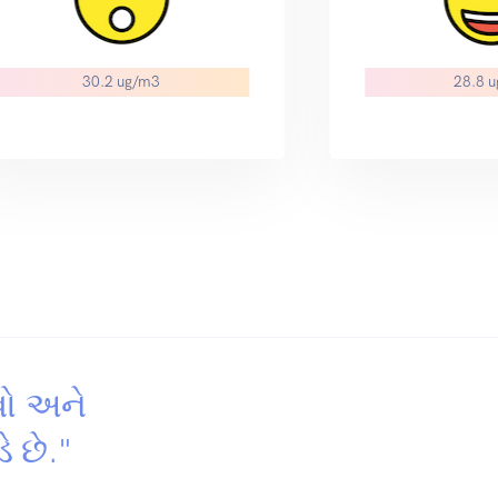
30.2 ug/m3
28.8 
વો અને
ે છે."