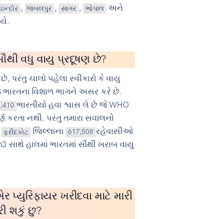
,
,
,
અને
ઇન્દોર
જબલપુર
સાગર
ભોપાલ
યે.
ૌથી વધુ વાયુ પ્રદૂષણ છે?
છે, પરંતુ ચાલો પહેલા સ્વીકારો કે વાયુ
 ભારતના વિશાળ ભાગને અસર કરે છે.
ભારતીયો હવા શ્વાસ લે છે જે WHO
1,410
પૂર્ણ કરતા નથી. પરંતુ તમારા સવાલનો
ં
જિલ્લાના
રહેવાસીઓ
ફરીદકોટ
617,508
3 સાથે હાલમાં ભારતમાં સૌથી ખરાબ વાયુ
ર પ્યુરિફાયર ખરીદવા માટે મારી
રી શકું છુ?