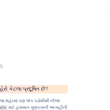
ં.
રો કેટલા પ્રદૂષિત છે?
ીજા શહેરમાં પણ એક પડોશીથી બીજા
માટે હવામાન ગુણવત્તાની આગાહીની
રદેશ