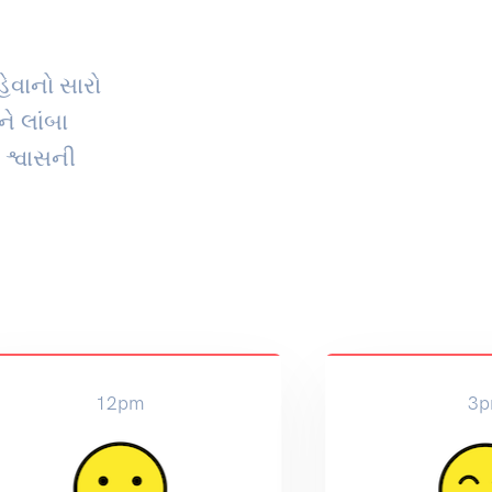
ેવાનો સારો
ને લાંબા
 શ્વાસની
12pm
3