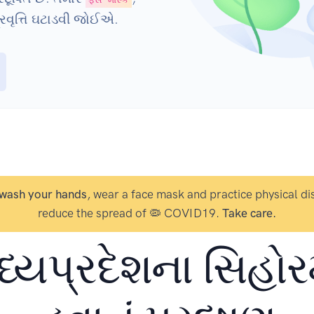
રવૃત્તિ ઘટાડવી જોઈએ.
wash your hands
, wear a face mask and practice physical di
reduce the spread of 🦠 COVID19.
Take care.
ધ્યપ્રદેશના સિહોરમ