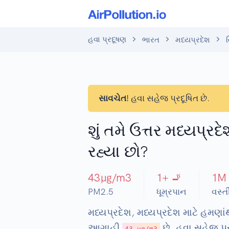
હવા પ્રદૂષણ
ભારત
મધ્યપ્રદેશ
સાવચેત!
હવા સહેજ પ્રદૂષિત છે.
શું તમે ઉત્તર મધ્યપ્રદ
રહ્યા છો?
43
µg/m3
1
+ 🚬
1
M
PM2.5
ધૂમ્રપાન
વસ્ત
મધ્યપ્રદેશ, મધ્યપ્રદેશ માટે હમણા
આગાહી
છે. હવા સહેજ પ્ર
43 µg/m3