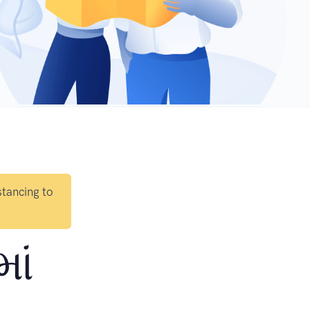
stancing to
ાં