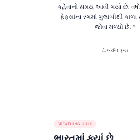
કહેવાનો સમય આવી ગયો છે. વર્ષો
ફેફસાંના રંગમાં ગુલાબીથી કાળા ર
જોવા મળ્યો છે. ”
ડો.અરવિંદ કુમાર
BREATHING KILLS
ભારતમાં ક્યાં છે