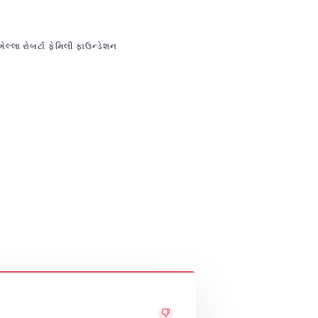
લ્લા રોબર્ટા ફેમિલી ફાઉન્ડેશન