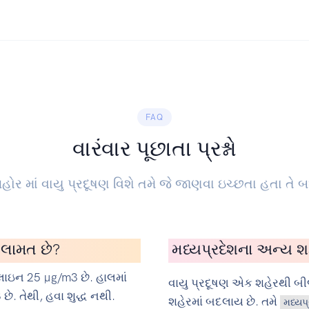
FAQ
વારંવાર પૂછાતા પ્રશ્નો
હોર માં વાયુ પ્રદૂષણ વિશે તમે જે જાણવા ઇચ્છતા હતા તે બધુ
 સલામત છે?
મધ્યપ્રદેશના અન્ય શહે
ાઇન 25 µg/m3 છે. હાલમાં
વાયુ પ્રદૂષણ એક શહેરથી બ
ે. તેથી, હવા શુદ્ધ નથી.
શહેરમાં બદલાય છે. તમે
મધ્યપ્