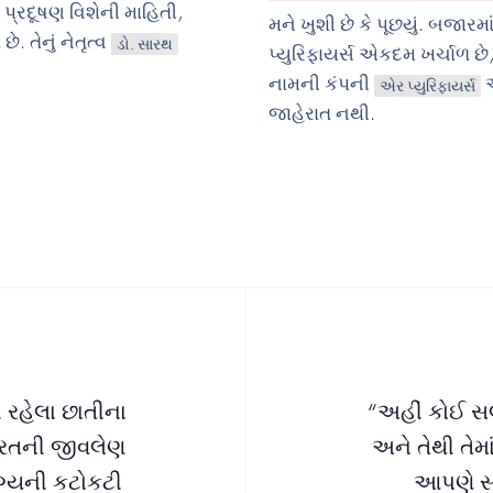
ં પ્રદૂષણ વિશેની માહિતી,
મને ખુશી છે કે પૂછયું. બજાર
 તેનું નેતૃત્વ
ડો. સારથ
પ્યુરિફાયર્સ એકદમ ખર્ચાળ છે
નામની કંપની
એર પ્યુરિફાયર્સ
જાહેરાત નથી.
 રહેલા છાતીના
“અહીં કોઈ સલ
ભારતની જીવલેણ
અને તેથી તેમ
ગ્યની કટોકટી
આપણે સખ