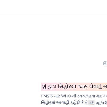
સિ
શું હાલ સિહોરમાં શ્વાસ લેવાનું
PM2.5 માટે WHO ની સ્વચ્છ હવા ગાઇલલ
સિહોરમાં આગાહી કહે છે કે તે
µg/m3 છ
43