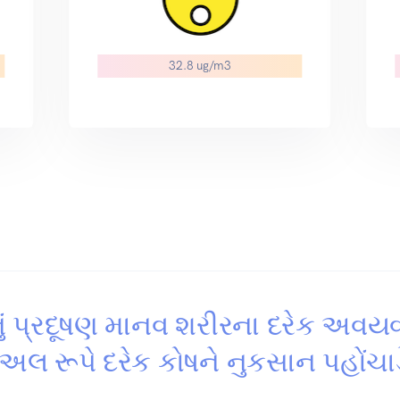
32.8 ug/m3
ું પ્રદૂષણ માનવ શરીરના દરેક અવય
યુઅલ રૂપે દરેક કોષને નુકસાન પહોંચાડ