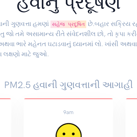
હવાનું પ્રદૂષણ
ાની ગુણવત્તા હમણાં
છે.બહાર સક્રિય રહ
સહેજ પ્રદૂષિત
ંતુ જો તમે અસામાન્ય રીતે સંવેદનશીલ છો, તો કૃપા કરી
થવા ભારે મહેનત ઘટાડવાનું ધ્યાનમાં લો. ખાંસી અથવા
 લક્ષણો માટે જુઓ.
PM2.5 હવાની ગુણવત્તાની આગાહી
9am