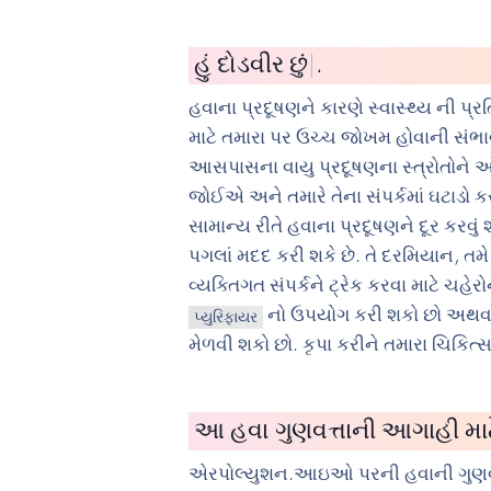
હું
સાયકલ
|
.
હવાના પ્રદૂષણને કારણે સ્વાસ્થ્ય ની 
માટે તમારા પર ઉચ્ચ જોખમ હોવાની સંભાવ
આસપાસના વાયુ પ્રદૂષણના સ્ત્રોતોને
જોઈએ અને તમારે તેના સંપર્કમાં ઘટાડો
સામાન્ય રીતે હવાના પ્રદૂષણને દૂર કરવું
પગલાં મદદ કરી શકે છે. તે દરમિયાન, તમે
વ્યક્તિગત સંપર્કને ટ્રેક કરવા માટે ચહેર
નો ઉપયોગ કરી શકો છો અથવ
પ્યુરિફાયર
મેળવી શકો છો. કૃપા કરીને તમારા ચિકિત
આ હવા ગુણવત્તાની આગાહી માટેન
એરપોલ્યુશન.આઇઓ પરની હવાની ગુણવ