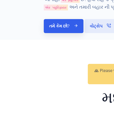
અને તમારી બહાર ની પ્
એર પ્યુરિફાયર
તમે કેમ છો?
વોટ્સેપ
🙏 Please
મ