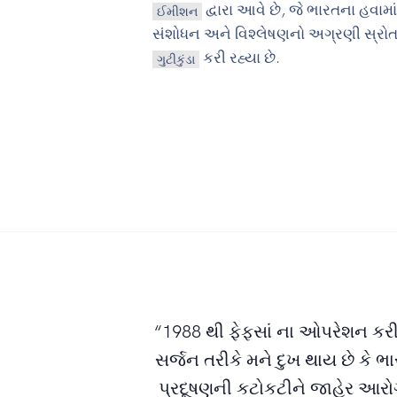
દ્વારા આવે છે, જે ભારતના હવામા
ઈમીશન
સંશોધન અને વિશ્લેષણનો અગ્રણી સ્રોત છે.
કરી રહ્યા છે.
ગુટીકુંડા
“1988 થી ફેફસાં ના ઓપરેશન કરી
સર્જન તરીકે મને દુખ થાય છે કે 
પ્રદૂષણની કટોકટીને જાહેર આરો