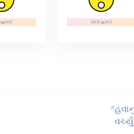
 ug/m3
34.8 ug/m3
“હવાન
વર્ચ્