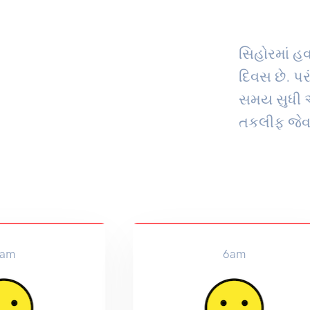
સિહોરમાં હવ
દિવસ છે. પર
સમય સુધી અ
તકલીફ જેવા
am
6am