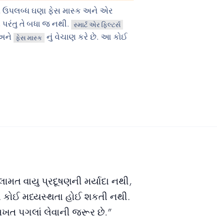
માં ઉપલબ્ધ ઘણા ફેસ માસ્ક અને એર
, પરંતુ તે બધા જ નથી.
સ્માર્ટ એર ફિલ્ટર્સ
અને
નું વેચાણ કરે છે. આ કોઈ
ફેસ માસ્ક
ામત વાયુ પ્રદૂષણની મર્યાદા નથી,
ાં કોઈ મધ્યસ્થતા હોઈ શકતી નથી.
ત પગલાં લેવાની જરૂર છે.”