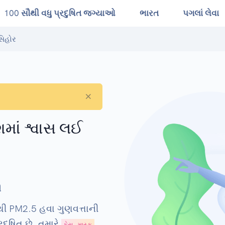
100 સૌથી વધુ પ્રદુષિત જગ્યાઓ
ભારત
પગલાં લેવા
સિહોર
×
ેશમાં શ્વાસ લઈ
ી
ંથી PM2.5 હવા ગુણવત્તાની
દૂષિત છે. તમારે
,
ફેસ માસ્ક