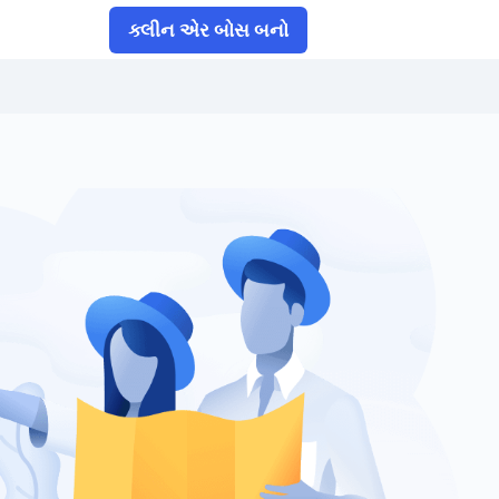
ક્લીન એર બોસ બનો