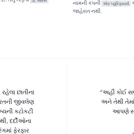
ડો. સારથ
નામની કંપની
એર પ્યુરિફાયર્સ
જાહેરાત નથી.
 રહેલા છાતીના
“અહીં કોઈ સલ
ભારતની જીવલેણ
અને તેથી તેમ
ગ્યની કટોકટી
આપણે સખ
થી, દર્દીઓના
ંગમાં ફેરફાર
એ