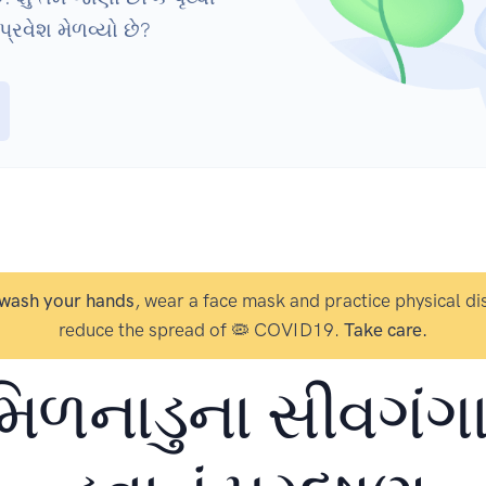
્રવેશ મેળવ્યો છે?
wash your hands
, wear a face mask and practice physical di
reduce the spread of 🦠 COVID19.
Take care.
િળનાડુના સીવગંગા