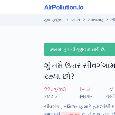
હવા પ્રદૂષણ
ભારત
તમિળનાડુ
સી
Sweet!
હવાની ગુણવત્તા સારી છે.
શું તમે ઉત્તર સીવગંગામ
રહ્યા છો?
22
µg/m3
1
+ 🚬
1
M
PM2.5
ધૂમ્રપાન
વસ્ત
સીવગંગા, તમિળનાડુ માટે હમણાંથી 
આગાહી
છે. તે શુધ્ધ હવા છ
22 µg/m3