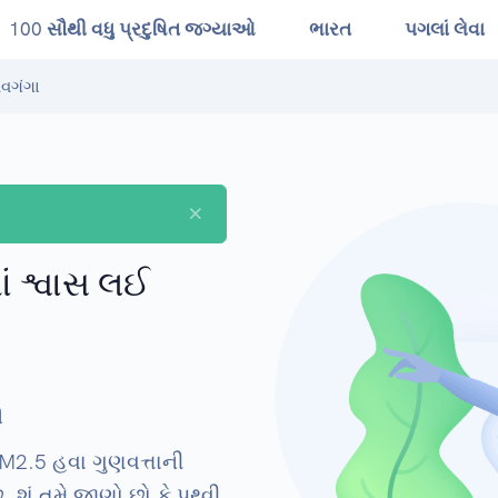
100 સૌથી વધુ પ્રદુષિત જગ્યાઓ
ભારત
પગલાં લેવા
વગંગા
×
ાં શ્વાસ લઈ
ી
PM2.5 હવા ગુણવત્તાની
ે. શું તમે જાણો છો કે પૃથ્વી