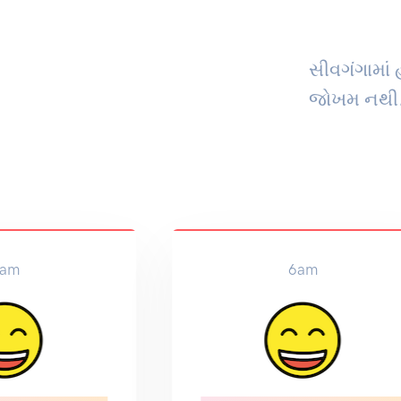
સીવગંગામાં 
જોખમ નથી
am
6am