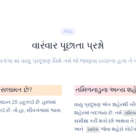
FAQ
વારંવાર પૂછાતા પ્રશ્નો
ગંગા માં વાયુ પ્રદૂષણ વિશે તમે જે જાણવા ઇચ્છતા હતા તે બ
ું સલામત છે?
તમિળનાડુના અન્ય શહેર
ાઇન 25 µg/m3 છે. હાલમાં
વાયુ પ્રદૂષણ એક શહેરથી બ
 છે. તો હા, સીવગંગામાં શ્વાસ
શહેરમાં બદલાય છે. તમે
તમિળન
સમીક્ષા કરી શકો છો અથવા તે
અને
જેવા શહેરો કોઈ
સાલેમ