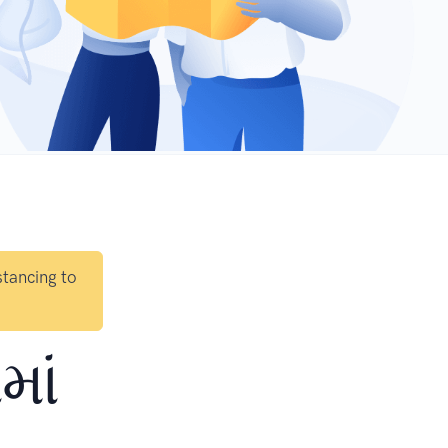
stancing to
માં