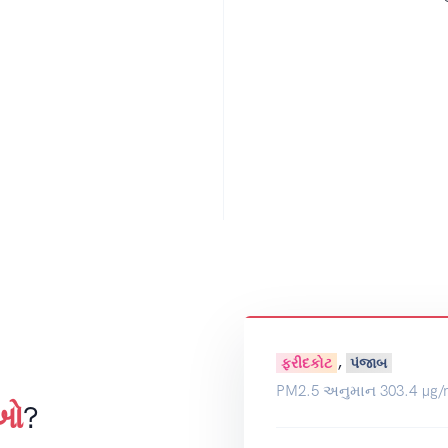
,
ફરીદકોટ
પંજાબ
PM2.5 અનુમાન 303.4 µg/
ાઓ
?