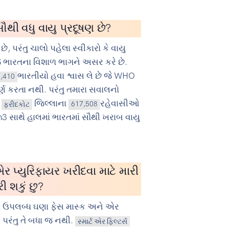
ૌથી વધુ વાયુ પ્રદૂષણ છે?
છે, પરંતુ ચાલો પહેલા સ્વીકારો કે વાયુ
 ભારતના વિશાળ ભાગને અસર કરે છે.
ભારતીયો હવા શ્વાસ લે છે જે WHO
1,410
પૂર્ણ કરતા નથી. પરંતુ તમારા સવાલનો
ં
જિલ્લાના
રહેવાસીઓ
ફરીદકોટ
617,508
3 સાથે હાલમાં ભારતમાં સૌથી ખરાબ વાયુ
ર પ્યુરિફાયર ખરીદવા માટે મારી
રી શકું છુ?
માં ઉપલબ્ધ ઘણા ફેસ માસ્ક અને એર
, પરંતુ તે બધા જ નથી.
સ્માર્ટ એર ફિલ્ટર્સ