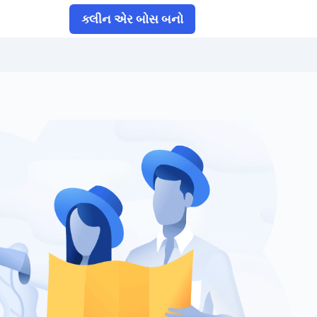
ક્લીન એર બોસ બનો