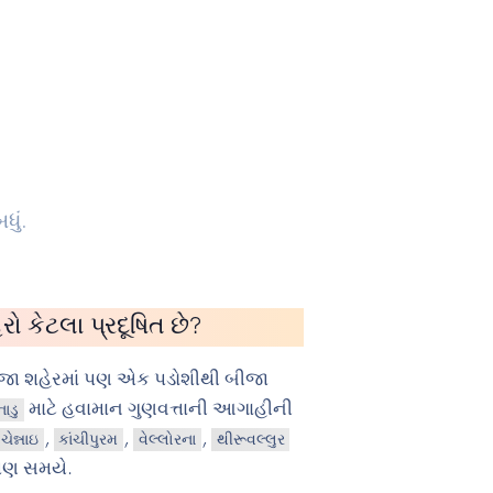
ધું.
ો કેટલા પ્રદૂષિત છે?
ીજા શહેરમાં પણ એક પડોશીથી બીજા
માટે હવામાન ગુણવત્તાની આગાહીની
ાડુ
,
,
,
ચેન્નાઇ
કાંચીપુરમ
વેલ્લોરના
થીરૂવલ્લુર
પણ સમયે.