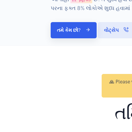
પરના ફક્ત 8% લોકોએ શુધ્ધ હવામાં પ
તમે કેમ છો?
વોટ્સેપ
🙏 Please
તમ