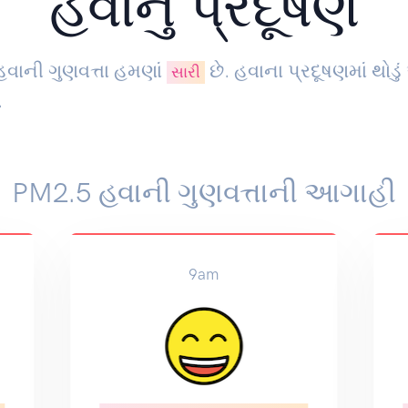
હવાનું પ્રદૂષણ
હવાની ગુણવત્તા હમણાં
છે. હવાના પ્રદૂષણમાં થોડ
સારી
.
PM2.5 હવાની ગુણવત્તાની આગાહી
9am