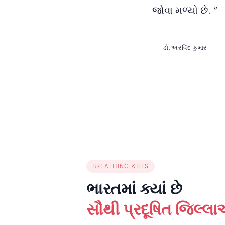
જોવા મળ્યો છે. ”
ડો.અરવિંદ કુમાર
BREATHING KILLS
ભારતમાં ક્યાં છે
સૌથી પ્રદૂષિત જિલ્લ