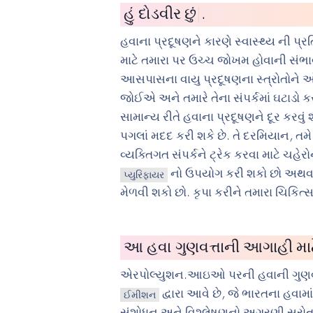
હું
સાયકલ
|
.
હવાના પ્રદૂષણને કારણે સ્વાસ્થ્ય ની 
માટે તમારા પર ઉચ્ચ જોખમ હોવાની સંભાવ
આસપાસના વાયુ પ્રદૂષણના સ્ત્રોતોને
જોઈએ અને તમારે તેના સંપર્કમાં ઘટાડો
સામાન્ય રીતે હવાના પ્રદૂષણને દૂર કરવું
પગલાં મદદ કરી શકે છે. તે દરમિયાન, તમે
વ્યક્તિગત સંપર્કને ટ્રેક કરવા માટે ચહેર
નો ઉપયોગ કરી શકો છો અથવ
પ્યુરિફાયર
મેળવી શકો છો. કૃપા કરીને તમારા ચિકિત
આ હવા ગુણવત્તાની આગાહી માટેન
એરપોલ્યુશન.આઇઓ પરની હવાની ગુણવ
દ્વારા આવે છે, જે ભારતના હવામા
ઈમીશન
સંશોધન અને વિશ્લેષણનો અગ્રણી સ્રોત છે.