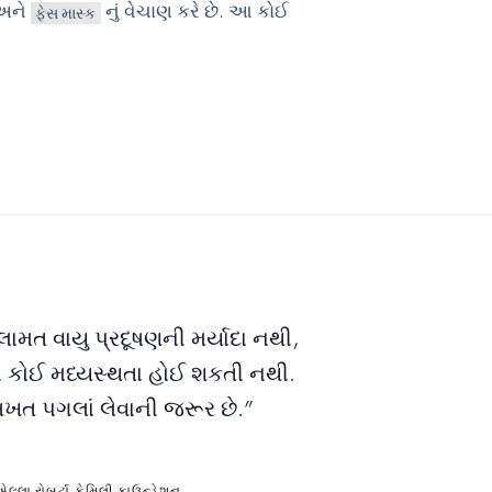
અને
નું વેચાણ કરે છે. આ કોઈ
ફેસ માસ્ક
ામત વાયુ પ્રદૂષણની મર્યાદા નથી,
ાં કોઈ મધ્યસ્થતા હોઈ શકતી નથી.
ત પગલાં લેવાની જરૂર છે.”
લ્લા રોબર્ટા ફેમિલી ફાઉન્ડેશન