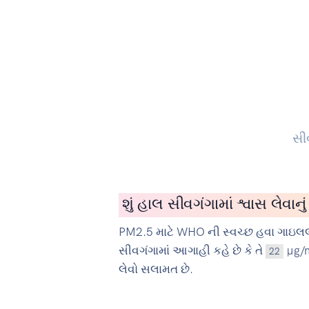
સીવ
શું હાલ સીવગંગામાં શ્વાસ લેવાન
PM2.5 માટે WHO ની સ્વચ્છ હવા ગાઇલલ
સીવગંગામાં આગાહી કહે છે કે તે
µg/m3
22
લેવો સલામત છે.