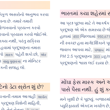
ભારતમાં કયા શહેરમાં સ
પ્રતિકૂળ અસરોનો અનુભવ કરવા
ના છે. તમારે તમારી
આ પ્રશ્ન પૂછવા માટે તે આકર્ષક 
 ઓળખવાનો પ્રયત્ન કરવો
પ્રદૂષણ એ એક સમસ્યા છે જે
 કરવાનો પ્રયાસ કરવો જોઈએ.
હાલમાં
જિલ્લામાં
450
950,67
 શક્ય નથી, પરંતુ સક્રિય
ની સ્વચ્છ હવા માર્ગદર્શિકાને 
 હવામાં પ્રદૂષણના તમારા
જવાબ આપવા માટે,
મા
પંજાબ
ોનો
પહેરી શકો છો,
માસ્ક
એર
PM 2.5 પ્રદૂષણના
µg/m
303
ા
ના મોનિટર
વાયુ ગુણવત્તા
પ્રદૂષણનો શ્વાસ લઈ રહ્યા છે.
્સકની સલાહ લો.
મોંઘા ફેસ માસ્ક અને એ
ો ડેટા સ્રોત શું છે?
પાસે પૈસા નથી. હું શું ક
ત્તાની તમામ આગાહી
અર્બન
મને ખુશી છે કે પૂછયું. બજાર
ં પ્રદૂષણ વિશેની માહિતી,
પ્યુરિફાયર્સ એકદમ ખર્ચાળ છે
 તેનું નેતૃત્વ