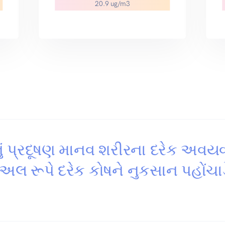
20.9 ug/m3
ું પ્રદૂષણ માનવ શરીરના દરેક અવય
યુઅલ રૂપે દરેક કોષને નુકસાન પહોંચાડ