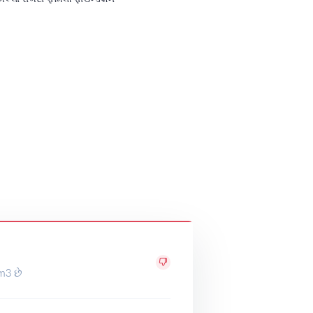
m3 છે