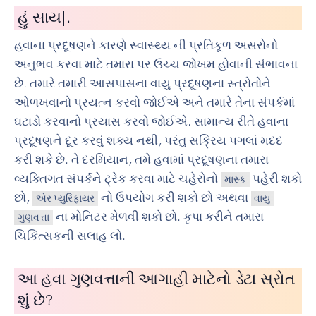
હું
સાયકલ ચલાવના
|
.
હવાના પ્રદૂષણને કારણે સ્વાસ્થ્ય ની પ્રતિકૂળ અસરોનો
અનુભવ કરવા માટે તમારા પર ઉચ્ચ જોખમ હોવાની સંભાવના
છે. તમારે તમારી આસપાસના વાયુ પ્રદૂષણના સ્ત્રોતોને
ઓળખવાનો પ્રયત્ન કરવો જોઈએ અને તમારે તેના સંપર્કમાં
ઘટાડો કરવાનો પ્રયાસ કરવો જોઈએ. સામાન્ય રીતે હવાના
પ્રદૂષણને દૂર કરવું શક્ય નથી, પરંતુ સક્રિય પગલાં મદદ
કરી શકે છે. તે દરમિયાન, તમે હવામાં પ્રદૂષણના તમારા
વ્યક્તિગત સંપર્કને ટ્રેક કરવા માટે ચહેરોનો
પહેરી શકો
માસ્ક
છો,
નો ઉપયોગ કરી શકો છો અથવા
એર પ્યુરિફાયર
વાયુ
ના મોનિટર મેળવી શકો છો. કૃપા કરીને તમારા
ગુણવત્તા
ચિકિત્સકની સલાહ લો.
આ હવા ગુણવત્તાની આગાહી માટેનો ડેટા સ્રોત
શું છે?