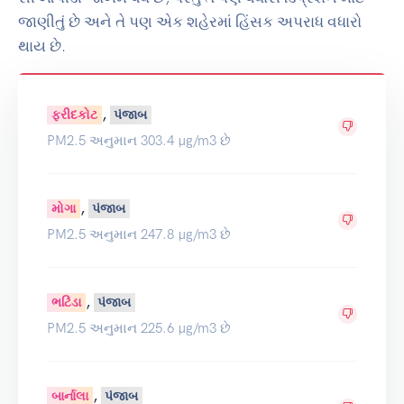
જાણીતું છે અને તે પણ એક શહેરમાં હિંસક અપરાધ વધારો
થાય છે.
,
ફરીદકોટ
પંજાબ
PM2.5 અનુમાન 303.4 µg/m3 છે
,
મોગા
પંજાબ
PM2.5 અનુમાન 247.8 µg/m3 છે
,
ભટિંડા
પંજાબ
PM2.5 અનુમાન 225.6 µg/m3 છે
,
બાર્નાલા
પંજાબ