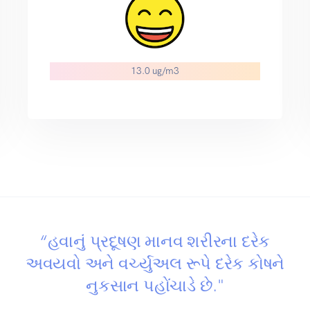
3.0 ug/m3
12.2 ug
“હવાનું પ્રદૂષણ માનવ શરીરના દરેક
અવયવો અને વર્ચ્યુઅલ રૂપે દરેક કોષને
નુકસાન પહોંચાડે છે."