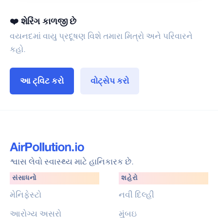
❤️ શેરિંગ કાળજી છે
વયનદમાં વાયુ પ્રદૂષણ વિશે તમારા મિત્રો અને પરિવારને
કહો.
આ ટ્વિટ કરો
વોટ્સેપ કરો
શ્વાસ લેવો સ્વાસ્થ્ય માટે હાનિકારક છે.
સંસાધનો
શહેરો
મેનિફેસ્ટો
નવી દિલ્હી
આરોગ્ય અસરો
મુંબઇ