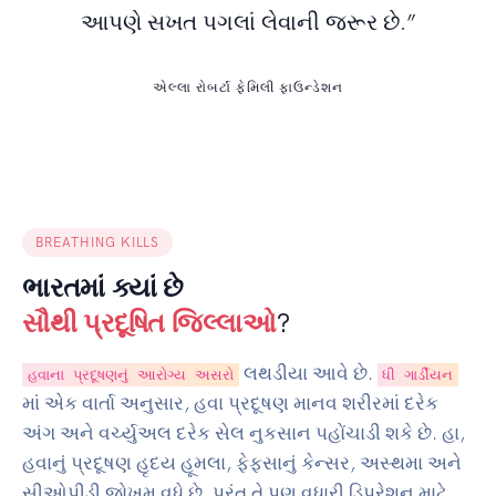
આપણે સખત પગલાં લેવાની જરૂર છે.”
એલ્લા રોબર્ટા ફેમિલી ફાઉન્ડેશન
BREATHING KILLS
ભારતમાં ક્યાં છે
સૌથી પ્રદૂષિત જિલ્લાઓ
?
લથડીયા આવે છે.
હવાના પ્રદૂષણનું આરોગ્ય અસરો
ધી ગાર્ડીયન
માં એક વાર્તા અનુસાર, હવા પ્રદૂષણ માનવ શરીરમાં દરેક
અંગ અને વર્ચ્યુઅલ દરેક સેલ નુકસાન પહોંચાડી શકે છે. હા,
હવાનું પ્રદૂષણ હૃદય હૂમલા, ફેફસાનું કેન્સર, અસ્થમા અને
સીઓપીડી જોખમ વધે છે, પરંતુ તે પણ વધારી ડિપ્રેશન માટે