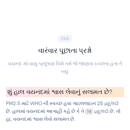
FAQ
વારંવાર પૂછાતા પ્રશ્નો
વયનદ માં વાયુ પ્રદૂષણ વિશે તમે જે જાણવા ઇચ્છતા હતા તે
બધું.
શું હાલ વયનદમાં શ્વાસ લેવાનું સલામત છે?
PM2.5 માટે WHO ની સ્વચ્છ હવા ગાઇલલાઇન 25 µg/m3
છે. હાલમાં વયનદમાં આગાહી કહે છે કે તે
µg/m3 છે. તો
14
હા, વયનદમાં શ્વાસ લેવો સલામત છે.