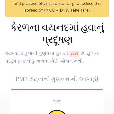
and practice physical distancing to reduce the
spread of 🦠 COVID19.
Take care.
કેરળના વયનદમાં હવાનું
પ્રદૂષણ
વયનદમાં હવાની ગુણવત્તા હમણાં
છે. હવાના
સારી
પ્રદૂષણમાં થોડું અથવા કોઈ જોખમ નથી.
PM2.5 હવાની ગુણવત્તાની આગાહી
6am
9am