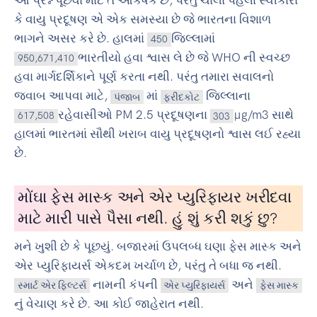
આ પ્રશ્ન પૂછવા માટે તે આકર્ષક છે, પરંતુ ચાલો પહેલા સ્વીકારો
કે વાયુ પ્રદૂષણ એ એક સમસ્યા છે જે ભારતના વિશાળ
ભાગને અસર કરે છે. હાલમાં
જિલ્લામાં
450
ભારતીયો હવા શ્વાસ લે છે જે WHO ની સ્વચ્છ
950,671,410
હવા માર્ગદર્શિકાને પૂર્ણ કરતા નથી. પરંતુ તમારા સવાલનો
જવાબ આપવા માટે,
માં
જિલ્લાના
પંજાબ
ફરીદકોટ
રહેવાસીઓ PM 2.5 પ્રદૂષણના
µg/m3 સાથે
617,508
303
હાલમાં ભારતમાં સૌથી ખરાબ વાયુ પ્રદૂષણનો શ્વાસ લઈ રહ્યા
છે.
મોંઘા ફેસ માસ્ક અને એર પ્યુરિફાયર ખરીદવા
માટે મારી પાસે પૈસા નથી. હું શું કરી શકું છુ?
મને ખુશી છે કે પૂછયું. બજારમાં ઉપલબ્ધ ઘણા ફેસ માસ્ક અને
એર પ્યુરિફાયર્સ એકદમ ખર્ચાળ છે, પરંતુ તે બધા જ નથી.
નામની કંપની
અને
સ્માર્ટ એર ફિલ્ટર્સ
એર પ્યુરિફાયર્સ
ફેસ માસ્ક
નું વેચાણ કરે છે. આ કોઈ જાહેરાત નથી.