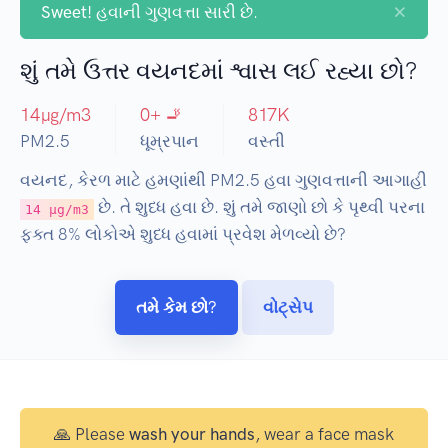
×
Sweet!
હવાની ગુણવત્તા સારી છે.
શું તમે ઉત્તર વયનદમાં શ્વાસ લઈ રહ્યા છો?
14
µg/m3
0
+ 🚬
817
K
PM2.5
ધૂમ્રપાન
વસ્તી
વયનદ, કેરળ માટે હમણાંથી PM2.5 હવા ગુણવત્તાની આગાહી
છે. તે શુધ્ધ હવા છે. શું તમે જાણો છો કે પૃથ્વી પરના
14 µg/m3
ફક્ત 8% લોકોએ શુધ્ધ હવામાં પ્રવેશ મેળવ્યો છે?
તમે કેમ છો?
વોટ્સેપ
🙏 Please
wash your hands
, wear a face mask