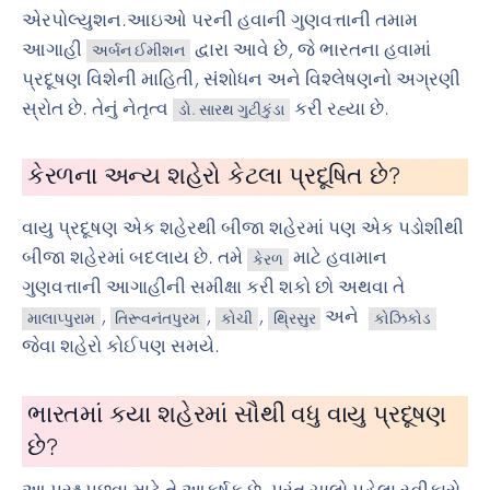
એરપોલ્યુશન.આઇઓ પરની હવાની ગુણવત્તાની તમામ
આગાહી
દ્વારા આવે છે, જે ભારતના હવામાં
અર્બન ઈમીશન
પ્રદૂષણ વિશેની માહિતી, સંશોધન અને વિશ્લેષણનો અગ્રણી
સ્રોત છે. તેનું નેતૃત્વ
કરી રહ્યા છે.
ડો. સારથ ગુટીકુંડા
કેરળના અન્ય શહેરો કેટલા પ્રદૂષિત છે?
વાયુ પ્રદૂષણ એક શહેરથી બીજા શહેરમાં પણ એક પડોશીથી
બીજા શહેરમાં બદલાય છે. તમે
માટે હવામાન
કેરળ
ગુણવત્તાની આગાહીની સમીક્ષા કરી શકો છો અથવા તે
,
,
,
અને
માલાપ્પુરામ
તિરૂવનંતપુરમ
કોચી
થ્રિસુર
કોઝિકોડ
જેવા શહેરો કોઈપણ સમયે.
ભારતમાં કયા શહેરમાં સૌથી વધુ વાયુ પ્રદૂષણ
છે?