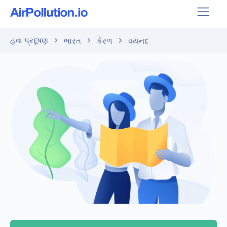
હવા પ્રદૂષણ
ભારત
કેરળ
વયનદ