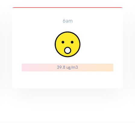
6am
39.8 ug/m3